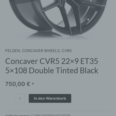
FELGEN
,
CONCAVER WHEELS
,
CVR5
Concaver CVR5 22×9 ET35
5×108 Double Tinted Black
750,00
€
*
In den Warenkorb
Artikelnummer:
CVR52290P5M3574DTB