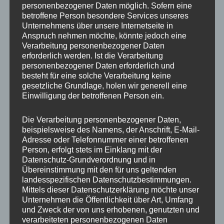
personenbezogener Daten möglich. Sofern eine
ET
35
betroffene Person besondere Services unseres
Unternehmens über unsere Internetseite in
Fertigung
Flow Forming
Anspruch nehmen möchte, könnte jedoch eine
Verarbeitung personenbezogener Daten
Hersteller
CONCAVER WHEELS
erforderlich werden. Ist die Verarbeitung
personenbezogener Daten erforderlich und
Lochkreis
5×108
besteht für eine solche Verarbeitung keine
gesetzliche Grundlage, holen wir generell eine
Hinweis
Einwilligung der betroffenen Person ein.
Lochzahl
5
Die Verarbeitung personenbezogener Daten,
beispielsweise des Namens, der Anschrift, E-Mail-
Mittellochbohrung
74,1 mm
Adresse oder Telefonnummer einer betroffenen
Person, erfolgt stets im Einklang mit der
Nabenbohrung
74.1
Datenschutz-Grundverordnung und in
Übereinstimmung mit den für uns geltenden
PCD
108 mm
landesspezifischen Datenschutzbestimmungen.
Mittels dieser Datenschutzerklärung möchte unser
Traglast
980
Unternehmen die Öffentlichkeit über Art, Umfang
und Zweck der von uns erhobenen, genutzten und
verarbeiteten personenbezogenen Daten