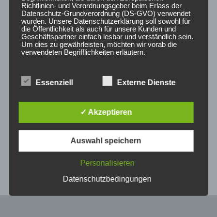
Richtlinien- und Verordnungsgeber beim Erlass der
Datenschutz-Grundverordnung (DS-GVO) verwendet
wurden. Unsere Datenschutzerklärung soll sowohl für
die Öffentlichkeit als auch für unsere Kunden und
Geschäftspartner einfach lesbar und verständlich sein.
Um dies zu gewährleisten, möchten wir vorab die
verwendeten Begrifflichkeiten erläutern.
Wir verwenden in dieser Datenschutzerklärung
Essenziell
Externe Dienste
unter anderem die folgenden Begriffe:
CONCAVER CVR1
CONCAVER CVR1
19×8,5 ET35 5×120
19×8,5 ET35 5×112
Brushed Bronze
Double Tinted Black
✓ Akzeptieren
450,00
€
450,00
€
*
*
a) personenbezogene Daten
Auswahl speichern
Bewertet
Bewertet
Personenbezogene Daten sind alle
mit
mit
Informationen, die sich auf eine identifizierte oder
0
0
von
von
identifizierbare natürliche Person (im Folgenden
Personalisieren
5
5
„betroffene Person") beziehen. Als identifizierbar
wird eine natürliche Person angesehen, die
Datenschutzbedingungen
direkt oder indirekt, insbesondere mittels
Zuordnung zu einer Kennung wie einem Namen,
zu einer Kennnummer, zu Standortdaten, zu
einer Online-Kennung oder zu einem oder
mehreren besonderen Merkmalen, die Ausdruck