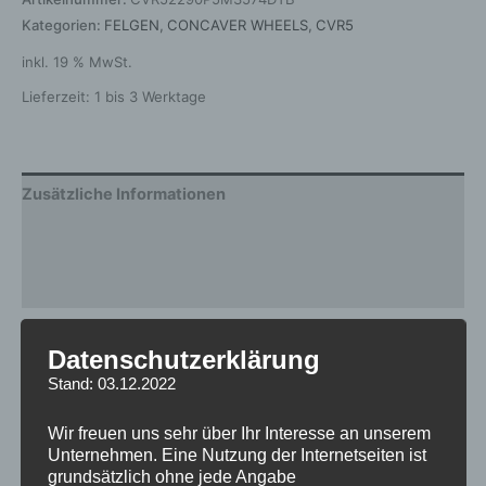
Kategorien:
FELGEN
,
CONCAVER WHEELS
,
CVR5
inkl. 19 % MwSt.
Lieferzeit:
1 bis 3 Werktage
Zusätzliche Informationen
Produktsicherheit
Rezensionen (0)
Gewicht
12,5 kg
Datenschutzerklärung
Stand: 03.12.2022
Breite
9.0
Design
CVR5
Wir freuen uns sehr über Ihr Interesse an unserem
Unternehmen. Eine Nutzung der Internetseiten ist
Durchmesser
22
grundsätzlich ohne jede Angabe