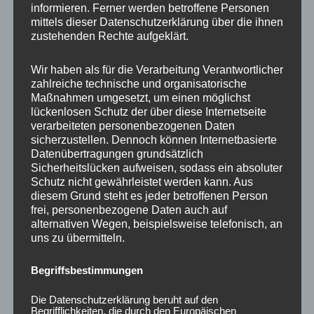
informieren. Ferner werden betroffene Personen
Ähnliche Produkte
mittels dieser Datenschutzerklärung über die ihnen
zustehenden Rechte aufgeklärt.
Wir haben als für die Verarbeitung Verantwortlicher
zahlreiche technische und organisatorische
Maßnahmen umgesetzt, um einen möglichst
lückenlosen Schutz der über diese Internetseite
verarbeiteten personenbezogenen Daten
sicherzustellen. Dennoch können Internetbasierte
Datenübertragungen grundsätzlich
Sicherheitslücken aufweisen, sodass ein absoluter
Schutz nicht gewährleistet werden kann. Aus
CONCAVER CVR1
CONCAVER CVR1
diesem Grund steht es jeder betroffenen Person
19×8,5 ET35 5×120
19×8,5 ET35 5×112
frei, personenbezogene Daten auch auf
Carbon Graphite
Brushed Bronze
alternativen Wegen, beispielsweise telefonisch, an
uns zu übermitteln.
450,00
€
450,00
€
*
*
Bewertet
Bewertet
Begriffsbestimmungen
mit
mit
0
0
von
von
Die Datenschutzerklärung beruht auf den
5
5
Begrifflichkeiten, die durch den Europäischen