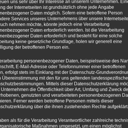
reuen uns sehr über Ihr Interesse an unserem Unternehmen. Ein
ng der Internetseiten ist grundsätzlich ohne jede Angabe
8.5
nenbezogener Daten möglich. Sofern eine betroffene Person
dere Services unseres Unternehmens über unsere Internetseite
CVR6
uch nehmen möchte, könnte jedoch eine Verarbeitung
nenbezogener Daten erforderlich werden. Ist die Verarbeitung
nenbezogener Daten erforderlich und besteht für eine solche
esser
20
beitung keine gesetzliche Grundlage, holen wir generell eine
lligung der betroffenen Person ein.
45
erarbeitung personenbezogener Daten, beispielsweise des Na
ng
Flow Forming
nschrift, E-Mail-Adresse oder Telefonnummer einer betroffenen
n, erfolgt stets im Einklang mit der Datenschutz-Grundverordnu
er
CONCAVER WHEELS
n Übereinstimmung mit den für uns geltenden landesspezifisch
schutzbestimmungen. Mittels dieser Datenschutzerklärung mö
is
5×108
 Unternehmen die Öffentlichkeit über Art, Umfang und Zweck de
rhobenen, genutzten und verarbeiteten personenbezogenen Da
s
mieren. Ferner werden betroffene Personen mittels dieser
schutzerklärung über die ihnen zustehenden Rechte aufgeklärt
hl
5
aben als für die Verarbeitung Verantwortlicher zahlreiche techn
rganisatorische Maßnahmen umgesetzt, um einen möglichst
ochbohrung
72,6 mm