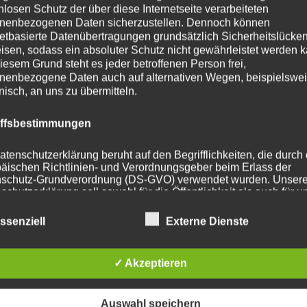
nlosen Schutz der über diese Internetseite verarbeiteten
nenbezogenen Daten sicherzustellen. Dennoch können
ohrung
72.6
netbasierte Datenübertragungen grundsätzlich Sicherheitslücke
isen, sodass ein absoluter Schutz nicht gewährleistet werden k
108 mm
iesem Grund steht es jeder betroffenen Person frei,
nenbezogene Daten auch auf alternativen Wegen, beispielswe
t
800
onisch, an uns zu übermitteln.
iffsbestimmungen
atenschutzerklärung beruht auf den Begrifflichkeiten, die durch
he Produkte
äischen Richtlinien- und Verordnungsgeber beim Erlass der
schutz-Grundverordnung (DS-GVO) verwendet wurden. Unser
schutzerklärung soll sowohl für die Öffentlichkeit als auch für u
n und Geschäftspartner einfach lesbar und verständlich sein.
zu gewährleisten, möchten wir vorab die verwendeten
ssenziell
Externe Dienste
flichkeiten erläutern.
erwenden in dieser Datenschutzerklärung unter anderem die
✓ Akzeptieren
nden Begriffe:
Auswahl speichern