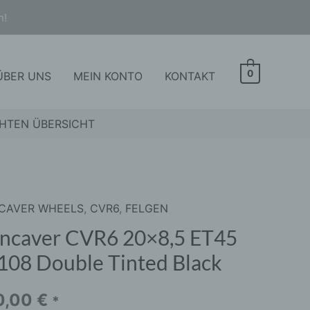
n!
0
ÜBER UNS
MEIN KONTO
KONTAKT
HTEN ÜBERSICHT
CAVER WHEELS
,
CVR6
,
FELGEN
aver
6
ncaver CVR6 20×8,5 ET45
,5
108 Double Tinted Black
8
0,00
€
*