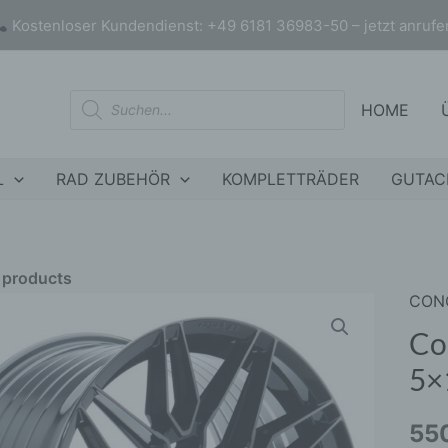
Kostenloser Kundendienst: +49 6181 36983-50 – jetzt anrufe
Products
HOME
search
L
RAD ZUBEHÖR
KOMPLETTRÄDER
GUTAC
r products
CON
Conc
nly products on sale
In stock only
CVR
Co
20x8
5×
ET45
5x10
55