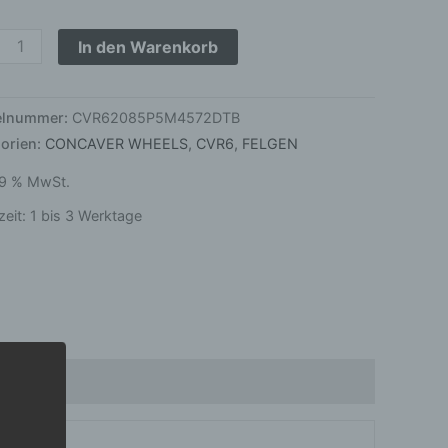
le
ed
In den Warenkorb
k
ge
kelnummer:
CVR62085P5M4572DTB
orien:
CONCAVER WHEELS
,
CVR6
,
FELGEN
 19 % MwSt.
zeit:
1 bis 3 Werktage