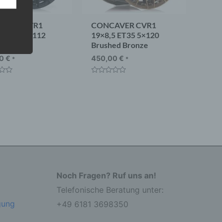
AVER CVR1
CONCAVER CVR1
5 ET40 5×112
19×8,5 ET35 5×120
um Black
Brushed Bronze
 eine
nden
00
€
450,00
€
*
*
ondere
t
Bewertet
er
mit
r zu
0
er
von
5
Noch Fragen? Ruf uns an!
Telefonische Beratung unter:
r die
gung
+49 6181 3698350