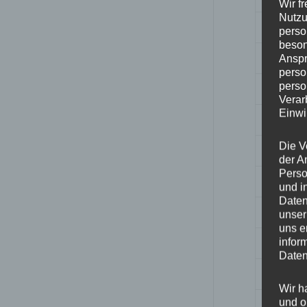
Wir f
Nutzu
Breite
perso
beson
Design
Anspr
perso
perso
Durchm
Verar
Einwi
ET
Die V
Fertigu
der A
Perso
Herstell
und i
Daten
Lochkre
unser
uns e
Hinwei
infor
Daten
Lochza
Wir h
und o
Mittell