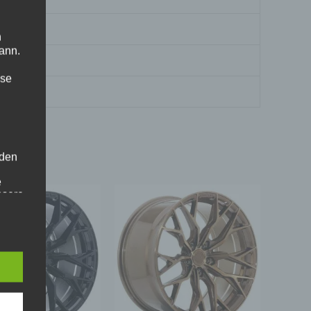
n
ann.
ise
 den
e
nsere
 Um