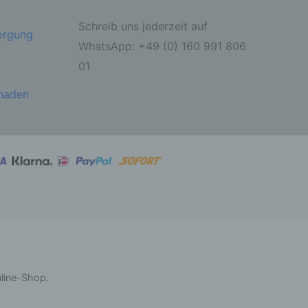
Schreib uns jederzeit auf
sorgung
ahren
WhatsApp: +49 (0) 160 991 806
01
ben,
 die
ie
chaden
 oder
ter
itung
nline-Shop.