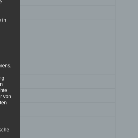
e
 in
mens,
ng
en
chte
r von
ten
.
ische