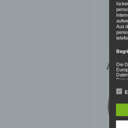
lücke
perso
Nabenb
Inter
aufwe
PCD
Aus d
perso
Traglas
telef
Begr
Die D
Ähnlic
Europ
Daten
Daten
Kunde
dies 
E
Begrif
Wir v
folge