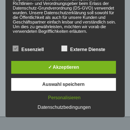
Richtlinien- und Verordnungsgeber beim Erlass der
Datenschutz-Grundverordnung (DS-GVO) verwendet
wurden. Unsere Datenschutzerklärung soll sowohl für
die Öffentlichkeit als auch für unsere Kunden und
Geschäftspartner einfach lesbar und verständlich sein.
Um dies zu gewährleisten, möchten wir vorab die
verwendeten Begrifflichkeiten erläutern.
Wir verwenden in dieser Datenschutzerklärung
Essenziell
Externe Dienste
unter anderem die folgenden Begriffe:
CONCAVER CVR1
CONCAVER CVR1
19×8,5 ET45 5×112
19×8,5 ET35 5×120
Platinum Black
Brushed Titanium
✓ Akzeptieren
450,00
€
450,00
€
*
*
a) personenbezogene Daten
Auswahl speichern
Bewertet
Bewertet
Personenbezogene Daten sind alle
mit
mit
Informationen, die sich auf eine identifizierte oder
0
0
von
von
identifizierbare natürliche Person (im Folgenden
Personalisieren
5
5
„betroffene Person") beziehen. Als identifizierbar
wird eine natürliche Person angesehen, die
Datenschutzbedingungen
direkt oder indirekt, insbesondere mittels
Zuordnung zu einer Kennung wie einem Namen,
zu einer Kennnummer, zu Standortdaten, zu
einer Online-Kennung oder zu einem oder
mehreren besonderen Merkmalen, die Ausdruck