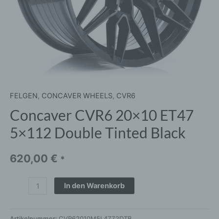
FELGEN
,
CONCAVER WHEELS
,
CVR6
Concaver CVR6 20×10 ET47
5×112 Double Tinted Black
620,00
€
*
In den Warenkorb
Artikelnummer:
CVR62010M5L4772DTB