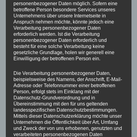
personenbezogener Daten möglich. Sofern eine
ET
47
betroffene Person besondere Services unseres
Unternehmens über unsere Internetseite in
Fertigung
Flow Forming
Anspruch nehmen möchte, könnte jedoch eine
Verarbeitung personenbezogener Daten
Hersteller
CONCAVER WHEELS
erforderlich werden. Ist die Verarbeitung
personenbezogener Daten erforderlich und
Lochkreis
5×112
besteht für eine solche Verarbeitung keine
gesetzliche Grundlage, holen wir generell eine
Hinweis
Einwilligung der betroffenen Person ein.
Lochzahl
5
Die Verarbeitung personenbezogener Daten,
beispielsweise des Namens, der Anschrift, E-Mail-
Mittellochbohrung
72,6 mm
Adresse oder Telefonnummer einer betroffenen
Person, erfolgt stets im Einklang mit der
Nabenbohrung
72.6
Datenschutz-Grundverordnung und in
Übereinstimmung mit den für uns geltenden
PCD
112 mm
landesspezifischen Datenschutzbestimmungen.
Mittels dieser Datenschutzerklärung möchte unser
Traglast
800
Unternehmen die Öffentlichkeit über Art, Umfang
und Zweck der von uns erhobenen, genutzten und
verarbeiteten personenbezogenen Daten