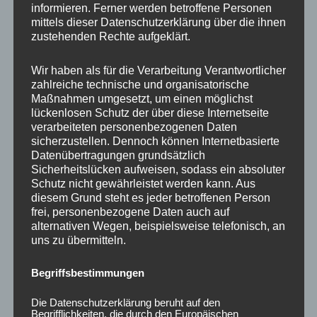
informieren. Ferner werden betroffene Personen
Ähnliche Produkte
mittels dieser Datenschutzerklärung über die ihnen
zustehenden Rechte aufgeklärt.
Wir haben als für die Verarbeitung Verantwortlicher
zahlreiche technische und organisatorische
Maßnahmen umgesetzt, um einen möglichst
lückenlosen Schutz der über diese Internetseite
verarbeiteten personenbezogenen Daten
sicherzustellen. Dennoch können Internetbasierte
Datenübertragungen grundsätzlich
Sicherheitslücken aufweisen, sodass ein absoluter
Schutz nicht gewährleistet werden kann. Aus
CONCAVER CVR1
CONCAVER CVR1
diesem Grund steht es jeder betroffenen Person
19×8,5 ET45 5×108
19×8,5 ET40 5×112
frei, personenbezogene Daten auch auf
Carbon Graphite
Platinum Black
alternativen Wegen, beispielsweise telefonisch, an
uns zu übermitteln.
450,00
€
450,00
€
*
*
Bewertet
Bewertet
Begriffsbestimmungen
mit
mit
0
0
von
von
Die Datenschutzerklärung beruht auf den
5
5
Begrifflichkeiten, die durch den Europäischen