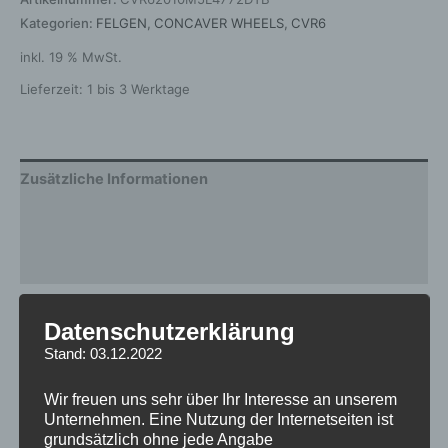
Kategorien:
FELGEN
,
CONCAVER WHEELS
,
CVR6
inkl. 19 % MwSt.
Lieferzeit:
1 bis 3 Werktage
Zusätzliche Informationen
Produktsicherheit
Rezensionen (0)
Gewicht
12,5 kg
Datenschutzerklärung
Stand: 03.12.2022
Breite
10
Design
CVR6
Wir freuen uns sehr über Ihr Interesse an unserem
Unternehmen. Eine Nutzung der Internetseiten ist
Durchmesser
20
grundsätzlich ohne jede Angabe