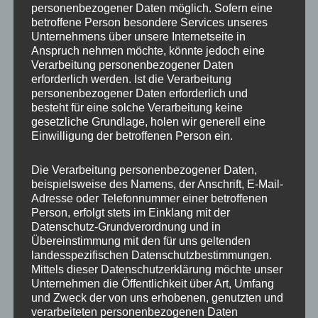
personenbezogener Daten möglich. Sofern eine
ET
30
betroffene Person besondere Services unseres
Unternehmens über unsere Internetseite in
Fertigung
Flow Forming
Anspruch nehmen möchte, könnte jedoch eine
Verarbeitung personenbezogener Daten
Hersteller
CONCAVER WHEELS
erforderlich werden. Ist die Verarbeitung
personenbezogener Daten erforderlich und
Lochkreis
5×112
besteht für eine solche Verarbeitung keine
gesetzliche Grundlage, holen wir generell eine
Hinweis
Einwilligung der betroffenen Person ein.
Lochzahl
5
Die Verarbeitung personenbezogener Daten,
beispielsweise des Namens, der Anschrift, E-Mail-
Mittellochbohrung
74,1 mm
Adresse oder Telefonnummer einer betroffenen
Person, erfolgt stets im Einklang mit der
Nabenbohrung
74.1
Datenschutz-Grundverordnung und in
Übereinstimmung mit den für uns geltenden
PCD
112 mm
landesspezifischen Datenschutzbestimmungen.
Mittels dieser Datenschutzerklärung möchte unser
Traglast
980
Unternehmen die Öffentlichkeit über Art, Umfang
und Zweck der von uns erhobenen, genutzten und
verarbeiteten personenbezogenen Daten