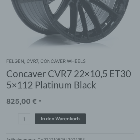
FELGEN
,
CVR7
,
CONCAVER WHEELS
Concaver CVR7 22×10,5 ET30
5×112 Platinum Black
825,00
€
*
In den Warenkorb
Artikelnummer:
CVR722105D5L3074PBK