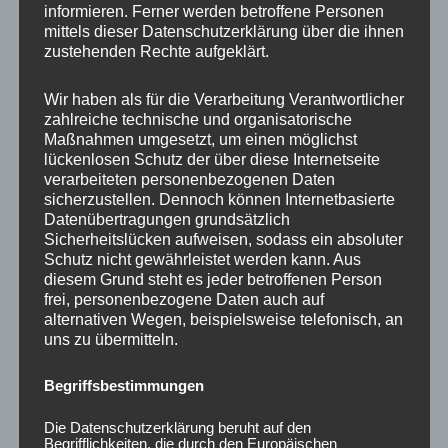
informieren. Ferner werden betroffene Personen
Ähnliche Produkte
mittels dieser Datenschutzerklärung über die ihnen
zustehenden Rechte aufgeklärt.
Wir haben als für die Verarbeitung Verantwortlicher
zahlreiche technische und organisatorische
Maßnahmen umgesetzt, um einen möglichst
lückenlosen Schutz der über diese Internetseite
verarbeiteten personenbezogenen Daten
sicherzustellen. Dennoch können Internetbasierte
Datenübertragungen grundsätzlich
Sicherheitslücken aufweisen, sodass ein absoluter
Schutz nicht gewährleistet werden kann. Aus
CONCAVER CVR1
CONCAVER CVR1
diesem Grund steht es jeder betroffenen Person
19×8,5 ET45 5×112
19×8,5 ET35 5×120
frei, personenbezogene Daten auch auf
Platinum Black
Platinum Black
alternativen Wegen, beispielsweise telefonisch, an
uns zu übermitteln.
450,00
€
450,00
€
*
*
Bewertet
Bewertet
Begriffsbestimmungen
mit
mit
0
0
von
von
Die Datenschutzerklärung beruht auf den
5
5
Begrifflichkeiten, die durch den Europäischen