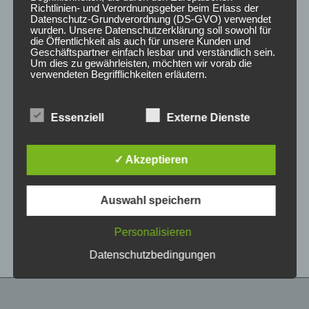
Richtlinien- und Verordnungsgeber beim Erlass der
Datenschutz-Grundverordnung (DS-GVO) verwendet
wurden. Unsere Datenschutzerklärung soll sowohl für
die Öffentlichkeit als auch für unsere Kunden und
Geschäftspartner einfach lesbar und verständlich sein.
Um dies zu gewährleisten, möchten wir vorab die
verwendeten Begrifflichkeiten erläutern.
Wir verwenden in dieser Datenschutzerklärung
Essenziell
Externe Dienste
unter anderem die folgenden Begriffe:
CONCAVER CVR1
CONCAVER CVR1
19×8,5 ET45 5×108
19×8 ET40 5×112
Carbon Graphite
Platinum Black
✓ Akzeptieren
450,00
€
425,00
€
*
*
a) personenbezogene Daten
Auswahl speichern
Bewertet
Bewertet
Personenbezogene Daten sind alle
mit
mit
Informationen, die sich auf eine identifizierte oder
0
0
von
von
identifizierbare natürliche Person (im Folgenden
Personalisieren
5
5
„betroffene Person") beziehen. Als identifizierbar
wird eine natürliche Person angesehen, die
Datenschutzbedingungen
direkt oder indirekt, insbesondere mittels
Zuordnung zu einer Kennung wie einem Namen,
zu einer Kennnummer, zu Standortdaten, zu
einer Online-Kennung oder zu einem oder
mehreren besonderen Merkmalen, die Ausdruck