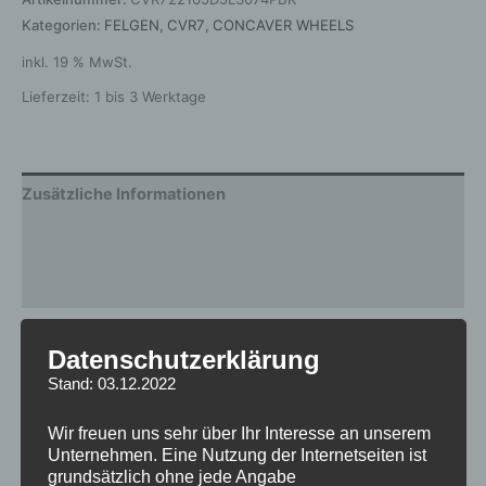
Kategorien:
FELGEN
,
CVR7
,
CONCAVER WHEELS
inkl. 19 % MwSt.
Lieferzeit:
1 bis 3 Werktage
Zusätzliche Informationen
Produktsicherheit
Rezensionen (0)
Gewicht
12,5 kg
Datenschutzerklärung
Stand: 03.12.2022
Breite
10.5
Design
CVR7
Wir freuen uns sehr über Ihr Interesse an unserem
Unternehmen. Eine Nutzung der Internetseiten ist
Durchmesser
22
grundsätzlich ohne jede Angabe