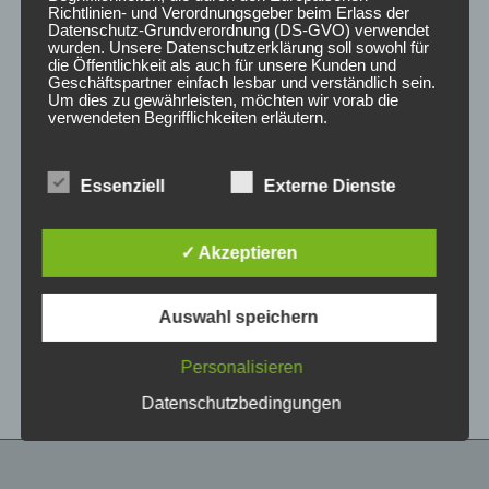
Richtlinien- und Verordnungsgeber beim Erlass der
Datenschutz-Grundverordnung (DS-GVO) verwendet
wurden. Unsere Datenschutzerklärung soll sowohl für
die Öffentlichkeit als auch für unsere Kunden und
Geschäftspartner einfach lesbar und verständlich sein.
Um dies zu gewährleisten, möchten wir vorab die
verwendeten Begrifflichkeiten erläutern.
Wir verwenden in dieser Datenschutzerklärung
Essenziell
Externe Dienste
unter anderem die folgenden Begriffe:
CONCAVER CVR1
CONCAVER CVR1
19×8,5 ET40 5×112
19×8,5 ET35 5×112
Brushed Bronze
Carbon Graphite
✓ Akzeptieren
450,00
€
450,00
€
*
*
a) personenbezogene Daten
Auswahl speichern
Bewertet
Bewertet
Personenbezogene Daten sind alle
mit
mit
Informationen, die sich auf eine identifizierte oder
0
0
von
von
identifizierbare natürliche Person (im Folgenden
Personalisieren
5
5
„betroffene Person") beziehen. Als identifizierbar
wird eine natürliche Person angesehen, die
Datenschutzbedingungen
direkt oder indirekt, insbesondere mittels
Zuordnung zu einer Kennung wie einem Namen,
zu einer Kennnummer, zu Standortdaten, zu
einer Online-Kennung oder zu einem oder
mehreren besonderen Merkmalen, die Ausdruck