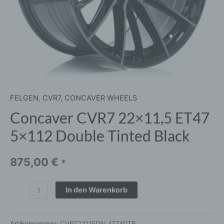
FELGEN
,
CVR7
,
CONCAVER WHEELS
Concaver CVR7 22×11,5 ET47
5×112 Double Tinted Black
875,00
€
*
In den Warenkorb
Artikelnummer:
CVR722115D5L4774DTB