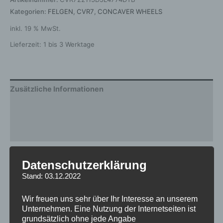
Kategorien:
FELGEN
,
CVR7
,
CONCAVER WHEELS
inkl. 19 % MwSt.
Lieferzeit:
1 bis 3 Werktage
Zusätzliche Informationen
Produktsicherheit
Rezensionen (0)
Gewicht
12,5 kg
Datenschutzerklärung
Stand: 03.12.2022
Breite
11.5
Design
CVR7
Wir freuen uns sehr über Ihr Interesse an unserem
Unternehmen. Eine Nutzung der Internetseiten ist
Durchmesser
22
grundsätzlich ohne jede Angabe