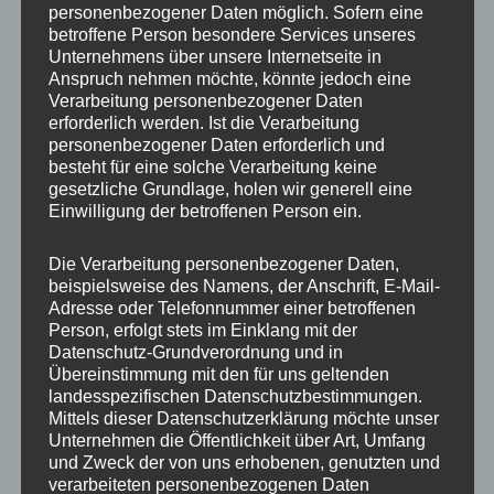
personenbezogener Daten möglich. Sofern eine
ET
47
betroffene Person besondere Services unseres
Unternehmens über unsere Internetseite in
Fertigung
Flow Forming
Anspruch nehmen möchte, könnte jedoch eine
Verarbeitung personenbezogener Daten
Hersteller
CONCAVER WHEELS
erforderlich werden. Ist die Verarbeitung
personenbezogener Daten erforderlich und
Lochkreis
5×112
besteht für eine solche Verarbeitung keine
gesetzliche Grundlage, holen wir generell eine
Hinweis
Einwilligung der betroffenen Person ein.
Lochzahl
5
Die Verarbeitung personenbezogener Daten,
beispielsweise des Namens, der Anschrift, E-Mail-
Mittellochbohrung
74,1 mm
Adresse oder Telefonnummer einer betroffenen
Person, erfolgt stets im Einklang mit der
Nabenbohrung
74.1
Datenschutz-Grundverordnung und in
Übereinstimmung mit den für uns geltenden
PCD
112 mm
landesspezifischen Datenschutzbestimmungen.
Mittels dieser Datenschutzerklärung möchte unser
Traglast
980
Unternehmen die Öffentlichkeit über Art, Umfang
und Zweck der von uns erhobenen, genutzten und
verarbeiteten personenbezogenen Daten