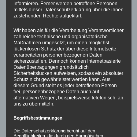
informieren. Ferner werden betroffene Personen
Ähnliche Produkte
mittels dieser Datenschutzerklärung über die ihnen
zustehenden Rechte aufgeklärt.
Wir haben als für die Verarbeitung Verantwortlicher
zahlreiche technische und organisatorische
Maßnahmen umgesetzt, um einen möglichst
lückenlosen Schutz der über diese Internetseite
verarbeiteten personenbezogenen Daten
sicherzustellen. Dennoch können Internetbasierte
Datenübertragungen grundsätzlich
Sicherheitslücken aufweisen, sodass ein absoluter
Schutz nicht gewährleistet werden kann. Aus
CONCAVER CVR1
CONCAVER CVR1
diesem Grund steht es jeder betroffenen Person
19×8,5 ET45 5×112
19×8,5 ET35 5×120
frei, personenbezogene Daten auch auf
Brushed Titanium
Platinum Black
alternativen Wegen, beispielsweise telefonisch, an
uns zu übermitteln.
450,00
€
450,00
€
*
*
Bewertet
Bewertet
Begriffsbestimmungen
mit
mit
0
0
von
von
Die Datenschutzerklärung beruht auf den
5
5
Begrifflichkeiten, die durch den Europäischen