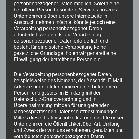
personenbezogener Daten möglich. Sofern eine
ET
45
betroffene Person besondere Services unseres
Unternehmens über unsere Internetseite in
Fertigung
Flow Forming
Anspruch nehmen möchte, könnte jedoch eine
Verarbeitung personenbezogener Daten
Hersteller
CONCAVER WHEELS
erforderlich werden. Ist die Verarbeitung
personenbezogener Daten erforderlich und
Lochkreis
5×112
besteht für eine solche Verarbeitung keine
gesetzliche Grundlage, holen wir generell eine
Hinweis
Einwilligung der betroffenen Person ein.
Lochzahl
5
Die Verarbeitung personenbezogener Daten,
beispielsweise des Namens, der Anschrift, E-Mail-
Mittellochbohrung
72,6 mm
Adresse oder Telefonnummer einer betroffenen
Person, erfolgt stets im Einklang mit der
Nabenbohrung
72.6
Datenschutz-Grundverordnung und in
Übereinstimmung mit den für uns geltenden
PCD
112 mm
landesspezifischen Datenschutzbestimmungen.
Mittels dieser Datenschutzerklärung möchte unser
Traglast
815
Unternehmen die Öffentlichkeit über Art, Umfang
und Zweck der von uns erhobenen, genutzten und
verarbeiteten personenbezogenen Daten