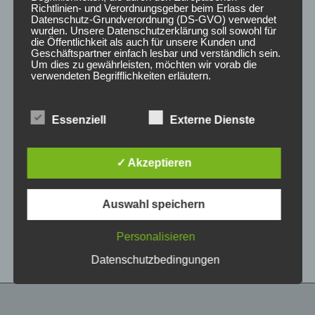
Richtlinien- und Verordnungsgeber beim Erlass der
Datenschutz-Grundverordnung (DS-GVO) verwendet
wurden. Unsere Datenschutzerklärung soll sowohl für
die Öffentlichkeit als auch für unsere Kunden und
Geschäftspartner einfach lesbar und verständlich sein.
Um dies zu gewährleisten, möchten wir vorab die
verwendeten Begrifflichkeiten erläutern.
Wir verwenden in dieser Datenschutzerklärung
Essenziell
Externe Dienste
unter anderem die folgenden Begriffe:
CONCAVER CVR1
CONCAVER CVR1
19×8 ET40 5×112
19×8,5 ET35 5×112
Double Tinted Black
Brushed Bronze
✓ Akzeptieren
425,00
€
450,00
€
*
*
a) personenbezogene Daten
Auswahl speichern
Bewertet
Bewertet
Personenbezogene Daten sind alle
mit
mit
Informationen, die sich auf eine identifizierte oder
0
0
von
von
identifizierbare natürliche Person (im Folgenden
Personalisieren
5
5
„betroffene Person") beziehen. Als identifizierbar
wird eine natürliche Person angesehen, die
Datenschutzbedingungen
direkt oder indirekt, insbesondere mittels
Zuordnung zu einer Kennung wie einem Namen,
zu einer Kennnummer, zu Standortdaten, zu
einer Online-Kennung oder zu einem oder
mehreren besonderen Merkmalen, die Ausdruck