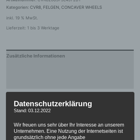
Kategorien:
CVR8
,
FELGEN
,
CONCAVER WHEELS
inkl. 19 % MwSt.
Lieferzeit:
1 bis 3 Werktage
Zusätzliche Informationen
Produktsicherheit
Rezensionen (0)
Gewicht
12,5 kg
Datenschutzerklärung
Stand: 03.12.2022
Breite
8.5
Design
CVR8
Wir freuen uns sehr über Ihr Interesse an unserem
Unternehmen. Eine Nutzung der Internetseiten ist
Durchmesser
20
grundsätzlich ohne jede Angabe