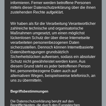
informieren. Ferner werden betroffene Personen
Ähnliche Produkte
mittels dieser Datenschutzerklärung über die ihnen
zustehenden Rechte aufgeklärt.
Wir haben als für die Verarbeitung Verantwortlicher
zahlreiche technische und organisatorische
Maßnahmen umgesetzt, um einen möglichst
lückenlosen Schutz der über diese Internetseite
verarbeiteten personenbezogenen Daten
sicherzustellen. Dennoch können Internetbasierte
Datenübertragungen grundsätzlich
Sicherheitslücken aufweisen, sodass ein absoluter
Schutz nicht gewährleistet werden kann. Aus
CONCAVER CVR1
CONCAVER CVR1
diesem Grund steht es jeder betroffenen Person
19×8,5 ET45 5×112
19×8,5 ET45 5×112
frei, personenbezogene Daten auch auf
Brushed Bronze
Candy Red
alternativen Wegen, beispielsweise telefonisch, an
uns zu übermitteln.
450,00
€
450,00
€
*
*
Bewertet
Bewertet
Begriffsbestimmungen
mit
mit
0
0
von
von
Die Datenschutzerklärung beruht auf den
5
5
Begrifflichkeiten, die durch den Europäischen