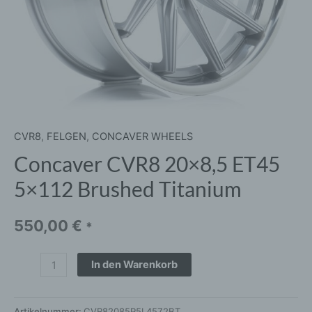
CVR8
,
FELGEN
,
CONCAVER WHEELS
Concaver CVR8 20×8,5 ET45
5×112 Brushed Titanium
550,00
€
*
In den Warenkorb
Artikelnummer:
CVR82085P5L4572BT