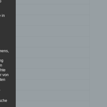
e
 in
mens,
ng
en
chte
r von
ten
.
ische