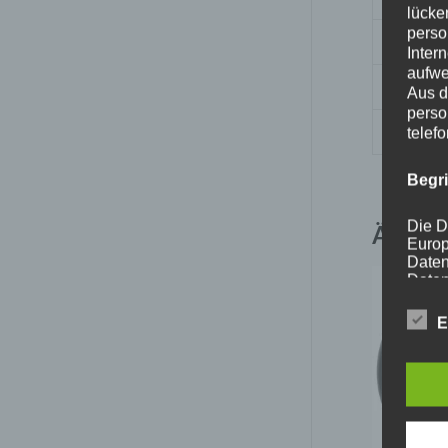
lücke
perso
Nabenb
Inter
aufwe
PCD
Aus d
perso
Traglas
telef
Begr
Die D
Ähnlic
Europ
Daten
Daten
Kunde
dies 
E
Begrif
Wir v
folge