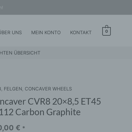
n!
0
ÜBER UNS
MEIN KONTO
KONTAKT
HTEN ÜBERSICHT
8
,
FELGEN
,
CONCAVER WHEELS
aver
8
ncaver CVR8 20×8,5 ET45
,5
112 Carbon Graphite
2
0,00
€
*