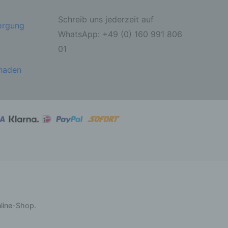
Schreib uns jederzeit auf
sorgung
ahren
WhatsApp: +49 (0) 160 991 806
01
ben,
 die
ie
chaden
 oder
ter
itung
nline-Shop.