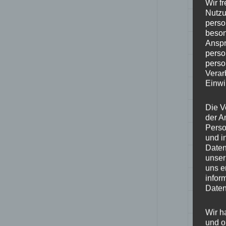
Wir f
Nutzu
Breite
perso
beson
Design
Anspr
perso
perso
Durchm
Verar
Einwi
ET
Die V
Fertigu
der A
Perso
Herstell
und i
Daten
Lochkre
unser
uns e
Hinwei
infor
Daten
Lochza
Wir h
und o
Mittell