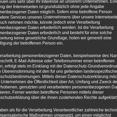
reuen uns sehr über Ihr Interesse an unserem Unternehmen. Ein
ng der Internetseiten ist grundsätzlich ohne jede Angabe
8.5
nenbezogener Daten möglich. Sofern eine betroffene Person
dere Services unseres Unternehmens über unsere Internetseite
CVR8
uch nehmen möchte, könnte jedoch eine Verarbeitung
nenbezogener Daten erforderlich werden. Ist die Verarbeitung
nenbezogener Daten erforderlich und besteht für eine solche
esser
20
beitung keine gesetzliche Grundlage, holen wir generell eine
lligung der betroffenen Person ein.
45
erarbeitung personenbezogener Daten, beispielsweise des Na
ng
Flow Forming
nschrift, E-Mail-Adresse oder Telefonnummer einer betroffenen
n, erfolgt stets im Einklang mit der Datenschutz-Grundverordnu
er
CONCAVER WHEELS
n Übereinstimmung mit den für uns geltenden landesspezifisch
schutzbestimmungen. Mittels dieser Datenschutzerklärung mö
is
5×112
 Unternehmen die Öffentlichkeit über Art, Umfang und Zweck de
rhobenen, genutzten und verarbeiteten personenbezogenen Da
s
mieren. Ferner werden betroffene Personen mittels dieser
schutzerklärung über die ihnen zustehenden Rechte aufgeklärt
hl
5
aben als für die Verarbeitung Verantwortlicher zahlreiche techn
rganisatorische Maßnahmen umgesetzt, um einen möglichst
ochbohrung
72,6 mm