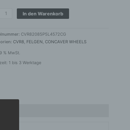
on
hite
In den Warenkorb
ge
kelnummer:
CVR82085P5L4572CG
orien:
CVR8
,
FELGEN
,
CONCAVER WHEELS
 19 % MwSt.
zeit:
1 bis 3 Werktage