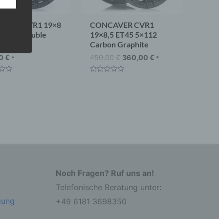
AVER CVR1 19×8
CONCAVER CVR1
5×112 Double
19×8,5 ET45 5×112
 Black
Carbon Graphite
 eine
nden
00
€
450,00
€
360,00
€
*
*
ondere
t
Bewertet
er
mit
r zu
0
er
von
5
Noch Fragen? Ruf uns an!
Telefonische Beratung unter:
r die
gung
+49 6181 3698350