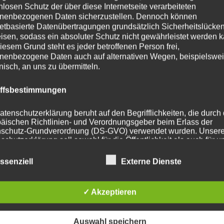
nlosen Schutz der über diese Internetseite verarbeiteten
nenbezogenen Daten sicherzustellen. Dennoch können
ohrung
72.6
netbasierte Datenübertragungen grundsätzlich Sicherheitslücke
isen, sodass ein absoluter Schutz nicht gewährleistet werden k
112 mm
iesem Grund steht es jeder betroffenen Person frei,
nenbezogene Daten auch auf alternativen Wegen, beispielswe
t
815
onisch, an uns zu übermitteln.
iffsbestimmungen
atenschutzerklärung beruht auf den Begrifflichkeiten, die durch
he Produkte
äischen Richtlinien- und Verordnungsgeber beim Erlass der
schutz-Grundverordnung (DS-GVO) verwendet wurden. Unser
schutzerklärung soll sowohl für die Öffentlichkeit als auch für u
n und Geschäftspartner einfach lesbar und verständlich sein.
zu gewährleisten, möchten wir vorab die verwendeten
ssenziell
Externe Dienste
flichkeiten erläutern.
erwenden in dieser Datenschutzerklärung unter anderem die
✓ Akzeptieren
nden Begriffe:
Auswahl speichern