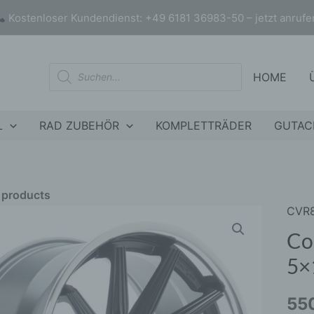
Kostenloser Kundendienst: +49 6181 36983-50 – jetzt anrufe
Products
HOME
search
L
RAD ZUBEHÖR
KOMPLETTRÄDER
GUTAC
r products
CVR
Conc
nly products on sale
In stock only
CVR
Co
20x8
5×
ET45
5x11
55