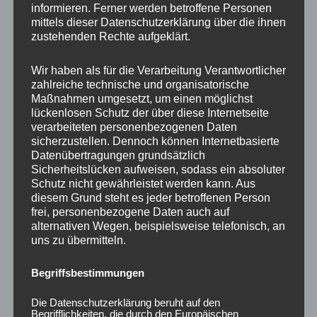
informieren. Ferner werden betroffene Personen
Ähnliche Produkte
mittels dieser Datenschutzerklärung über die ihnen
zustehenden Rechte aufgeklärt.
Wir haben als für die Verarbeitung Verantwortlicher
zahlreiche technische und organisatorische
Maßnahmen umgesetzt, um einen möglichst
lückenlosen Schutz der über diese Internetseite
verarbeiteten personenbezogenen Daten
sicherzustellen. Dennoch können Internetbasierte
Datenübertragungen grundsätzlich
Sicherheitslücken aufweisen, sodass ein absoluter
Schutz nicht gewährleistet werden kann. Aus
CONCAVER CVR1
CONCAVER CVR1
diesem Grund steht es jeder betroffenen Person
19×8 ET40 5×112
19×8,5 ET45 5×112
frei, personenbezogene Daten auch auf
Double Tinted Black
Brushed Bronze
alternativen Wegen, beispielsweise telefonisch, an
uns zu übermitteln.
425,00
€
450,00
€
*
*
Bewertet
Bewertet
Begriffsbestimmungen
mit
mit
0
0
von
von
Die Datenschutzerklärung beruht auf den
5
5
Begrifflichkeiten, die durch den Europäischen