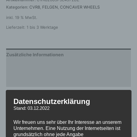
Kategorien:
CVR8
,
FELGEN
,
CONCAVER WHEELS
inkl. 19 % MwSt.
Lieferzeit:
1 bis 3 Werktage
Zusätzliche Informationen
Produktsicherheit
Rezensionen (0)
Gewicht
12,5 kg
Datenschutzerklärung
Stand: 03.12.2022
Breite
8.5
Design
CVR8
Wir freuen uns sehr über Ihr Interesse an unserem
Unternehmen. Eine Nutzung der Internetseiten ist
Durchmesser
20
grundsätzlich ohne jede Angabe