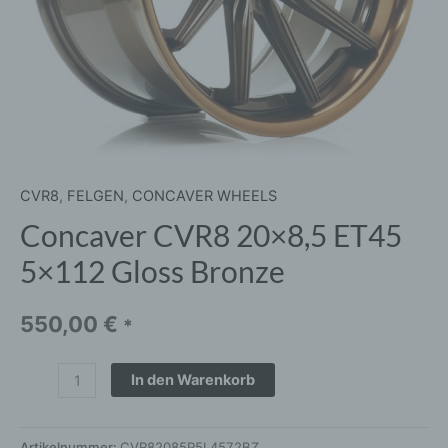
CVR8
,
FELGEN
,
CONCAVER WHEELS
Concaver CVR8 20×8,5 ET45
5×112 Gloss Bronze
550,00
€
*
In den Warenkorb
Artikelnummer:
CVR82085P5L4572BZ