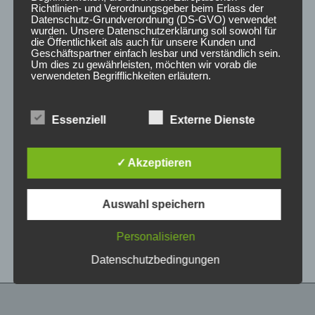
Richtlinien- und Verordnungsgeber beim Erlass der
Datenschutz-Grundverordnung (DS-GVO) verwendet
wurden. Unsere Datenschutzerklärung soll sowohl für
die Öffentlichkeit als auch für unsere Kunden und
Geschäftspartner einfach lesbar und verständlich sein.
Um dies zu gewährleisten, möchten wir vorab die
verwendeten Begrifflichkeiten erläutern.
Wir verwenden in dieser Datenschutzerklärung
Essenziell
Externe Dienste
unter anderem die folgenden Begriffe:
CONCAVER CVR1
CONCAVER CVR1
19×8,5 ET35 5×120
19×8,5 ET35 5×112
Carbon Graphite
Brushed Bronze
✓ Akzeptieren
450,00
€
450,00
€
*
*
a) personenbezogene Daten
Auswahl speichern
Bewertet
Bewertet
Personenbezogene Daten sind alle
mit
mit
Informationen, die sich auf eine identifizierte oder
0
0
von
von
identifizierbare natürliche Person (im Folgenden
Personalisieren
5
5
„betroffene Person") beziehen. Als identifizierbar
wird eine natürliche Person angesehen, die
Datenschutzbedingungen
direkt oder indirekt, insbesondere mittels
Zuordnung zu einer Kennung wie einem Namen,
zu einer Kennnummer, zu Standortdaten, zu
einer Online-Kennung oder zu einem oder
mehreren besonderen Merkmalen, die Ausdruck