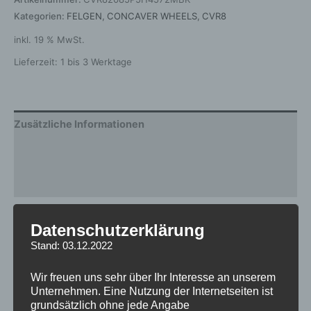
Kategorien:
FELGEN
,
CONCAVER WHEELS
,
CVR8
inkl. 19 % MwSt.
Lieferzeit:
1 bis 3 Werktage
Zusätzliche Informationen
Produktsicherheit
Rezensionen (0)
Gewicht
12,5 kg
Datenschutzerklärung
Stand: 03.12.2022
Breite
8.5
Design
CVR8
Wir freuen uns sehr über Ihr Interesse an unserem
Unternehmen. Eine Nutzung der Internetseiten ist
Durchmesser
20
grundsätzlich ohne jede Angabe