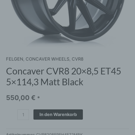
FELGEN
,
CONCAVER WHEELS
,
CVR8
Concaver CVR8 20×8,5 ET45
5×114,3 Matt Black
550,00
€
*
In den Warenkorb
Artikelnummer:
CVR82085P5H4572MBK