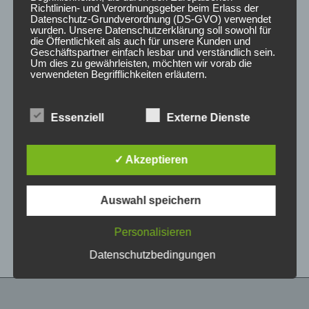
Richtlinien- und Verordnungsgeber beim Erlass der
Datenschutz-Grundverordnung (DS-GVO) verwendet
wurden. Unsere Datenschutzerklärung soll sowohl für
die Öffentlichkeit als auch für unsere Kunden und
Geschäftspartner einfach lesbar und verständlich sein.
Um dies zu gewährleisten, möchten wir vorab die
verwendeten Begrifflichkeiten erläutern.
Wir verwenden in dieser Datenschutzerklärung
Essenziell
Externe Dienste
unter anderem die folgenden Begriffe:
CONCAVER CVR1
CONCAVER CVR1
19×8,5 ET45 5×112
19×8,5 ET45 5×108
Candy Red
Carbon Graphite
✓ Akzeptieren
450,00
€
450,00
€
*
*
a) personenbezogene Daten
Auswahl speichern
Bewertet
Bewertet
Personenbezogene Daten sind alle
mit
mit
Informationen, die sich auf eine identifizierte oder
0
0
von
von
identifizierbare natürliche Person (im Folgenden
Personalisieren
5
5
„betroffene Person") beziehen. Als identifizierbar
wird eine natürliche Person angesehen, die
Datenschutzbedingungen
direkt oder indirekt, insbesondere mittels
Zuordnung zu einer Kennung wie einem Namen,
zu einer Kennnummer, zu Standortdaten, zu
einer Online-Kennung oder zu einem oder
mehreren besonderen Merkmalen, die Ausdruck