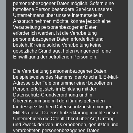
personenbezogener Daten möglich. Sofern eine
ET
45
betroffene Person besondere Services unseres
Unternehmens über unsere Internetseite in
Fertigung
Flow Forming
Anspruch nehmen möchte, könnte jedoch eine
Verarbeitung personenbezogener Daten
Hersteller
CONCAVER WHEELS
erforderlich werden. Ist die Verarbeitung
personenbezogener Daten erforderlich und
Lochkreis
5×114.3
besteht für eine solche Verarbeitung keine
gesetzliche Grundlage, holen wir generell eine
Hinweis
Einwilligung der betroffenen Person ein.
Lochzahl
5
Die Verarbeitung personenbezogener Daten,
beispielsweise des Namens, der Anschrift, E-Mail-
Mittellochbohrung
72,6 mm
Adresse oder Telefonnummer einer betroffenen
Person, erfolgt stets im Einklang mit der
Nabenbohrung
72.6
Datenschutz-Grundverordnung und in
Übereinstimmung mit den für uns geltenden
PCD
114.3 mm
landesspezifischen Datenschutzbestimmungen.
Mittels dieser Datenschutzerklärung möchte unser
Traglast
815
Unternehmen die Öffentlichkeit über Art, Umfang
und Zweck der von uns erhobenen, genutzten und
verarbeiteten personenbezogenen Daten