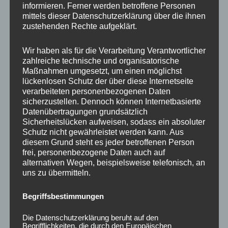
informieren. Ferner werden betroffene Personen
Ähnliche Produkte
mittels dieser Datenschutzerklärung über die ihnen
zustehenden Rechte aufgeklärt.
Wir haben als für die Verarbeitung Verantwortlicher
zahlreiche technische und organisatorische
Maßnahmen umgesetzt, um einen möglichst
lückenlosen Schutz der über diese Internetseite
verarbeiteten personenbezogenen Daten
sicherzustellen. Dennoch können Internetbasierte
Datenübertragungen grundsätzlich
Sicherheitslücken aufweisen, sodass ein absoluter
Schutz nicht gewährleistet werden kann. Aus
CONCAVER CVR1
CONCAVER CVR1
diesem Grund steht es jeder betroffenen Person
19×8,5 ET35 5×120
19×8 ET40 5×112
frei, personenbezogene Daten auch auf
Platinum Black
Brushed Titanium
alternativen Wegen, beispielsweise telefonisch, an
uns zu übermitteln.
450,00
€
425,00
€
*
*
Bewertet
Bewertet
Begriffsbestimmungen
mit
mit
0
0
von
von
Die Datenschutzerklärung beruht auf den
5
5
Begrifflichkeiten, die durch den Europäischen