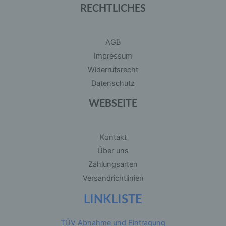
RECHTLICHES
der physischen, physiologischen, genetischen,
psychischen, wirtschaftlichen, kulturellen oder
sozialen Identität dieser natürlichen Person sind,
identifiziert werden kann.
AGB
Impressum
b) betroffene Person
Widerrufsrecht
Datenschutz
Betroffene Person ist jede identifizierte oder
identifizierbare natürliche Person, deren
personenbezogene Daten von dem für die
WEBSEITE
Verarbeitung Verantwortlichen verarbeitet
werden.
Kontakt
c) Verarbeitung
Über uns
Zahlungsarten
Verarbeitung ist jeder mit oder ohne Hilfe
automatisierter Verfahren ausgeführte Vorgang
Versandrichtlinien
oder jede solche Vorgangsreihe im
Zusammenhang mit personenbezogenen Daten
LINKLISTE
wie das Erheben, das Erfassen, die
Organisation, das Ordnen, die Speicherung, die
Anpassung oder Veränderung, das Auslesen,
das Abfragen, die Verwendung, die Offenlegung
TÜV Abnahme und Eintragung