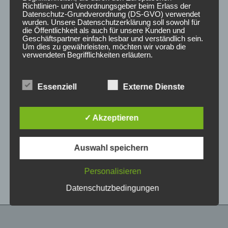
Preis
Preis
Richtlinien- und Verordnungsgeber beim Erlass der
Sale!
Sale!
war:
ist:
Datenschutz-Grundverordnung (DS-GVO) verwendet
450,00 €
360,00 €.
wurden. Unsere Datenschutzerklärung soll sowohl für
die Öffentlichkeit als auch für unsere Kunden und
Geschäftspartner einfach lesbar und verständlich sein.
Um dies zu gewährleisten, möchten wir vorab die
verwendeten Begrifflichkeiten erläutern.
Wir verwenden in dieser Datenschutzerklärung
Essenziell
Externe Dienste
unter anderem die folgenden Begriffe:
CONCAVER CVR1
CONCAVER CVR1
19×8,5 ET45 5×112
19×8,5 ET35 5×120
Carbon Graphite
Platinum Black
✓ Akzeptieren
450,00
€
360,00
€
450,00
€
*
*
a) personenbezogene Daten
Auswahl speichern
Bewertet
Bewertet
Personenbezogene Daten sind alle
mit
mit
Informationen, die sich auf eine identifizierte oder
0
0
von
von
identifizierbare natürliche Person (im Folgenden
Personalisieren
5
5
„betroffene Person") beziehen. Als identifizierbar
wird eine natürliche Person angesehen, die
Datenschutzbedingungen
direkt oder indirekt, insbesondere mittels
Zuordnung zu einer Kennung wie einem Namen,
zu einer Kennnummer, zu Standortdaten, zu
einer Online-Kennung oder zu einem oder
mehreren besonderen Merkmalen, die Ausdruck