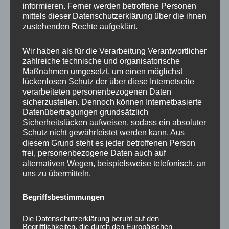
informieren. Ferner werden betroffene Personen
Ähnliche Produkte
mittels dieser Datenschutzerklärung über die ihnen
zustehenden Rechte aufgeklärt.
Wir haben als für die Verarbeitung Verantwortlicher
zahlreiche technische und organisatorische
Maßnahmen umgesetzt, um einen möglichst
lückenlosen Schutz der über diese Internetseite
verarbeiteten personenbezogenen Daten
sicherzustellen. Dennoch können Internetbasierte
Datenübertragungen grundsätzlich
Sicherheitslücken aufweisen, sodass ein absoluter
Schutz nicht gewährleistet werden kann. Aus
CONCAVER CVR1
CONCAVER CVR1
diesem Grund steht es jeder betroffenen Person
19×8,5 ET45 5×112
19×8 ET40 5×112
frei, personenbezogene Daten auch auf
Brushed Titanium
Double Tinted Black
alternativen Wegen, beispielsweise telefonisch, an
uns zu übermitteln.
450,00
€
425,00
€
*
*
Bewertet
Bewertet
Begriffsbestimmungen
mit
mit
0
0
von
von
Die Datenschutzerklärung beruht auf den
5
5
Begrifflichkeiten, die durch den Europäischen