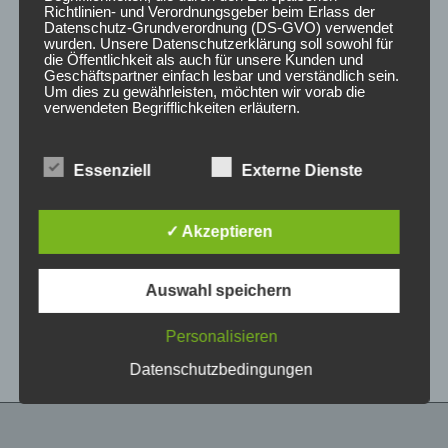
Richtlinien- und Verordnungsgeber beim Erlass der
Datenschutz-Grundverordnung (DS-GVO) verwendet
wurden. Unsere Datenschutzerklärung soll sowohl für
die Öffentlichkeit als auch für unsere Kunden und
Geschäftspartner einfach lesbar und verständlich sein.
Um dies zu gewährleisten, möchten wir vorab die
verwendeten Begrifflichkeiten erläutern.
Wir verwenden in dieser Datenschutzerklärung
Essenziell
Externe Dienste
unter anderem die folgenden Begriffe:
CONCAVER CVR1
CONCAVER CVR1
19×8,5 ET35 5×120
19×8 ET40 5×112
Brushed Bronze
Brushed Titanium
✓ Akzeptieren
450,00
€
425,00
€
*
*
a) personenbezogene Daten
Auswahl speichern
Bewertet
Bewertet
Personenbezogene Daten sind alle
mit
mit
Informationen, die sich auf eine identifizierte oder
0
0
von
von
identifizierbare natürliche Person (im Folgenden
Personalisieren
5
5
„betroffene Person") beziehen. Als identifizierbar
wird eine natürliche Person angesehen, die
Datenschutzbedingungen
direkt oder indirekt, insbesondere mittels
Zuordnung zu einer Kennung wie einem Namen,
zu einer Kennnummer, zu Standortdaten, zu
einer Online-Kennung oder zu einem oder
mehreren besonderen Merkmalen, die Ausdruck