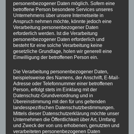
personenbezogener Daten möglich. Sofern eine
ET
35
betroffene Person besondere Services unseres
Unternehmens über unsere Internetseite in
Fertigung
Flow Forming
Anspruch nehmen möchte, könnte jedoch eine
Verarbeitung personenbezogener Daten
Hersteller
CONCAVER WHEELS
erforderlich werden. Ist die Verarbeitung
personenbezogener Daten erforderlich und
Lochkreis
5×112
besteht für eine solche Verarbeitung keine
gesetzliche Grundlage, holen wir generell eine
Hinweis
Einwilligung der betroffenen Person ein.
Lochzahl
5
Die Verarbeitung personenbezogener Daten,
beispielsweise des Namens, der Anschrift, E-Mail-
Mittellochbohrung
72,6 mm
Adresse oder Telefonnummer einer betroffenen
Person, erfolgt stets im Einklang mit der
Nabenbohrung
72.6
Datenschutz-Grundverordnung und in
Übereinstimmung mit den für uns geltenden
PCD
112 mm
landesspezifischen Datenschutzbestimmungen.
Mittels dieser Datenschutzerklärung möchte unser
Traglast
815
Unternehmen die Öffentlichkeit über Art, Umfang
und Zweck der von uns erhobenen, genutzten und
verarbeiteten personenbezogenen Daten