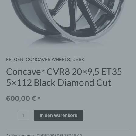
FELGEN
,
CONCAVER WHEELS
,
CVR8
Concaver CVR8 20×9,5 ET35
5×112 Black Diamond Cut
600,00
€
*
In den Warenkorb
Artikelnummer:
CVR82095D5L3572BKD