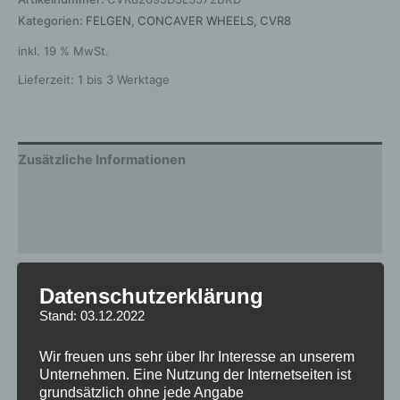
Kategorien:
FELGEN
,
CONCAVER WHEELS
,
CVR8
inkl. 19 % MwSt.
Lieferzeit:
1 bis 3 Werktage
Zusätzliche Informationen
Produktsicherheit
Rezensionen (0)
Gewicht
12,5 kg
Datenschutzerklärung
Stand: 03.12.2022
Breite
9.5
Design
CVR8
Wir freuen uns sehr über Ihr Interesse an unserem
Unternehmen. Eine Nutzung der Internetseiten ist
Durchmesser
20
grundsätzlich ohne jede Angabe