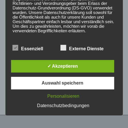
Richtlinien- und Verordnungsgeber beim Erlass der
Datenschutz-Grundverordnung (DS-GVO) verwendet
wurden. Unsere Datenschutzerklärung soll sowohl für
die Öffentlichkeit als auch für unsere Kunden und
Geschäftspartner einfach lesbar und verständlich sein.
Um dies zu gewährleisten, möchten wir vorab die
verwendeten Begrifflichkeiten erläutern.
Wir verwenden in dieser Datenschutzerklärung
Essenziell
Externe Dienste
unter anderem die folgenden Begriffe:
CONCAVER CVR1
CONCAVER CVR1
19×8,5 ET45 5×112
19×8,5 ET35 5×120
Candy Red
Platinum Black
✓ Akzeptieren
450,00
€
450,00
€
*
*
a) personenbezogene Daten
Auswahl speichern
Bewertet
Bewertet
Personenbezogene Daten sind alle
mit
mit
Informationen, die sich auf eine identifizierte oder
0
0
von
von
identifizierbare natürliche Person (im Folgenden
Personalisieren
5
5
„betroffene Person") beziehen. Als identifizierbar
wird eine natürliche Person angesehen, die
Datenschutzbedingungen
direkt oder indirekt, insbesondere mittels
Zuordnung zu einer Kennung wie einem Namen,
zu einer Kennnummer, zu Standortdaten, zu
einer Online-Kennung oder zu einem oder
mehreren besonderen Merkmalen, die Ausdruck