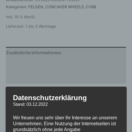
Kategorien:
FELGEN
,
CONCAVER WHEELS
,
CVR8
inkl. 19 % MwSt.
Lieferzeit:
1 bis 3 Werktage
Zusätzliche Informationen
Produktsicherheit
Rezensionen (0)
Gewicht
12,5 kg
Datenschutzerklärung
Stand: 03.12.2022
Breite
10
Design
CVR8
Wir freuen uns sehr über Ihr Interesse an unserem
Unternehmen. Eine Nutzung der Internetseiten ist
Durchmesser
20
grundsätzlich ohne jede Angabe