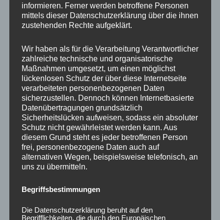
informieren. Ferner werden betroffene Personen
Ähnliche Produkte
mittels dieser Datenschutzerklärung über die ihnen
zustehenden Rechte aufgeklärt.
Wir haben als für die Verarbeitung Verantwortlicher
zahlreiche technische und organisatorische
Maßnahmen umgesetzt, um einen möglichst
lückenlosen Schutz der über diese Internetseite
verarbeiteten personenbezogenen Daten
sicherzustellen. Dennoch können Internetbasierte
Datenübertragungen grundsätzlich
Sicherheitslücken aufweisen, sodass ein absoluter
Schutz nicht gewährleistet werden kann. Aus
CONCAVER CVR1
CONCAVER CVR1
diesem Grund steht es jeder betroffenen Person
19×8,5 ET40 5×112
19×8,5 ET40 5×112
frei, personenbezogene Daten auch auf
Carbon Graphite
Brushed Bronze
alternativen Wegen, beispielsweise telefonisch, an
uns zu übermitteln.
450,00
€
450,00
€
*
*
Bewertet
Bewertet
Begriffsbestimmungen
mit
mit
0
0
von
von
Die Datenschutzerklärung beruht auf den
5
5
Begrifflichkeiten, die durch den Europäischen