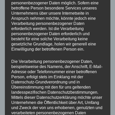
personenbezogener Daten möglich. Sofern eine
ET
47
betroffene Person besondere Services unseres
Unternehmens über unsere Internetseite in
Fertigung
Flow Forming
Anspruch nehmen möchte, könnte jedoch eine
Verarbeitung personenbezogener Daten
Hersteller
CONCAVER WHEELS
erforderlich werden. Ist die Verarbeitung
personenbezogener Daten erforderlich und
Lochkreis
5×112
besteht für eine solche Verarbeitung keine
gesetzliche Grundlage, holen wir generell eine
Hinweis
Einwilligung der betroffenen Person ein.
Lochzahl
5
Die Verarbeitung personenbezogener Daten,
beispielsweise des Namens, der Anschrift, E-Mail-
Mittellochbohrung
72,6 mm
Adresse oder Telefonnummer einer betroffenen
Person, erfolgt stets im Einklang mit der
Nabenbohrung
72.6
Datenschutz-Grundverordnung und in
Übereinstimmung mit den für uns geltenden
PCD
112 mm
landesspezifischen Datenschutzbestimmungen.
Mittels dieser Datenschutzerklärung möchte unser
Traglast
815
Unternehmen die Öffentlichkeit über Art, Umfang
und Zweck der von uns erhobenen, genutzten und
verarbeiteten personenbezogenen Daten