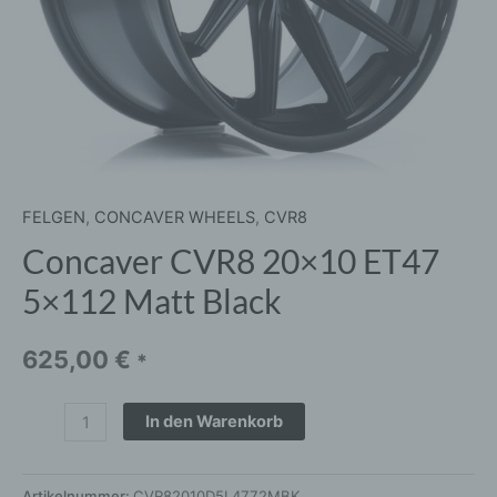
FELGEN
,
CONCAVER WHEELS
,
CVR8
Concaver CVR8 20×10 ET47
5×112 Matt Black
625,00
€
*
In den Warenkorb
Artikelnummer:
CVR82010D5L4772MBK