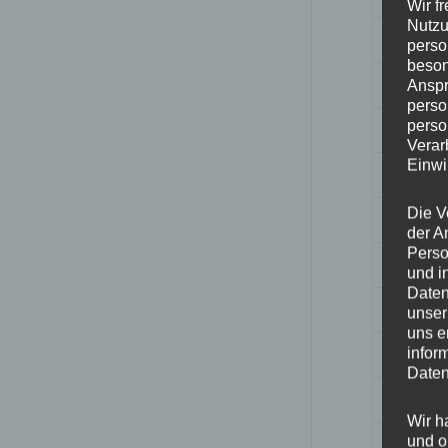
Wir f
Nutzu
Breite
perso
beson
Design
Anspr
perso
perso
Durchm
Verar
Einwi
ET
Die V
Fertigu
der A
Perso
Herstell
und i
Daten
Lochkre
unser
uns e
Hinwei
infor
Daten
Lochza
Wir h
und o
Mittell