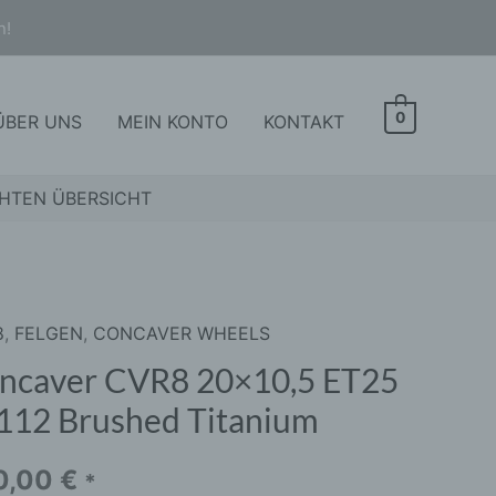
n!
0
ÜBER UNS
MEIN KONTO
KONTAKT
HTEN ÜBERSICHT
8
,
FELGEN
,
CONCAVER WHEELS
aver
8
ncaver CVR8 20×10,5 ET25
0,5
112 Brushed Titanium
5
2
0,00
€
*