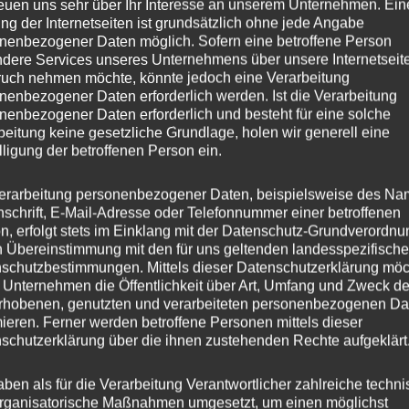
reuen uns sehr über Ihr Interesse an unserem Unternehmen. Ein
ng der Internetseiten ist grundsätzlich ohne jede Angabe
10.5
nenbezogener Daten möglich. Sofern eine betroffene Person
dere Services unseres Unternehmens über unsere Internetseite
CVR8
uch nehmen möchte, könnte jedoch eine Verarbeitung
nenbezogener Daten erforderlich werden. Ist die Verarbeitung
nenbezogener Daten erforderlich und besteht für eine solche
esser
20
beitung keine gesetzliche Grundlage, holen wir generell eine
lligung der betroffenen Person ein.
25
erarbeitung personenbezogener Daten, beispielsweise des Na
ng
Flow Forming
nschrift, E-Mail-Adresse oder Telefonnummer einer betroffenen
n, erfolgt stets im Einklang mit der Datenschutz-Grundverordnu
er
CONCAVER WHEELS
n Übereinstimmung mit den für uns geltenden landesspezifisch
schutzbestimmungen. Mittels dieser Datenschutzerklärung mö
is
5×112
 Unternehmen die Öffentlichkeit über Art, Umfang und Zweck de
rhobenen, genutzten und verarbeiteten personenbezogenen Da
s
mieren. Ferner werden betroffene Personen mittels dieser
schutzerklärung über die ihnen zustehenden Rechte aufgeklärt
hl
5
aben als für die Verarbeitung Verantwortlicher zahlreiche techn
rganisatorische Maßnahmen umgesetzt, um einen möglichst
ochbohrung
72,6 mm