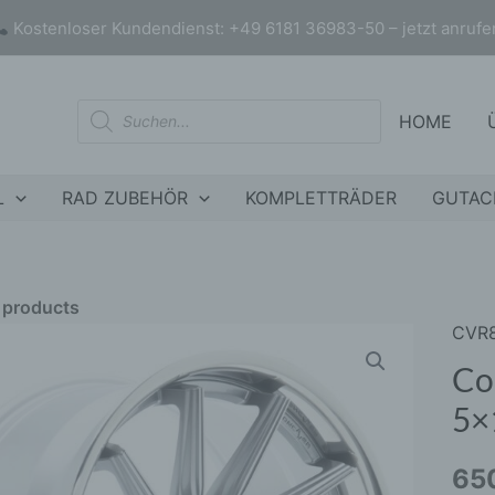
Kostenloser Kundendienst: +49 6181 36983-50 – jetzt anrufe
Products
HOME
search
L
RAD ZUBEHÖR
KOMPLETTRÄDER
GUTAC
r products
CVR
Conc
nly products on sale
In stock only
CVR
Co
20x1
5×
ET2
5x11
65