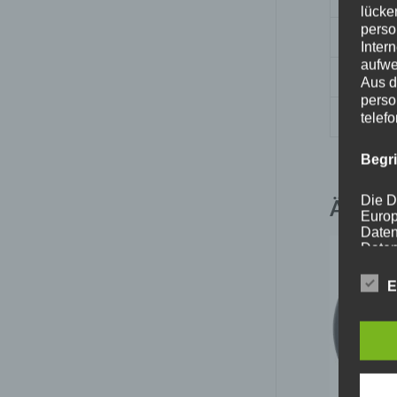
lücke
perso
Nabenb
Inter
aufwe
PCD
Aus d
perso
Traglas
telef
Begr
Die D
Ähnlic
Europ
Daten
Daten
Kunde
dies 
E
Begrif
Wir v
folge