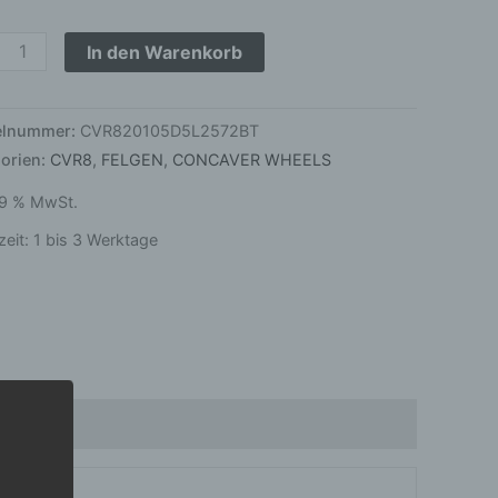
hed
nium
In den Warenkorb
ge
kelnummer:
CVR820105D5L2572BT
orien:
CVR8
,
FELGEN
,
CONCAVER WHEELS
 19 % MwSt.
zeit:
1 bis 3 Werktage