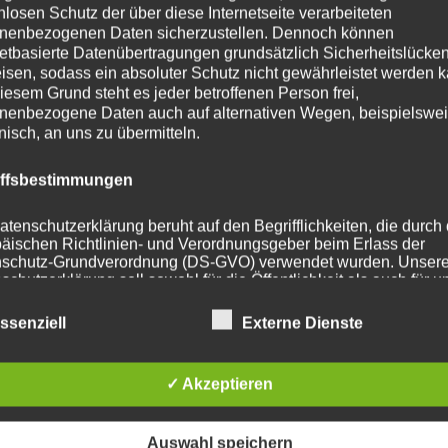
nlosen Schutz der über diese Internetseite verarbeiteten
nenbezogenen Daten sicherzustellen. Dennoch können
ohrung
72.6
netbasierte Datenübertragungen grundsätzlich Sicherheitslücke
isen, sodass ein absoluter Schutz nicht gewährleistet werden k
112 mm
iesem Grund steht es jeder betroffenen Person frei,
nenbezogene Daten auch auf alternativen Wegen, beispielswe
t
815
onisch, an uns zu übermitteln.
iffsbestimmungen
atenschutzerklärung beruht auf den Begrifflichkeiten, die durch
he Produkte
äischen Richtlinien- und Verordnungsgeber beim Erlass der
schutz-Grundverordnung (DS-GVO) verwendet wurden. Unser
schutzerklärung soll sowohl für die Öffentlichkeit als auch für u
n und Geschäftspartner einfach lesbar und verständlich sein.
zu gewährleisten, möchten wir vorab die verwendeten
ssenziell
Externe Dienste
flichkeiten erläutern.
erwenden in dieser Datenschutzerklärung unter anderem die
✓ Akzeptieren
nden Begriffe:
Auswahl speichern