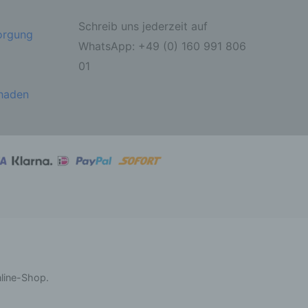
Schreib uns jederzeit auf
sorgung
ahren
WhatsApp: +49 (0) 160 991 806
01
ben,
 die
ie
chaden
 oder
ter
itung
nline-Shop.