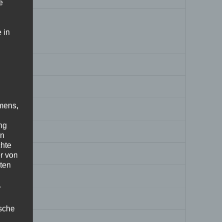
e
 in
mens,
ng
en
chte
r von
ten
.
ische