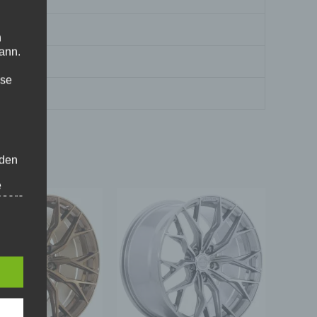
n
ann.
ise
 den
e
nsere
 Um