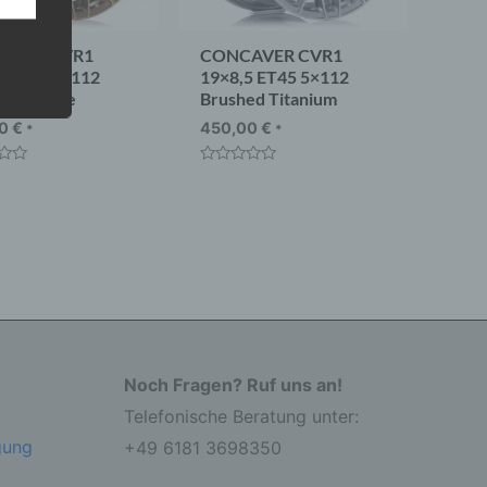
AVER CVR1
CONCAVER CVR1
5 ET40 5×112
19×8,5 ET45 5×112
ed Bronze
Brushed Titanium
 eine
nden
00
€
450,00
€
*
*
ondere
t
Bewertet
er
mit
r zu
0
er
von
5
Noch Fragen? Ruf uns an!
Telefonische Beratung unter:
r die
gung
+49 6181 3698350