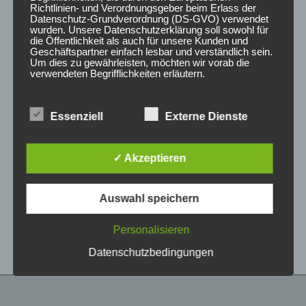
Richtlinien- und Verordnungsgeber beim Erlass der
Datenschutz-Grundverordnung (DS-GVO) verwendet
wurden. Unsere Datenschutzerklärung soll sowohl für
die Öffentlichkeit als auch für unsere Kunden und
Geschäftspartner einfach lesbar und verständlich sein.
Um dies zu gewährleisten, möchten wir vorab die
verwendeten Begrifflichkeiten erläutern.
Wir verwenden in dieser Datenschutzerklärung
Essenziell
Externe Dienste
unter anderem die folgenden Begriffe:
CONCAVER CVR1
CONCAVER CVR1
19×8,5 ET35 5×120
19×8,5 ET35 5×112
Brushed Titanium
Double Tinted Black
✓ Akzeptieren
450,00
€
450,00
€
*
*
a) personenbezogene Daten
Auswahl speichern
Bewertet
Bewertet
Personenbezogene Daten sind alle
mit
mit
Informationen, die sich auf eine identifizierte oder
0
0
von
von
identifizierbare natürliche Person (im Folgenden
Personalisieren
5
5
„betroffene Person") beziehen. Als identifizierbar
wird eine natürliche Person angesehen, die
Datenschutzbedingungen
direkt oder indirekt, insbesondere mittels
Zuordnung zu einer Kennung wie einem Namen,
zu einer Kennnummer, zu Standortdaten, zu
einer Online-Kennung oder zu einem oder
mehreren besonderen Merkmalen, die Ausdruck