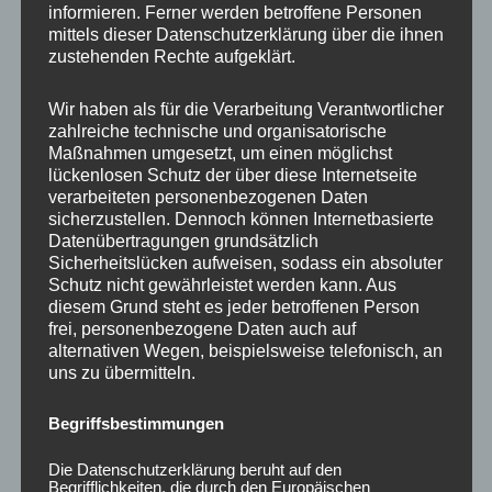
informieren. Ferner werden betroffene Personen
Ähnliche Produkte
mittels dieser Datenschutzerklärung über die ihnen
zustehenden Rechte aufgeklärt.
Wir haben als für die Verarbeitung Verantwortlicher
zahlreiche technische und organisatorische
Maßnahmen umgesetzt, um einen möglichst
lückenlosen Schutz der über diese Internetseite
verarbeiteten personenbezogenen Daten
sicherzustellen. Dennoch können Internetbasierte
Datenübertragungen grundsätzlich
Sicherheitslücken aufweisen, sodass ein absoluter
Schutz nicht gewährleistet werden kann. Aus
CONCAVER CVR1
CONCAVER CVR1
diesem Grund steht es jeder betroffenen Person
19×8,5 ET40 5×112
19×8,5 ET35 5×112
frei, personenbezogene Daten auch auf
Carbon Graphite
Platinum Black
alternativen Wegen, beispielsweise telefonisch, an
uns zu übermitteln.
450,00
€
450,00
€
*
*
Bewertet
Bewertet
Begriffsbestimmungen
mit
mit
0
0
von
von
Die Datenschutzerklärung beruht auf den
5
5
Begrifflichkeiten, die durch den Europäischen