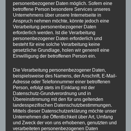
personenbezogener Daten möglich. Sofern eine
ET
45
betroffene Person besondere Services unseres
Unternehmens über unsere Internetseite in
Fertigung
Flow Forming
Anspruch nehmen möchte, könnte jedoch eine
Verarbeitung personenbezogener Daten
Hersteller
JR WHEELS
erforderlich werden. Ist die Verarbeitung
personenbezogener Daten erforderlich und
Lochkreis
5×112
besteht für eine solche Verarbeitung keine
gesetzliche Grundlage, holen wir generell eine
Hinweis
Einwilligung der betroffenen Person ein.
Lochzahl
5
Die Verarbeitung personenbezogener Daten,
beispielsweise des Namens, der Anschrift, E-Mail-
Mittellochbohrung
72,6 mm
Adresse oder Telefonnummer einer betroffenen
Person, erfolgt stets im Einklang mit der
Nabenbohrung
72.6
Datenschutz-Grundverordnung und in
Übereinstimmung mit den für uns geltenden
PCD
112 mm
landesspezifischen Datenschutzbestimmungen.
Mittels dieser Datenschutzerklärung möchte unser
Traglast
750
Unternehmen die Öffentlichkeit über Art, Umfang
und Zweck der von uns erhobenen, genutzten und
verarbeiteten personenbezogenen Daten