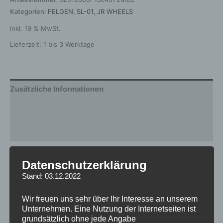
Kategorien:
FELGEN
,
SL-01
,
JR WHEELS
inkl. 19 % MwSt.
Lieferzeit:
1 bis 3 Werktage
Zusätzliche Informationen
Produktsicherheit
Rezensionen (0)
Gewicht
12,5 kg
Datenschutzerklärung
Stand: 03.12.2022
Breite
8.5
Design
SL-01
Wir freuen uns sehr über Ihr Interesse an unserem
Unternehmen. Eine Nutzung der Internetseiten ist
Durchmesser
20
grundsätzlich ohne jede Angabe