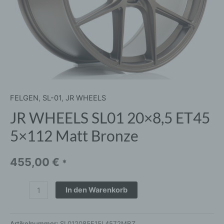
FELGEN
,
SL-01
,
JR WHEELS
JR WHEELS SL01 20×8,5 ET45
5×112 Matt Bronze
455,00
€
*
In den Warenkorb
Artikelnummer:
SL012085F15L4572MBZ