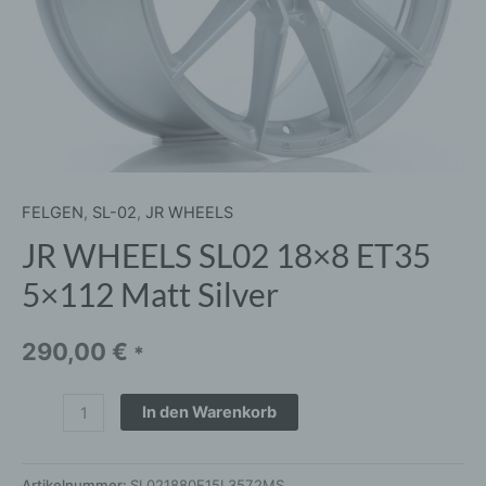
FELGEN
,
SL-02
,
JR WHEELS
JR WHEELS SL02 18×8 ET35
5×112 Matt Silver
290,00
€
*
In den Warenkorb
Artikelnummer:
SL021880F15L3572MS