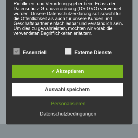
Richtlinien- und Verordnungsgeber beim Erlass der
Datenschutz-Grundverordnung (DS-GVO) verwendet
wurden. Unsere Datenschutzerklärung soll sowohl für
die Öffentlichkeit als auch für unsere Kunden und
Geschäftspartner einfach lesbar und verständlich sein.
Um dies zu gewährleisten, möchten wir vorab die
verwendeten Begrifflichkeiten erläutern.
Wir verwenden in dieser Datenschutzerklärung
Essenziell
Externe Dienste
unter anderem die folgenden Begriffe:
CONCAVER CVR1
CONCAVER CVR1
19×8 ET40 5×112
19×8,5 ET35 5×112
Platinum Black
Carbon Graphite
✓ Akzeptieren
425,00
€
450,00
€
*
*
a) personenbezogene Daten
Auswahl speichern
Bewertet
Bewertet
Personenbezogene Daten sind alle
mit
mit
Informationen, die sich auf eine identifizierte oder
0
0
von
von
identifizierbare natürliche Person (im Folgenden
Personalisieren
5
5
„betroffene Person") beziehen. Als identifizierbar
wird eine natürliche Person angesehen, die
Datenschutzbedingungen
direkt oder indirekt, insbesondere mittels
Zuordnung zu einer Kennung wie einem Namen,
zu einer Kennnummer, zu Standortdaten, zu
einer Online-Kennung oder zu einem oder
mehreren besonderen Merkmalen, die Ausdruck