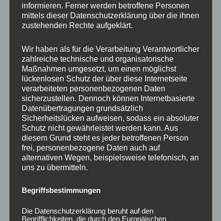
informieren. Ferner werden betroffene Personen
Ähnliche Produkte
mittels dieser Datenschutzerklärung über die ihnen
zustehenden Rechte aufgeklärt.
Wir haben als für die Verarbeitung Verantwortlicher
zahlreiche technische und organisatorische
Maßnahmen umgesetzt, um einen möglichst
lückenlosen Schutz der über diese Internetseite
verarbeiteten personenbezogenen Daten
sicherzustellen. Dennoch können Internetbasierte
Datenübertragungen grundsätzlich
Sicherheitslücken aufweisen, sodass ein absoluter
Schutz nicht gewährleistet werden kann. Aus
CONCAVER CVR1
CONCAVER CVR1
diesem Grund steht es jeder betroffenen Person
19×8,5 ET35 5×112
19×8,5 ET40 5×112
frei, personenbezogene Daten auch auf
Brushed Bronze
Brushed Bronze
alternativen Wegen, beispielsweise telefonisch, an
uns zu übermitteln.
450,00
€
450,00
€
*
*
Bewertet
Bewertet
Begriffsbestimmungen
mit
mit
0
0
von
von
Die Datenschutzerklärung beruht auf den
5
5
Begrifflichkeiten, die durch den Europäischen