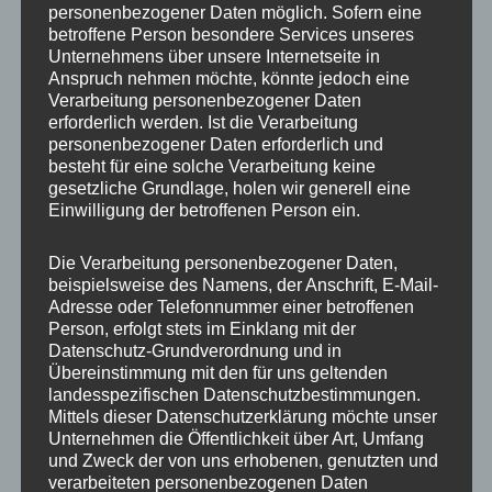
personenbezogener Daten möglich. Sofern eine
ET
35
betroffene Person besondere Services unseres
Unternehmens über unsere Internetseite in
Fertigung
Flow Forming
Anspruch nehmen möchte, könnte jedoch eine
Verarbeitung personenbezogener Daten
Hersteller
JR WHEELS
erforderlich werden. Ist die Verarbeitung
personenbezogener Daten erforderlich und
Lochkreis
5×112
besteht für eine solche Verarbeitung keine
gesetzliche Grundlage, holen wir generell eine
Hinweis
Einwilligung der betroffenen Person ein.
Lochzahl
5
Die Verarbeitung personenbezogener Daten,
beispielsweise des Namens, der Anschrift, E-Mail-
Mittellochbohrung
72,6 mm
Adresse oder Telefonnummer einer betroffenen
Person, erfolgt stets im Einklang mit der
Nabenbohrung
72.6
Datenschutz-Grundverordnung und in
Übereinstimmung mit den für uns geltenden
PCD
112 mm
landesspezifischen Datenschutzbestimmungen.
Mittels dieser Datenschutzerklärung möchte unser
Traglast
690
Unternehmen die Öffentlichkeit über Art, Umfang
und Zweck der von uns erhobenen, genutzten und
verarbeiteten personenbezogenen Daten