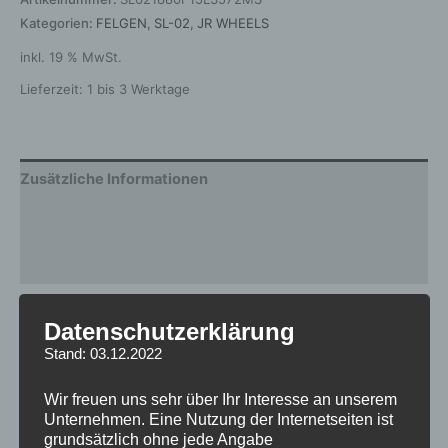
Kategorien:
FELGEN
,
SL-02
,
JR WHEELS
inkl. 19 % MwSt.
Lieferzeit:
1 bis 3 Werktage
Zusätzliche Informationen
Produktsicherheit
Rezensionen (0)
Gewicht
12,5 kg
Datenschutzerklärung
Stand: 03.12.2022
Breite
8.0
Design
SL-02
Wir freuen uns sehr über Ihr Interesse an unserem
Unternehmen. Eine Nutzung der Internetseiten ist
Durchmesser
18
grundsätzlich ohne jede Angabe