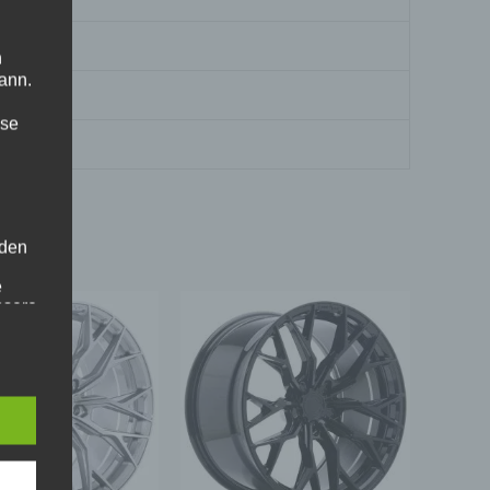
n
ann.
ise
 den
e
nsere
 Um