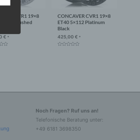
AVER CVR1 19×8
CONCAVER CVR1 19×8
5×112 Brushed
ET40 5×112 Platinum
ium
Black
 eine
nden
00
€
425,00
€
*
*
ondere
t
Bewertet
er
mit
r zu
0
er
von
5
Noch Fragen? Ruf uns an!
Telefonische Beratung unter:
r die
gung
+49 6181 3698350