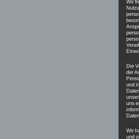
Wir f
Nutzu
Breite
perso
beson
Design
Anspr
perso
perso
Durchm
Verar
Einwi
ET
Die V
Fertigu
der A
Perso
Herstell
und i
Daten
Lochkre
unser
uns e
Hinwei
infor
Daten
Lochza
Wir h
und o
Mittell