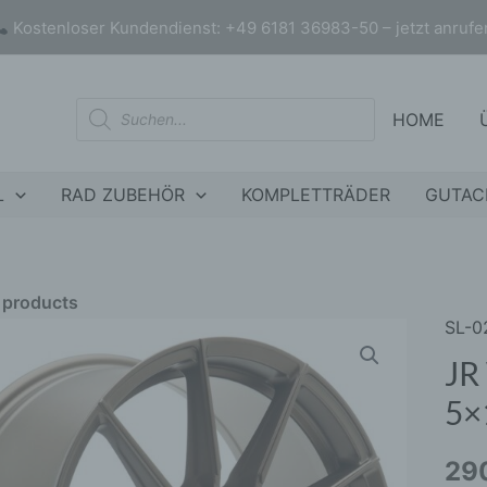
Kostenloser Kundendienst: +49 6181 36983-50 – jetzt anrufe
Products
HOME
search
L
RAD ZUBEHÖR
KOMPLETTRÄDER
GUTAC
r products
SL-0
JR
nly products on sale
In stock only
WHE
JR
SL02
5×
18x8
ET40
29