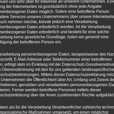
reuen uns sehr über Ihr Interesse an unserem Unternehmen. Ein
ng der Internetseiten ist grundsätzlich ohne jede Angabe
8.0
nenbezogener Daten möglich. Sofern eine betroffene Person
dere Services unseres Unternehmens über unsere Internetseite
SL-02
uch nehmen möchte, könnte jedoch eine Verarbeitung
nenbezogener Daten erforderlich werden. Ist die Verarbeitung
nenbezogener Daten erforderlich und besteht für eine solche
esser
18
beitung keine gesetzliche Grundlage, holen wir generell eine
lligung der betroffenen Person ein.
40
erarbeitung personenbezogener Daten, beispielsweise des Na
ng
Flow Forming
nschrift, E-Mail-Adresse oder Telefonnummer einer betroffenen
n, erfolgt stets im Einklang mit der Datenschutz-Grundverordnu
er
JR WHEELS
n Übereinstimmung mit den für uns geltenden landesspezifisch
schutzbestimmungen. Mittels dieser Datenschutzerklärung mö
is
5×114.3
 Unternehmen die Öffentlichkeit über Art, Umfang und Zweck de
rhobenen, genutzten und verarbeiteten personenbezogenen Da
s
mieren. Ferner werden betroffene Personen mittels dieser
schutzerklärung über die ihnen zustehenden Rechte aufgeklärt
hl
5
aben als für die Verarbeitung Verantwortlicher zahlreiche techn
rganisatorische Maßnahmen umgesetzt, um einen möglichst
ochbohrung
72,6 mm