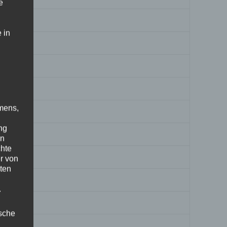
e
 in
mens,
ng
en
chte
r von
ten
.
ische