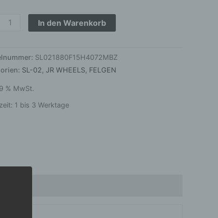
4,3
In den Warenkorb
ze
ge
kelnummer:
SL021880F15H4072MBZ
orien:
SL-02
,
JR WHEELS
,
FELGEN
 19 % MwSt.
zeit:
1 bis 3 Werktage