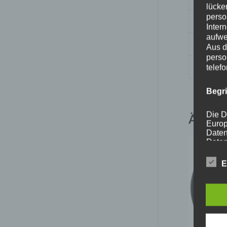
lücke
perso
Nabenb
Inter
aufwe
PCD
Aus d
perso
Traglas
telef
Begr
Die D
Ähnlic
Europ
Daten
Daten
Kunde
dies 
E
Begrif
Wir v
folge