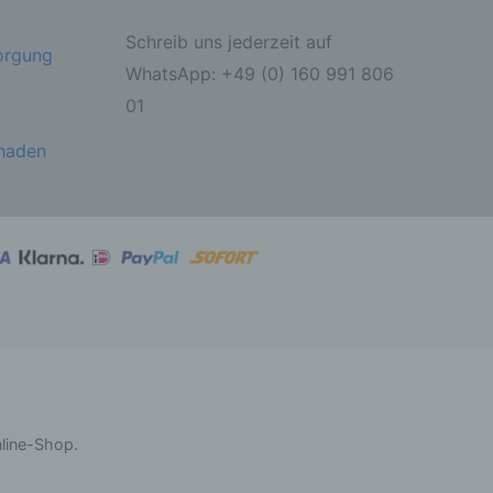
Schreib uns jederzeit auf
sorgung
ahren
WhatsApp: +49 (0) 160 991 806
01
ben,
 die
ie
chaden
 oder
ter
itung
nline-Shop.