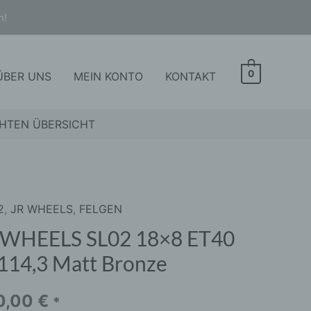
n!
0
ÜBER UNS
MEIN KONTO
KONTAKT
HTEN ÜBERSICHT
2
,
JR WHEELS
,
FELGEN
ELS
 WHEELS SL02 18×8 ET40
114,3 Matt Bronze
0,00
€
*