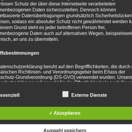
nlosen Schutz der über diese Internetseite verarbeiteten
nenbezogenen Daten sicherzustellen. Dennoch können
ohrung
72.6
netbasierte Datenübertragungen grundsätzlich Sicherheitslücke
isen, sodass ein absoluter Schutz nicht gewährleistet werden k
114.3 mm
iesem Grund steht es jeder betroffenen Person frei,
nenbezogene Daten auch auf alternativen Wegen, beispielswe
t
690
onisch, an uns zu übermitteln.
iffsbestimmungen
atenschutzerklärung beruht auf den Begrifflichkeiten, die durch
he Produkte
äischen Richtlinien- und Verordnungsgeber beim Erlass der
schutz-Grundverordnung (DS-GVO) verwendet wurden. Unser
schutzerklärung soll sowohl für die Öffentlichkeit als auch für u
n und Geschäftspartner einfach lesbar und verständlich sein.
zu gewährleisten, möchten wir vorab die verwendeten
ssenziell
Externe Dienste
flichkeiten erläutern.
erwenden in dieser Datenschutzerklärung unter anderem die
✓ Akzeptieren
nden Begriffe:
Auswahl speichern