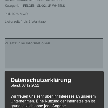
Kategorien:
FELGEN
,
SL-02
,
JR WHEELS
inkl. 19 % MwSt.
Lieferzeit:
1 bis 3 Werktage
Zusätzliche Informationen
Produktsicherheit
Rezensionen (0)
Gewicht
12,5 kg
Datenschutzerklärung
Stand: 03.12.2022
Breite
8.0
Design
SL-02
Wir freuen uns sehr über Ihr Interesse an unserem
Unternehmen. Eine Nutzung der Internetseiten ist
Durchmesser
18
grundsätzlich ohne jede Angabe