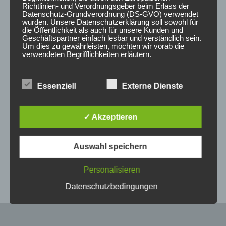
Richtlinien- und Verordnungsgeber beim Erlass der
Datenschutz-Grundverordnung (DS-GVO) verwendet
wurden. Unsere Datenschutzerklärung soll sowohl für
die Öffentlichkeit als auch für unsere Kunden und
Geschäftspartner einfach lesbar und verständlich sein.
Um dies zu gewährleisten, möchten wir vorab die
verwendeten Begrifflichkeiten erläutern.
Wir verwenden in dieser Datenschutzerklärung
Essenziell
Externe Dienste
unter anderem die folgenden Begriffe:
CONCAVER CVR1
CONCAVER CVR1
19×8 ET40 5×112
19×8,5 ET45 5×108
Platinum Black
Carbon Graphite
✓ Akzeptieren
425,00
€
450,00
€
*
*
a) personenbezogene Daten
Auswahl speichern
Bewertet
Bewertet
Personenbezogene Daten sind alle
mit
mit
Informationen, die sich auf eine identifizierte oder
0
0
von
von
identifizierbare natürliche Person (im Folgenden
Personalisieren
5
5
„betroffene Person") beziehen. Als identifizierbar
wird eine natürliche Person angesehen, die
Datenschutzbedingungen
direkt oder indirekt, insbesondere mittels
Zuordnung zu einer Kennung wie einem Namen,
zu einer Kennnummer, zu Standortdaten, zu
einer Online-Kennung oder zu einem oder
mehreren besonderen Merkmalen, die Ausdruck