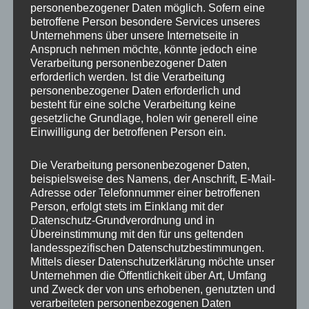
personenbezogener Daten möglich. Sofern eine
ET
40
betroffene Person besondere Services unseres
Unternehmens über unsere Internetseite in
Fertigung
Flow Forming
Anspruch nehmen möchte, könnte jedoch eine
Verarbeitung personenbezogener Daten
Hersteller
JR WHEELS
erforderlich werden. Ist die Verarbeitung
personenbezogener Daten erforderlich und
Lochkreis
5×114.3
besteht für eine solche Verarbeitung keine
gesetzliche Grundlage, holen wir generell eine
Hinweis
Einwilligung der betroffenen Person ein.
Lochzahl
5
Die Verarbeitung personenbezogener Daten,
beispielsweise des Namens, der Anschrift, E-Mail-
Mittellochbohrung
72,6 mm
Adresse oder Telefonnummer einer betroffenen
Person, erfolgt stets im Einklang mit der
Nabenbohrung
72.6
Datenschutz-Grundverordnung und in
Übereinstimmung mit den für uns geltenden
PCD
114.3 mm
landesspezifischen Datenschutzbestimmungen.
Mittels dieser Datenschutzerklärung möchte unser
Traglast
690
Unternehmen die Öffentlichkeit über Art, Umfang
und Zweck der von uns erhobenen, genutzten und
verarbeiteten personenbezogenen Daten