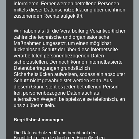
informieren. Ferner werden betroffene Personen
Ähnliche Produkte
mittels dieser Datenschutzerklärung über die ihnen
zustehenden Rechte aufgeklärt.
Ursprünglicher
Aktueller
Preis
Preis
Sale!
Sale!
Wir haben als für die Verarbeitung Verantwortlicher
war:
ist:
zahlreiche technische und organisatorische
450,00 €
360,00 €.
Maßnahmen umgesetzt, um einen möglichst
lückenlosen Schutz der über diese Internetseite
verarbeiteten personenbezogenen Daten
sicherzustellen. Dennoch können Internetbasierte
Datenübertragungen grundsätzlich
Sicherheitslücken aufweisen, sodass ein absoluter
Schutz nicht gewährleistet werden kann. Aus
CONCAVER CVR1
CONCAVER CVR1
diesem Grund steht es jeder betroffenen Person
19×8,5 ET45 5×112
19×8,5 ET35 5×120
frei, personenbezogene Daten auch auf
Carbon Graphite
Carbon Graphite
alternativen Wegen, beispielsweise telefonisch, an
uns zu übermitteln.
450,00
€
360,00
€
450,00
€
*
*
Bewertet
Bewertet
Begriffsbestimmungen
mit
mit
0
0
von
von
Die Datenschutzerklärung beruht auf den
5
5
Begrifflichkeiten, die durch den Europäischen