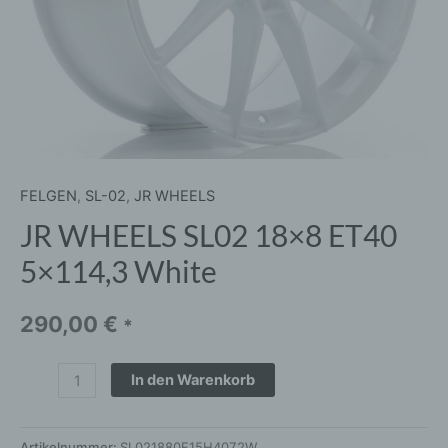
FELGEN
,
SL-02
,
JR WHEELS
JR WHEELS SL02 18×8 ET40
5×114,3 White
290,00
€
*
In den Warenkorb
Artikelnummer:
SL021880F15H4072W