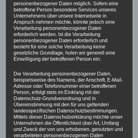
personenbezogener Daten möglich. Sofern eine
ET
35
betroffene Person besondere Services unseres
Unternehmens über unsere Internetseite in
Fertigung
Flow Forming
Anspruch nehmen möchte, könnte jedoch eine
Verarbeitung personenbezogener Daten
Hersteller
JR WHEELS
erforderlich werden. Ist die Verarbeitung
personenbezogener Daten erforderlich und
Lochkreis
5×120
besteht für eine solche Verarbeitung keine
gesetzliche Grundlage, holen wir generell eine
Hinweis
Einwilligung der betroffenen Person ein.
Lochzahl
5
Die Verarbeitung personenbezogener Daten,
beispielsweise des Namens, der Anschrift, E-Mail-
Mittellochbohrung
72,6 mm
Adresse oder Telefonnummer einer betroffenen
Person, erfolgt stets im Einklang mit der
Nabenbohrung
72.6
Datenschutz-Grundverordnung und in
Übereinstimmung mit den für uns geltenden
PCD
120 mm
landesspezifischen Datenschutzbestimmungen.
Mittels dieser Datenschutzerklärung möchte unser
Traglast
690
Unternehmen die Öffentlichkeit über Art, Umfang
und Zweck der von uns erhobenen, genutzten und
verarbeiteten personenbezogenen Daten