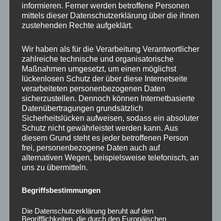
informieren. Ferner werden betroffene Personen
Ähnliche Produkte
mittels dieser Datenschutzerklärung über die ihnen
zustehenden Rechte aufgeklärt.
Wir haben als für die Verarbeitung Verantwortlicher
zahlreiche technische und organisatorische
Maßnahmen umgesetzt, um einen möglichst
lückenlosen Schutz der über diese Internetseite
verarbeiteten personenbezogenen Daten
sicherzustellen. Dennoch können Internetbasierte
Datenübertragungen grundsätzlich
Sicherheitslücken aufweisen, sodass ein absoluter
Schutz nicht gewährleistet werden kann. Aus
CONCAVER CVR1
CONCAVER CVR1
diesem Grund steht es jeder betroffenen Person
19×8 ET40 5×112
19×8,5 ET35 5×120
frei, personenbezogene Daten auch auf
Double Tinted Black
Brushed Bronze
alternativen Wegen, beispielsweise telefonisch, an
uns zu übermitteln.
425,00
€
450,00
€
*
*
Bewertet
Bewertet
Begriffsbestimmungen
mit
mit
0
0
von
von
Die Datenschutzerklärung beruht auf den
5
5
Begrifflichkeiten, die durch den Europäischen