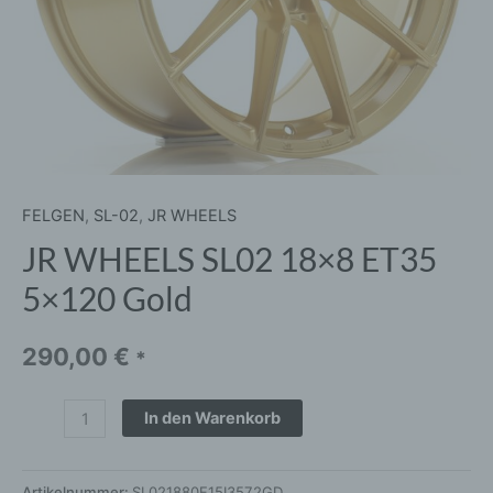
FELGEN
,
SL-02
,
JR WHEELS
JR WHEELS SL02 18×8 ET35
5×120 Gold
290,00
€
*
In den Warenkorb
Artikelnummer:
SL021880F15I3572GD