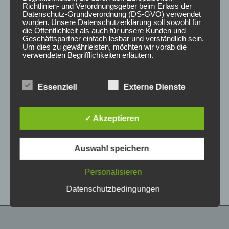
Richtlinien- und Verordnungsgeber beim Erlass der
Datenschutz-Grundverordnung (DS-GVO) verwendet
wurden. Unsere Datenschutzerklärung soll sowohl für
die Öffentlichkeit als auch für unsere Kunden und
Geschäftspartner einfach lesbar und verständlich sein.
Um dies zu gewährleisten, möchten wir vorab die
verwendeten Begrifflichkeiten erläutern.
Wir verwenden in dieser Datenschutzerklärung
Essenziell
Externe Dienste
unter anderem die folgenden Begriffe:
CONCAVER CVR1
CONCAVER CVR1
19×8,5 ET35 5×120
19×8,5 ET35 5×112
Platinum Black
Brushed Bronze
✓ Akzeptieren
450,00
€
450,00
€
*
*
a) personenbezogene Daten
Auswahl speichern
Bewertet
Bewertet
Personenbezogene Daten sind alle
mit
mit
Informationen, die sich auf eine identifizierte oder
0
0
von
von
identifizierbare natürliche Person (im Folgenden
Personalisieren
5
5
„betroffene Person") beziehen. Als identifizierbar
wird eine natürliche Person angesehen, die
Datenschutzbedingungen
direkt oder indirekt, insbesondere mittels
Zuordnung zu einer Kennung wie einem Namen,
zu einer Kennnummer, zu Standortdaten, zu
einer Online-Kennung oder zu einem oder
mehreren besonderen Merkmalen, die Ausdruck