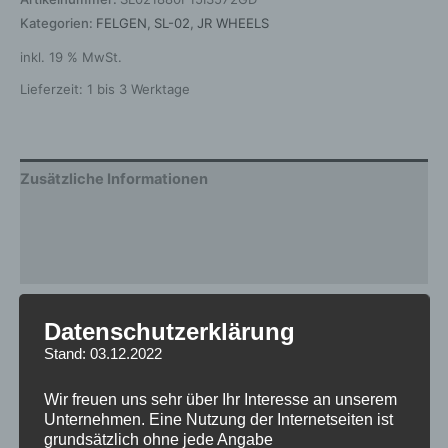
Kategorien:
FELGEN
,
SL-02
,
JR WHEELS
inkl. 19 % MwSt.
Lieferzeit:
1 bis 3 Werktage
Zusätzliche Informationen
Produktsicherheit
Rezensionen (0)
Gewicht
12,5 kg
Datenschutzerklärung
Stand: 03.12.2022
Breite
8.0
Design
SL-02
Wir freuen uns sehr über Ihr Interesse an unserem
Unternehmen. Eine Nutzung der Internetseiten ist
Durchmesser
18
grundsätzlich ohne jede Angabe