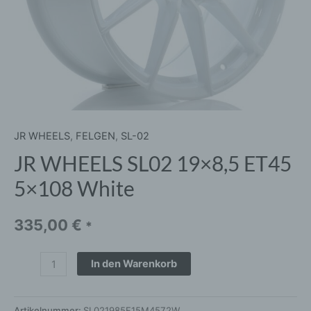
JR WHEELS
,
FELGEN
,
SL-02
JR WHEELS SL02 19×8,5 ET45
5×108 White
335,00
€
*
In den Warenkorb
Artikelnummer:
SL021985F15M4572W