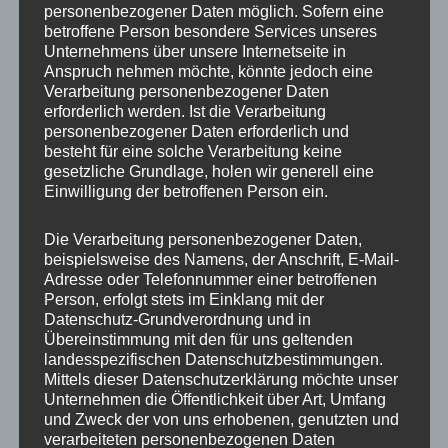
personenbezogener Daten möglich. Sofern eine
ET
45
betroffene Person besondere Services unseres
Unternehmens über unsere Internetseite in
Fertigung
Flow Forming
Anspruch nehmen möchte, könnte jedoch eine
Verarbeitung personenbezogener Daten
Hersteller
JR WHEELS
erforderlich werden. Ist die Verarbeitung
personenbezogener Daten erforderlich und
Lochkreis
5×108
besteht für eine solche Verarbeitung keine
gesetzliche Grundlage, holen wir generell eine
Hinweis
Einwilligung der betroffenen Person ein.
Lochzahl
5
Die Verarbeitung personenbezogener Daten,
beispielsweise des Namens, der Anschrift, E-Mail-
Mittellochbohrung
72,6 mm
Adresse oder Telefonnummer einer betroffenen
Person, erfolgt stets im Einklang mit der
Nabenbohrung
72.6
Datenschutz-Grundverordnung und in
Übereinstimmung mit den für uns geltenden
PCD
108 mm
landesspezifischen Datenschutzbestimmungen.
Mittels dieser Datenschutzerklärung möchte unser
Traglast
690
Unternehmen die Öffentlichkeit über Art, Umfang
und Zweck der von uns erhobenen, genutzten und
verarbeiteten personenbezogenen Daten