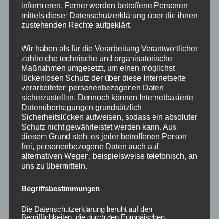
informieren. Ferner werden betroffene Personen
Ähnliche Produkte
mittels dieser Datenschutzerklärung über die ihnen
zustehenden Rechte aufgeklärt.
Wir haben als für die Verarbeitung Verantwortlicher
zahlreiche technische und organisatorische
Maßnahmen umgesetzt, um einen möglichst
lückenlosen Schutz der über diese Internetseite
verarbeiteten personenbezogenen Daten
sicherzustellen. Dennoch können Internetbasierte
Datenübertragungen grundsätzlich
Sicherheitslücken aufweisen, sodass ein absoluter
Schutz nicht gewährleistet werden kann. Aus
CONCAVER CVR1
CONCAVER CVR1
diesem Grund steht es jeder betroffenen Person
19×8,5 ET40 5×112
19×8,5 ET45 5×108
frei, personenbezogene Daten auch auf
Platinum Black
Brushed Bronze
alternativen Wegen, beispielsweise telefonisch, an
uns zu übermitteln.
450,00
€
450,00
€
*
*
Bewertet
Bewertet
Begriffsbestimmungen
mit
mit
0
0
von
von
Die Datenschutzerklärung beruht auf den
5
5
Begrifflichkeiten, die durch den Europäischen