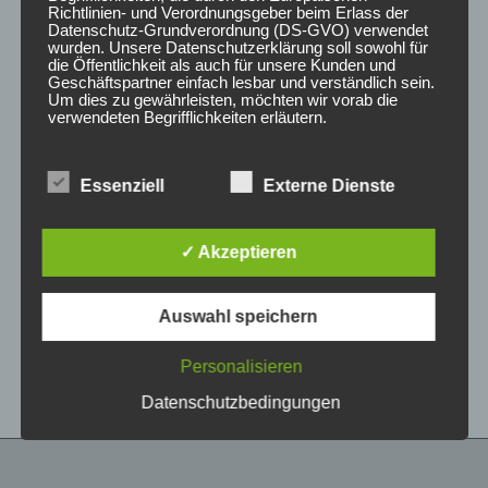
Richtlinien- und Verordnungsgeber beim Erlass der
Datenschutz-Grundverordnung (DS-GVO) verwendet
wurden. Unsere Datenschutzerklärung soll sowohl für
die Öffentlichkeit als auch für unsere Kunden und
Geschäftspartner einfach lesbar und verständlich sein.
Um dies zu gewährleisten, möchten wir vorab die
verwendeten Begrifflichkeiten erläutern.
Wir verwenden in dieser Datenschutzerklärung
Essenziell
Externe Dienste
unter anderem die folgenden Begriffe:
CONCAVER CVR1
CONCAVER CVR1
19×8 ET40 5×112
19×8,5 ET45 5×112
Platinum Black
Candy Red
✓ Akzeptieren
425,00
€
450,00
€
*
*
a) personenbezogene Daten
Auswahl speichern
Bewertet
Bewertet
Personenbezogene Daten sind alle
mit
mit
Informationen, die sich auf eine identifizierte oder
0
0
von
von
identifizierbare natürliche Person (im Folgenden
Personalisieren
5
5
„betroffene Person") beziehen. Als identifizierbar
wird eine natürliche Person angesehen, die
Datenschutzbedingungen
direkt oder indirekt, insbesondere mittels
Zuordnung zu einer Kennung wie einem Namen,
zu einer Kennnummer, zu Standortdaten, zu
einer Online-Kennung oder zu einem oder
mehreren besonderen Merkmalen, die Ausdruck