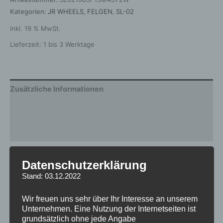
Kategorien:
JR WHEELS
,
FELGEN
,
SL-02
inkl. 19 % MwSt.
Lieferzeit:
1 bis 3 Werktage
Zusätzliche Informationen
Produktsicherheit
Rezensionen (0)
Gewicht
12,5 kg
Datenschutzerklärung
Stand: 03.12.2022
Breite
8.5
Design
SL-02
Wir freuen uns sehr über Ihr Interesse an unserem
Unternehmen. Eine Nutzung der Internetseiten ist
Durchmesser
19
grundsätzlich ohne jede Angabe