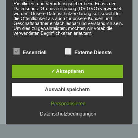
Richtlinien- und Verordnungsgeber beim Erlass der
Datenschutz-Grundverordnung (DS-GVO) verwendet
wurden. Unsere Datenschutzerklärung soll sowohl für
die Öffentlichkeit als auch für unsere Kunden und
Geschäftspartner einfach lesbar und verständlich sein.
Um dies zu gewährleisten, möchten wir vorab die
verwendeten Begrifflichkeiten erläutern.
Wir verwenden in dieser Datenschutzerklärung
Essenziell
Externe Dienste
unter anderem die folgenden Begriffe:
CONCAVER CVR1
CONCAVER CVR1
19×8,5 ET35 5×120
19×8,5 ET40 5×112
Brushed Titanium
Carbon Graphite
✓ Akzeptieren
450,00
€
450,00
€
*
*
a) personenbezogene Daten
Auswahl speichern
Bewertet
Bewertet
Personenbezogene Daten sind alle
mit
mit
Informationen, die sich auf eine identifizierte oder
0
0
von
von
identifizierbare natürliche Person (im Folgenden
Personalisieren
5
5
„betroffene Person") beziehen. Als identifizierbar
wird eine natürliche Person angesehen, die
Datenschutzbedingungen
direkt oder indirekt, insbesondere mittels
Zuordnung zu einer Kennung wie einem Namen,
zu einer Kennnummer, zu Standortdaten, zu
einer Online-Kennung oder zu einem oder
mehreren besonderen Merkmalen, die Ausdruck