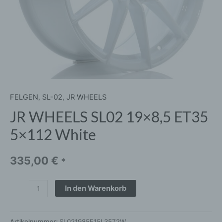
FELGEN
,
SL-02
,
JR WHEELS
JR WHEELS SL02 19×8,5 ET35
5×112 White
335,00
€
*
In den Warenkorb
Artikelnummer:
SL021985F15L3572W