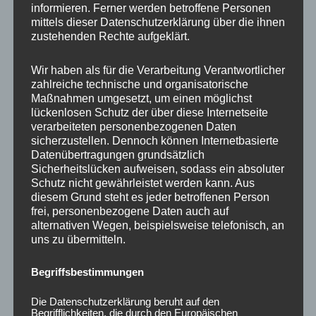
informieren. Ferner werden betroffene Personen
Ähnliche Produkte
mittels dieser Datenschutzerklärung über die ihnen
zustehenden Rechte aufgeklärt.
Wir haben als für die Verarbeitung Verantwortlicher
zahlreiche technische und organisatorische
Maßnahmen umgesetzt, um einen möglichst
lückenlosen Schutz der über diese Internetseite
verarbeiteten personenbezogenen Daten
sicherzustellen. Dennoch können Internetbasierte
Datenübertragungen grundsätzlich
Sicherheitslücken aufweisen, sodass ein absoluter
Schutz nicht gewährleistet werden kann. Aus
CONCAVER CVR1
CONCAVER CVR1
diesem Grund steht es jeder betroffenen Person
19×8,5 ET35 5×112
19×8 ET40 5×112
frei, personenbezogene Daten auch auf
Platinum Black
Double Tinted Black
alternativen Wegen, beispielsweise telefonisch, an
uns zu übermitteln.
450,00
€
425,00
€
*
*
Bewertet
Bewertet
Begriffsbestimmungen
mit
mit
0
0
von
von
Die Datenschutzerklärung beruht auf den
5
5
Begrifflichkeiten, die durch den Europäischen