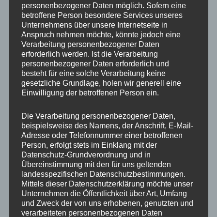
personenbezogener Daten möglich. Sofern eine
ET
35
betroffene Person besondere Services unseres
Unternehmens über unsere Internetseite in
Fertigung
Flow Forming
Anspruch nehmen möchte, könnte jedoch eine
Verarbeitung personenbezogener Daten
Hersteller
JR WHEELS
erforderlich werden. Ist die Verarbeitung
personenbezogener Daten erforderlich und
Lochkreis
5×112
besteht für eine solche Verarbeitung keine
gesetzliche Grundlage, holen wir generell eine
Hinweis
Einwilligung der betroffenen Person ein.
Lochzahl
5
Die Verarbeitung personenbezogener Daten,
beispielsweise des Namens, der Anschrift, E-Mail-
Mittellochbohrung
72,6 mm
Adresse oder Telefonnummer einer betroffenen
Person, erfolgt stets im Einklang mit der
Nabenbohrung
72.6
Datenschutz-Grundverordnung und in
Übereinstimmung mit den für uns geltenden
PCD
112 mm
landesspezifischen Datenschutzbestimmungen.
Mittels dieser Datenschutzerklärung möchte unser
Traglast
690
Unternehmen die Öffentlichkeit über Art, Umfang
und Zweck der von uns erhobenen, genutzten und
verarbeiteten personenbezogenen Daten