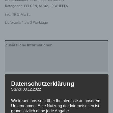
Kategorien:
FELGEN
,
SL-02
,
JR WHEELS
inkl. 19 % MwSt.
Lieferzeit:
1 bis 3 Werktage
Zusätzliche Informationen
Produktsicherheit
Rezensionen (0)
Gewicht
12,5 kg
Datenschutzerklärung
Stand: 03.12.2022
Breite
8.5
Design
SL-02
Wir freuen uns sehr über Ihr Interesse an unserem
Unternehmen. Eine Nutzung der Internetseiten ist
Durchmesser
19
grundsätzlich ohne jede Angabe