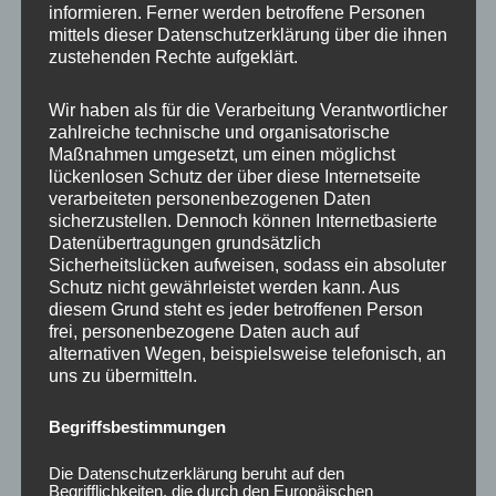
informieren. Ferner werden betroffene Personen
Ähnliche Produkte
mittels dieser Datenschutzerklärung über die ihnen
zustehenden Rechte aufgeklärt.
Wir haben als für die Verarbeitung Verantwortlicher
zahlreiche technische und organisatorische
Maßnahmen umgesetzt, um einen möglichst
lückenlosen Schutz der über diese Internetseite
verarbeiteten personenbezogenen Daten
sicherzustellen. Dennoch können Internetbasierte
Datenübertragungen grundsätzlich
Sicherheitslücken aufweisen, sodass ein absoluter
Schutz nicht gewährleistet werden kann. Aus
CONCAVER CVR1
CONCAVER CVR1
diesem Grund steht es jeder betroffenen Person
19×8,5 ET35 5×112
19×8,5 ET35 5×120
frei, personenbezogene Daten auch auf
Carbon Graphite
Carbon Graphite
alternativen Wegen, beispielsweise telefonisch, an
uns zu übermitteln.
450,00
€
450,00
€
*
*
Bewertet
Bewertet
Begriffsbestimmungen
mit
mit
0
0
von
von
Die Datenschutzerklärung beruht auf den
5
5
Begrifflichkeiten, die durch den Europäischen