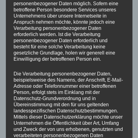
personenbezogener Daten möglich. Sofern eine
ET
40
betroffene Person besondere Services unseres
Unternehmens über unsere Internetseite in
Fertigung
Einteilig gegossen
Anspruch nehmen möchte, könnte jedoch eine
Verarbeitung personenbezogener Daten
Hersteller
JR WHEELS
erforderlich werden. Ist die Verarbeitung
personenbezogener Daten erforderlich und
Lochkreis
5×112
besteht für eine solche Verarbeitung keine
gesetzliche Grundlage, holen wir generell eine
Hinweis
Einwilligung der betroffenen Person ein.
Lochzahl
5
Die Verarbeitung personenbezogener Daten,
beispielsweise des Namens, der Anschrift, E-Mail-
Mittellochbohrung
72,6 mm
Adresse oder Telefonnummer einer betroffenen
Person, erfolgt stets im Einklang mit der
Nabenbohrung
72.6
Datenschutz-Grundverordnung und in
Übereinstimmung mit den für uns geltenden
PCD
112 mm
landesspezifischen Datenschutzbestimmungen.
Mittels dieser Datenschutzerklärung möchte unser
Traglast
735
Unternehmen die Öffentlichkeit über Art, Umfang
und Zweck der von uns erhobenen, genutzten und
verarbeiteten personenbezogenen Daten