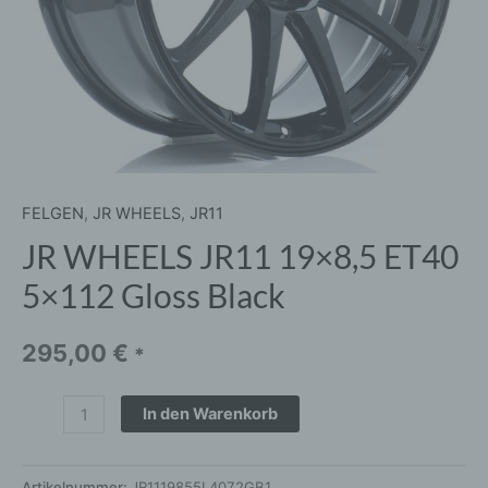
FELGEN
,
JR WHEELS
,
JR11
JR WHEELS JR11 19×8,5 ET40
5×112 Gloss Black
295,00
€
*
In den Warenkorb
Artikelnummer:
JR1119855L4072GB1