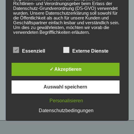
Richtlinien- und Verordnungsgeber beim Erlass der
Datenschutz-Grundverordnung (DS-GVO) verwendet
wurden. Unsere Datenschutzerklärung soll sowohl für
die Öffentlichkeit als auch für unsere Kunden und
Geschäftspartner einfach lesbar und verständlich sein.
Um dies zu gewährleisten, möchten wir vorab die
verwendeten Begrifflichkeiten erläutern.
Wir verwenden in dieser Datenschutzerklärung
Essenziell
Externe Dienste
unter anderem die folgenden Begriffe:
CONCAVER CVR1
CONCAVER CVR1
19×8,5 ET45 5×112
19×8,5 ET35 5×112
Brushed Titanium
Double Tinted Black
✓ Akzeptieren
450,00
€
450,00
€
*
*
a) personenbezogene Daten
Auswahl speichern
Bewertet
Bewertet
Personenbezogene Daten sind alle
mit
mit
Informationen, die sich auf eine identifizierte oder
0
0
von
von
identifizierbare natürliche Person (im Folgenden
Personalisieren
5
5
„betroffene Person") beziehen. Als identifizierbar
wird eine natürliche Person angesehen, die
Datenschutzbedingungen
direkt oder indirekt, insbesondere mittels
Zuordnung zu einer Kennung wie einem Namen,
zu einer Kennnummer, zu Standortdaten, zu
einer Online-Kennung oder zu einem oder
mehreren besonderen Merkmalen, die Ausdruck