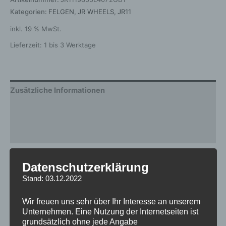
Kategorien:
FELGEN
,
JR WHEELS
,
JR11
inkl. 19 % MwSt.
Lieferzeit:
1 bis 3 Werktage
Zusätzliche Informationen
Produktsicherheit
Rezensionen (0)
Gewicht
12 kg
Datenschutzerklärung
Stand: 03.12.2022
Breite
8.5
Design
JR11
Wir freuen uns sehr über Ihr Interesse an unserem
Unternehmen. Eine Nutzung der Internetseiten ist
Durchmesser
19
grundsätzlich ohne jede Angabe