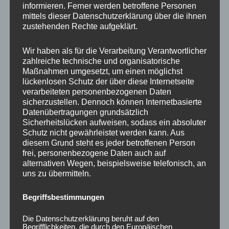
informieren. Ferner werden betroffene Personen
Ähnliche Produkte
mittels dieser Datenschutzerklärung über die ihnen
zustehenden Rechte aufgeklärt.
Wir haben als für die Verarbeitung Verantwortlicher
zahlreiche technische und organisatorische
Maßnahmen umgesetzt, um einen möglichst
lückenlosen Schutz der über diese Internetseite
verarbeiteten personenbezogenen Daten
sicherzustellen. Dennoch können Internetbasierte
Datenübertragungen grundsätzlich
Sicherheitslücken aufweisen, sodass ein absoluter
Schutz nicht gewährleistet werden kann. Aus
CONCAVER CVR1
CONCAVER CVR1
diesem Grund steht es jeder betroffenen Person
19×8,5 ET35 5×120
19×8,5 ET40 5×112
frei, personenbezogene Daten auch auf
Platinum Black
Platinum Black
alternativen Wegen, beispielsweise telefonisch, an
uns zu übermitteln.
450,00
€
450,00
€
*
*
Bewertet
Bewertet
Begriffsbestimmungen
mit
mit
0
0
von
von
Die Datenschutzerklärung beruht auf den
5
5
Begrifflichkeiten, die durch den Europäischen