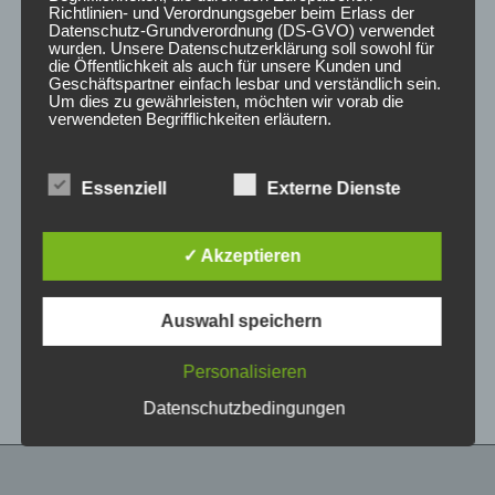
Richtlinien- und Verordnungsgeber beim Erlass der
Datenschutz-Grundverordnung (DS-GVO) verwendet
wurden. Unsere Datenschutzerklärung soll sowohl für
die Öffentlichkeit als auch für unsere Kunden und
Geschäftspartner einfach lesbar und verständlich sein.
Um dies zu gewährleisten, möchten wir vorab die
verwendeten Begrifflichkeiten erläutern.
Wir verwenden in dieser Datenschutzerklärung
Essenziell
Externe Dienste
unter anderem die folgenden Begriffe:
CONCAVER CVR1
CONCAVER CVR1
19×8 ET40 5×112
19×8,5 ET35 5×112
Double Tinted Black
Carbon Graphite
✓ Akzeptieren
425,00
€
450,00
€
*
*
a) personenbezogene Daten
Auswahl speichern
Bewertet
Bewertet
Personenbezogene Daten sind alle
mit
mit
Informationen, die sich auf eine identifizierte oder
0
0
von
von
identifizierbare natürliche Person (im Folgenden
Personalisieren
5
5
„betroffene Person") beziehen. Als identifizierbar
wird eine natürliche Person angesehen, die
Datenschutzbedingungen
direkt oder indirekt, insbesondere mittels
Zuordnung zu einer Kennung wie einem Namen,
zu einer Kennnummer, zu Standortdaten, zu
einer Online-Kennung oder zu einem oder
mehreren besonderen Merkmalen, die Ausdruck