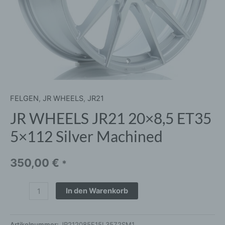
FELGEN
,
JR WHEELS
,
JR21
JR WHEELS JR21 20×8,5 ET35
5×112 Silver Machined
350,00
€
*
In den Warenkorb
Artikelnummer:
JR212085F15L3572SM1