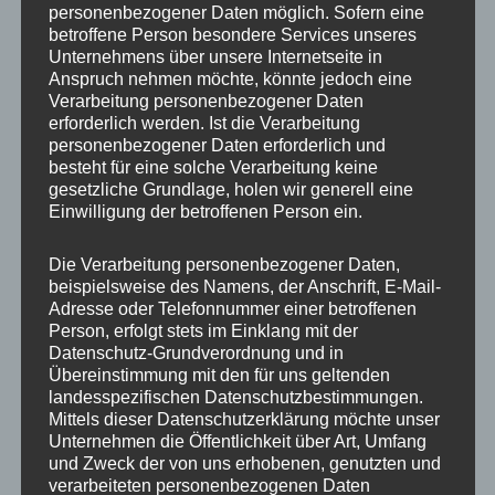
personenbezogener Daten möglich. Sofern eine
ET
35
betroffene Person besondere Services unseres
Unternehmens über unsere Internetseite in
Fertigung
Einteilig gegossen
Anspruch nehmen möchte, könnte jedoch eine
Verarbeitung personenbezogener Daten
Hersteller
JR WHEELS
erforderlich werden. Ist die Verarbeitung
personenbezogener Daten erforderlich und
Lochkreis
5×112
besteht für eine solche Verarbeitung keine
gesetzliche Grundlage, holen wir generell eine
Hinweis
Einwilligung der betroffenen Person ein.
Lochzahl
5
Die Verarbeitung personenbezogener Daten,
beispielsweise des Namens, der Anschrift, E-Mail-
Mittellochbohrung
72,6 mm
Adresse oder Telefonnummer einer betroffenen
Person, erfolgt stets im Einklang mit der
Nabenbohrung
72.6
Datenschutz-Grundverordnung und in
Übereinstimmung mit den für uns geltenden
PCD
112 mm
landesspezifischen Datenschutzbestimmungen.
Mittels dieser Datenschutzerklärung möchte unser
Traglast
850
Unternehmen die Öffentlichkeit über Art, Umfang
und Zweck der von uns erhobenen, genutzten und
verarbeiteten personenbezogenen Daten