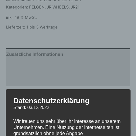
Kategorien:
FELGEN
,
JR WHEELS
,
JR21
inkl. 19 % MwSt.
Lieferzeit:
1 bis 3 Werktage
Zusätzliche Informationen
Produktsicherheit
Rezensionen (0)
Gewicht
12 kg
Datenschutzerklärung
Stand: 03.12.2022
Breite
8.5
Design
JR21
Wir freuen uns sehr über Ihr Interesse an unserem
Unternehmen. Eine Nutzung der Internetseiten ist
Durchmesser
20
grundsätzlich ohne jede Angabe