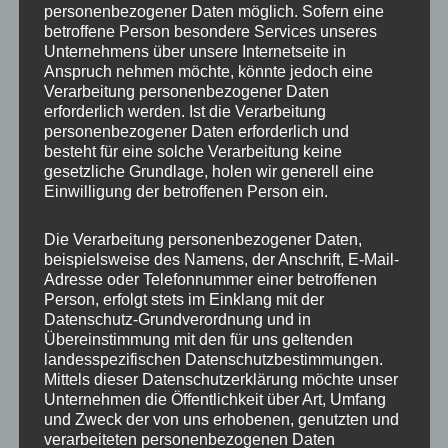
personenbezogener Daten möglich. Sofern eine
ET
35
betroffene Person besondere Services unseres
Unternehmens über unsere Internetseite in
Fertigung
Einteilig gegossen
Anspruch nehmen möchte, könnte jedoch eine
Verarbeitung personenbezogener Daten
Hersteller
JR WHEELS
erforderlich werden. Ist die Verarbeitung
personenbezogener Daten erforderlich und
Lochkreis
5×114.3
besteht für eine solche Verarbeitung keine
gesetzliche Grundlage, holen wir generell eine
Hinweis
Einwilligung der betroffenen Person ein.
Lochzahl
5
Die Verarbeitung personenbezogener Daten,
beispielsweise des Namens, der Anschrift, E-Mail-
Mittellochbohrung
74,1 mm
Adresse oder Telefonnummer einer betroffenen
Person, erfolgt stets im Einklang mit der
Nabenbohrung
74.1
Datenschutz-Grundverordnung und in
Übereinstimmung mit den für uns geltenden
PCD
114.3 mm
landesspezifischen Datenschutzbestimmungen.
Mittels dieser Datenschutzerklärung möchte unser
Traglast
850
Unternehmen die Öffentlichkeit über Art, Umfang
und Zweck der von uns erhobenen, genutzten und
verarbeiteten personenbezogenen Daten