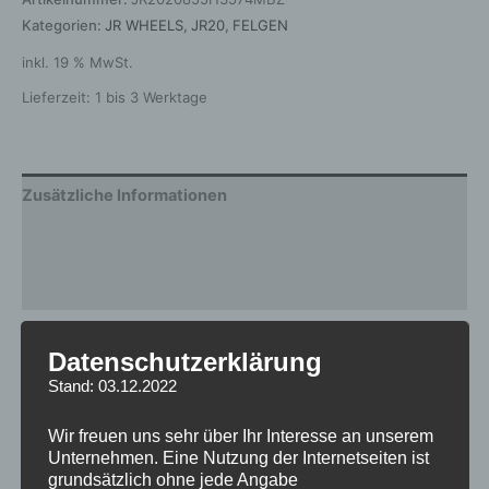
Kategorien:
JR WHEELS
,
JR20
,
FELGEN
inkl. 19 % MwSt.
Lieferzeit:
1 bis 3 Werktage
Zusätzliche Informationen
Produktsicherheit
Rezensionen (0)
Gewicht
12 kg
Datenschutzerklärung
Stand: 03.12.2022
Breite
8.5
Design
JR20
Wir freuen uns sehr über Ihr Interesse an unserem
Unternehmen. Eine Nutzung der Internetseiten ist
Durchmesser
20
grundsätzlich ohne jede Angabe