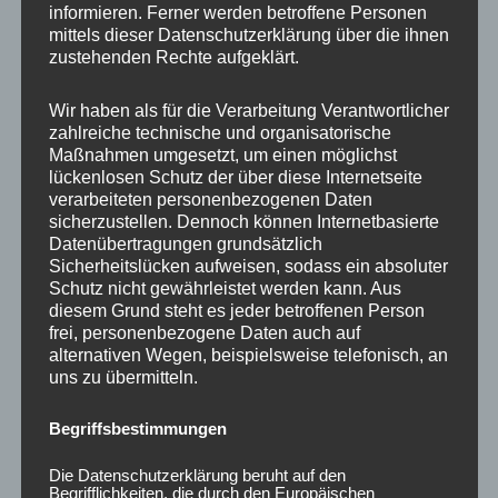
informieren. Ferner werden betroffene Personen
Ähnliche Produkte
mittels dieser Datenschutzerklärung über die ihnen
zustehenden Rechte aufgeklärt.
Wir haben als für die Verarbeitung Verantwortlicher
zahlreiche technische und organisatorische
Maßnahmen umgesetzt, um einen möglichst
lückenlosen Schutz der über diese Internetseite
verarbeiteten personenbezogenen Daten
sicherzustellen. Dennoch können Internetbasierte
Datenübertragungen grundsätzlich
Sicherheitslücken aufweisen, sodass ein absoluter
Schutz nicht gewährleistet werden kann. Aus
CONCAVER CVR1
CONCAVER CVR1
diesem Grund steht es jeder betroffenen Person
19×8,5 ET40 5×112
19×8 ET40 5×112
frei, personenbezogene Daten auch auf
Platinum Black
Platinum Black
alternativen Wegen, beispielsweise telefonisch, an
uns zu übermitteln.
450,00
€
425,00
€
*
*
Bewertet
Bewertet
Begriffsbestimmungen
mit
mit
0
0
von
von
Die Datenschutzerklärung beruht auf den
5
5
Begrifflichkeiten, die durch den Europäischen