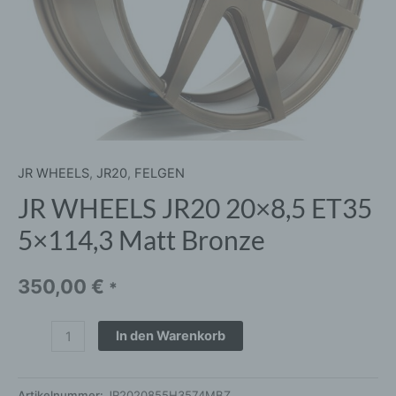
JR WHEELS
,
JR20
,
FELGEN
JR WHEELS JR20 20×8,5 ET35
5×114,3 Matt Bronze
350,00
€
*
In den Warenkorb
Artikelnummer:
JR2020855H3574MBZ