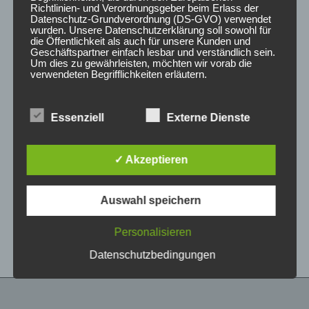
Richtlinien- und Verordnungsgeber beim Erlass der
Datenschutz-Grundverordnung (DS-GVO) verwendet
wurden. Unsere Datenschutzerklärung soll sowohl für
die Öffentlichkeit als auch für unsere Kunden und
Geschäftspartner einfach lesbar und verständlich sein.
Um dies zu gewährleisten, möchten wir vorab die
verwendeten Begrifflichkeiten erläutern.
Wir verwenden in dieser Datenschutzerklärung
Essenziell
Externe Dienste
unter anderem die folgenden Begriffe:
CONCAVER CVR1
CONCAVER CVR1
19×8,5 ET35 5×120
19×8 ET40 5×112
Brushed Bronze
Brushed Titanium
✓ Akzeptieren
450,00
€
425,00
€
*
*
a) personenbezogene Daten
Auswahl speichern
Bewertet
Bewertet
Personenbezogene Daten sind alle
mit
mit
Informationen, die sich auf eine identifizierte oder
0
0
von
von
identifizierbare natürliche Person (im Folgenden
Personalisieren
5
5
„betroffene Person") beziehen. Als identifizierbar
wird eine natürliche Person angesehen, die
Datenschutzbedingungen
direkt oder indirekt, insbesondere mittels
Zuordnung zu einer Kennung wie einem Namen,
zu einer Kennnummer, zu Standortdaten, zu
einer Online-Kennung oder zu einem oder
mehreren besonderen Merkmalen, die Ausdruck