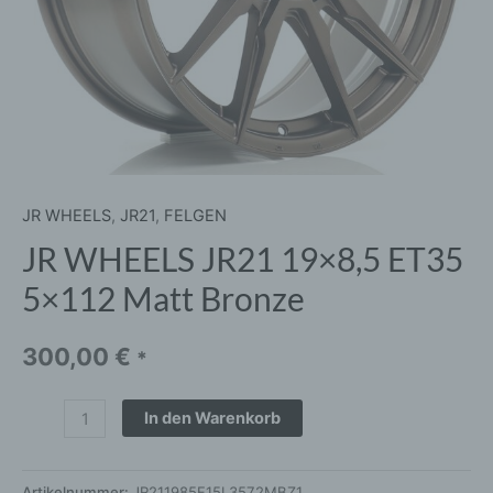
JR WHEELS
,
JR21
,
FELGEN
JR WHEELS JR21 19×8,5 ET35
5×112 Matt Bronze
300,00
€
*
In den Warenkorb
Artikelnummer:
JR211985F15L3572MBZ1