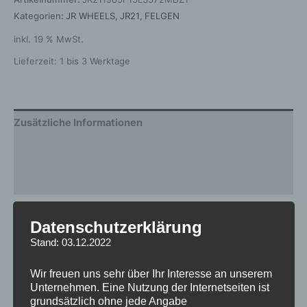
Kategorien:
JR WHEELS
,
JR21
,
FELGEN
inkl. 19 % MwSt.
Lieferzeit:
1 bis 3 Werktage
Zusätzliche Informationen
Produktsicherheit
Rezensionen (0)
Gewicht
12,5 kg
Datenschutzerklärung
Stand: 03.12.2022
Breite
8.5
Design
JR21
Wir freuen uns sehr über Ihr Interesse an unserem
Unternehmen. Eine Nutzung der Internetseiten ist
Durchmesser
19
grundsätzlich ohne jede Angabe