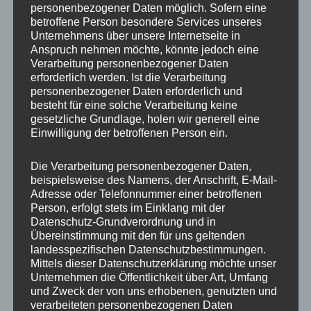
personenbezogener Daten möglich. Sofern eine
ET
35
betroffene Person besondere Services unseres
Unternehmens über unsere Internetseite in
Fertigung
Einteilig gegossen
Anspruch nehmen möchte, könnte jedoch eine
Verarbeitung personenbezogener Daten
Hersteller
JR WHEELS
erforderlich werden. Ist die Verarbeitung
personenbezogener Daten erforderlich und
Lochkreis
5×112
besteht für eine solche Verarbeitung keine
gesetzliche Grundlage, holen wir generell eine
Hinweis
Einwilligung der betroffenen Person ein.
Lochzahl
5
Die Verarbeitung personenbezogener Daten,
beispielsweise des Namens, der Anschrift, E-Mail-
Mittellochbohrung
72,6 mm
Adresse oder Telefonnummer einer betroffenen
Person, erfolgt stets im Einklang mit der
Nabenbohrung
72.6
Datenschutz-Grundverordnung und in
Übereinstimmung mit den für uns geltenden
PCD
112 mm
landesspezifischen Datenschutzbestimmungen.
Mittels dieser Datenschutzerklärung möchte unser
Traglast
750
Unternehmen die Öffentlichkeit über Art, Umfang
und Zweck der von uns erhobenen, genutzten und
verarbeiteten personenbezogenen Daten