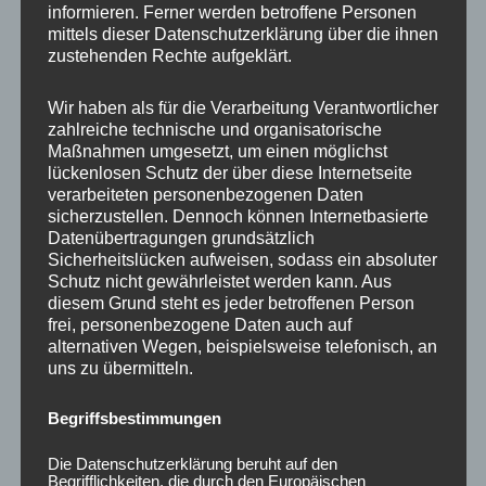
informieren. Ferner werden betroffene Personen
Ähnliche Produkte
mittels dieser Datenschutzerklärung über die ihnen
zustehenden Rechte aufgeklärt.
Wir haben als für die Verarbeitung Verantwortlicher
zahlreiche technische und organisatorische
Maßnahmen umgesetzt, um einen möglichst
lückenlosen Schutz der über diese Internetseite
verarbeiteten personenbezogenen Daten
sicherzustellen. Dennoch können Internetbasierte
Datenübertragungen grundsätzlich
Sicherheitslücken aufweisen, sodass ein absoluter
Schutz nicht gewährleistet werden kann. Aus
CONCAVER CVR1
CONCAVER CVR1
diesem Grund steht es jeder betroffenen Person
19×8,5 ET40 5×112
19×8,5 ET35 5×112
frei, personenbezogene Daten auch auf
Brushed Bronze
Double Tinted Black
alternativen Wegen, beispielsweise telefonisch, an
uns zu übermitteln.
450,00
€
450,00
€
*
*
Bewertet
Bewertet
Begriffsbestimmungen
mit
mit
0
0
von
von
Die Datenschutzerklärung beruht auf den
5
5
Begrifflichkeiten, die durch den Europäischen