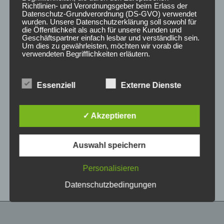
Richtlinien- und Verordnungsgeber beim Erlass der
Datenschutz-Grundverordnung (DS-GVO) verwendet
wurden. Unsere Datenschutzerklärung soll sowohl für
die Öffentlichkeit als auch für unsere Kunden und
Geschäftspartner einfach lesbar und verständlich sein.
Um dies zu gewährleisten, möchten wir vorab die
verwendeten Begrifflichkeiten erläutern.
Wir verwenden in dieser Datenschutzerklärung
Essenziell
Externe Dienste
unter anderem die folgenden Begriffe:
CONCAVER CVR1
CONCAVER CVR1
19×8,5 ET35 5×120
19×8,5 ET45 5×108
Brushed Titanium
Brushed Bronze
✓ Akzeptieren
450,00
€
450,00
€
*
*
a) personenbezogene Daten
Auswahl speichern
Bewertet
Bewertet
Personenbezogene Daten sind alle
mit
mit
Informationen, die sich auf eine identifizierte oder
0
0
von
von
identifizierbare natürliche Person (im Folgenden
Personalisieren
5
5
„betroffene Person") beziehen. Als identifizierbar
wird eine natürliche Person angesehen, die
Datenschutzbedingungen
direkt oder indirekt, insbesondere mittels
Zuordnung zu einer Kennung wie einem Namen,
zu einer Kennnummer, zu Standortdaten, zu
einer Online-Kennung oder zu einem oder
mehreren besonderen Merkmalen, die Ausdruck