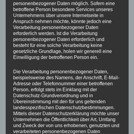
personenbezogener Daten möglich. Sofern eine
ET
40
betroffene Person besondere Services unseres
Unternehmens über unsere Internetseite in
Fertigung
Einteilig gegossen
Anspruch nehmen möchte, könnte jedoch eine
Verarbeitung personenbezogener Daten
Hersteller
JR WHEELS
erforderlich werden. Ist die Verarbeitung
personenbezogener Daten erforderlich und
Lochkreis
5×114.3
besteht für eine solche Verarbeitung keine
gesetzliche Grundlage, holen wir generell eine
Hinweis
Einwilligung der betroffenen Person ein.
Lochzahl
5
Die Verarbeitung personenbezogener Daten,
beispielsweise des Namens, der Anschrift, E-Mail-
Mittellochbohrung
72,6 mm
Adresse oder Telefonnummer einer betroffenen
Person, erfolgt stets im Einklang mit der
Nabenbohrung
72.6
Datenschutz-Grundverordnung und in
Übereinstimmung mit den für uns geltenden
PCD
114.3 mm
landesspezifischen Datenschutzbestimmungen.
Mittels dieser Datenschutzerklärung möchte unser
Traglast
690
Unternehmen die Öffentlichkeit über Art, Umfang
und Zweck der von uns erhobenen, genutzten und
verarbeiteten personenbezogenen Daten