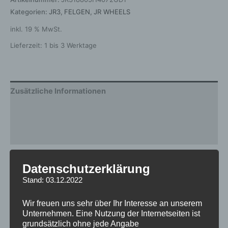
Kategorien:
JR3
,
FELGEN
,
JR WHEELS
inkl. 19 % MwSt.
Lieferzeit:
1 bis 3 Werktage
Zusätzliche Informationen
Produktsicherheit
Rezensionen (0)
Gewicht
10 kg
Datenschutzerklärung
Stand: 03.12.2022
Breite
8.0
Design
JR3
Wir freuen uns sehr über Ihr Interesse an unserem
Unternehmen. Eine Nutzung der Internetseiten ist
Durchmesser
18
grundsätzlich ohne jede Angabe