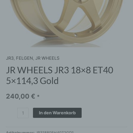
JR3
,
FELGEN
,
JR WHEELS
JR WHEELS JR3 18×8 ET40
5×114,3 Gold
240,00
€
*
In den Warenkorb
Artikelnummer:
JR318805H4072GD1