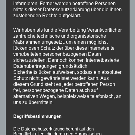
informieren. Ferner werden betroffene Personen
Ähnliche Produkte
mittels dieser Datenschutzerklärung über die ihnen
zustehenden Rechte aufgeklärt.
Wir haben als für die Verarbeitung Verantwortlicher
zahlreiche technische und organisatorische
Maßnahmen umgesetzt, um einen möglichst
lückenlosen Schutz der über diese Internetseite
verarbeiteten personenbezogenen Daten
sicherzustellen. Dennoch können Internetbasierte
Datenübertragungen grundsätzlich
Sicherheitslücken aufweisen, sodass ein absoluter
Schutz nicht gewährleistet werden kann. Aus
CONCAVER CVR1
CONCAVER CVR1
diesem Grund steht es jeder betroffenen Person
19×8,5 ET45 5×108
19×8 ET40 5×112
frei, personenbezogene Daten auch auf
Carbon Graphite
Carbon Graphite
alternativen Wegen, beispielsweise telefonisch, an
uns zu übermitteln.
450,00
€
425,00
€
*
*
Bewertet
Bewertet
Begriffsbestimmungen
mit
mit
0
0
von
von
Die Datenschutzerklärung beruht auf den
5
5
Begrifflichkeiten, die durch den Europäischen