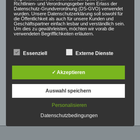
Richtlinien- und Verordnungsgeber beim Erlass der
Datenschutz-Grundverordnung (DS-GVO) verwendet
wurden. Unsere Datenschutzerklärung soll sowohl für
die Öffentlichkeit als auch für unsere Kunden und
Geschäftspartner einfach lesbar und verständlich sein.
Um dies zu gewährleisten, möchten wir vorab die
verwendeten Begrifflichkeiten erläutern.
Wir verwenden in dieser Datenschutzerklärung
Essenziell
Externe Dienste
unter anderem die folgenden Begriffe:
CONCAVER CVR1
CONCAVER CVR1
19×8 ET40 5×112
19×8,5 ET40 5×112
Platinum Black
Platinum Black
✓ Akzeptieren
425,00
€
450,00
€
*
*
a) personenbezogene Daten
Auswahl speichern
Bewertet
Bewertet
Personenbezogene Daten sind alle
mit
mit
Informationen, die sich auf eine identifizierte oder
0
0
von
von
identifizierbare natürliche Person (im Folgenden
Personalisieren
5
5
„betroffene Person") beziehen. Als identifizierbar
wird eine natürliche Person angesehen, die
Datenschutzbedingungen
direkt oder indirekt, insbesondere mittels
Zuordnung zu einer Kennung wie einem Namen,
zu einer Kennnummer, zu Standortdaten, zu
einer Online-Kennung oder zu einem oder
mehreren besonderen Merkmalen, die Ausdruck