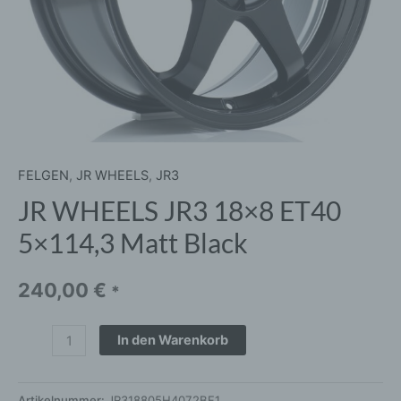
FELGEN
,
JR WHEELS
,
JR3
JR WHEELS JR3 18×8 ET40
5×114,3 Matt Black
240,00
€
*
In den Warenkorb
Artikelnummer:
JR318805H4072BF1