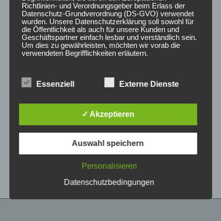
Richtlinien- und Verordnungsgeber beim Erlass der
Datenschutz-Grundverordnung (DS-GVO) verwendet
wurden. Unsere Datenschutzerklärung soll sowohl für
die Öffentlichkeit als auch für unsere Kunden und
Geschäftspartner einfach lesbar und verständlich sein.
Um dies zu gewährleisten, möchten wir vorab die
verwendeten Begrifflichkeiten erläutern.
Wir verwenden in dieser Datenschutzerklärung
Essenziell
Externe Dienste
unter anderem die folgenden Begriffe:
CONCAVER CVR1
CONCAVER CVR1
19×8,5 ET45 5×112
19×8 ET40 5×112
Platinum Black
Double Tinted Black
✓ Akzeptieren
450,00
€
425,00
€
*
*
a) personenbezogene Daten
Auswahl speichern
Bewertet
Bewertet
Personenbezogene Daten sind alle
mit
mit
Informationen, die sich auf eine identifizierte oder
0
0
von
von
identifizierbare natürliche Person (im Folgenden
Personalisieren
5
5
„betroffene Person") beziehen. Als identifizierbar
wird eine natürliche Person angesehen, die
Datenschutzbedingungen
direkt oder indirekt, insbesondere mittels
Zuordnung zu einer Kennung wie einem Namen,
zu einer Kennnummer, zu Standortdaten, zu
einer Online-Kennung oder zu einem oder
mehreren besonderen Merkmalen, die Ausdruck