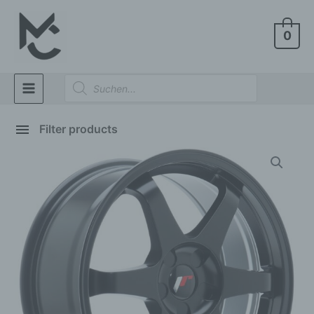
Zum
Main
Inhalt
0
Menu
springen
Products
search
Filter products
JR
Show only products on sale
In stock only
WHEELS
JR3
18x8
ET40
5x114,3
Matt
Black
Menge