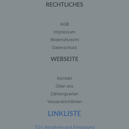
RECHTLICHES
der physischen, physiologischen, genetischen,
psychischen, wirtschaftlichen, kulturellen oder
sozialen Identität dieser natürlichen Person sind,
identifiziert werden kann.
AGB
Impressum
b) betroffene Person
Widerrufsrecht
Datenschutz
Betroffene Person ist jede identifizierte oder
identifizierbare natürliche Person, deren
personenbezogene Daten von dem für die
WEBSEITE
Verarbeitung Verantwortlichen verarbeitet
werden.
Kontakt
c) Verarbeitung
Über uns
Zahlungsarten
Verarbeitung ist jeder mit oder ohne Hilfe
automatisierter Verfahren ausgeführte Vorgang
Versandrichtlinien
oder jede solche Vorgangsreihe im
Zusammenhang mit personenbezogenen Daten
LINKLISTE
wie das Erheben, das Erfassen, die
Organisation, das Ordnen, die Speicherung, die
Anpassung oder Veränderung, das Auslesen,
das Abfragen, die Verwendung, die Offenlegung
TÜV Abnahme und Eintragung