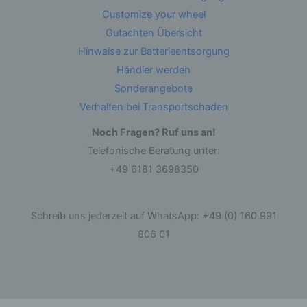
durch Übermittlung, Verbreitung oder eine
Customize your wheel
andere Form der Bereitstellung, den Abgleich
oder die Verknüpfung, die Einschränkung, das
Gutachten Übersicht
Löschen oder die Vernichtung.
Hinweise zur Batterieentsorgung
Händler werden
d) Einschränkung der Verarbeitung
Sonderangebote
Verhalten bei Transportschaden
Einschränkung der Verarbeitung ist die
Markierung gespeicherter personenbezogener
Daten mit dem Ziel, ihre künftige Verarbeitung
Noch Fragen? Ruf uns an!
einzuschränken.
Telefonische Beratung unter:
+49 6181 3698350
e) Profiling
Profiling ist jede Art der automatisierten
Schreib uns jederzeit auf WhatsApp: +49 (0) 160 991
Verarbeitung personenbezogener Daten, die
darin besteht, dass diese personenbezogenen
806 01
Daten verwendet werden, um bestimmte
persönliche Aspekte, die sich auf eine natürliche
Person beziehen, zu bewerten, insbesondere,
um Aspekte bezüglich Arbeitsleistung,
wirtschaftlicher Lage, Gesundheit, persönlicher
Vorlieben, Interessen, Zuverlässigkeit, Verhalten,
Aufenthaltsort oder Ortswechsel dieser