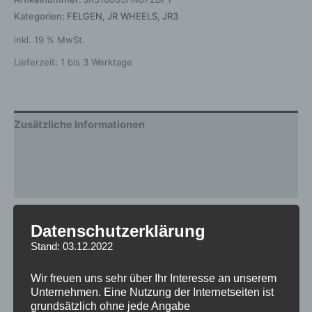
Kategorien:
FELGEN
,
JR WHEELS
,
JR3
inkl. 19 % MwSt.
Lieferzeit:
1 bis 3 Werktage
Zusätzliche Informationen
Produktsicherheit
Rezensionen (0)
Gewicht
10 kg
Datenschutzerklärung
Stand: 03.12.2022
Breite
8.0
Design
JR3
Wir freuen uns sehr über Ihr Interesse an unserem
Unternehmen. Eine Nutzung der Internetseiten ist
Durchmesser
18
grundsätzlich ohne jede Angabe