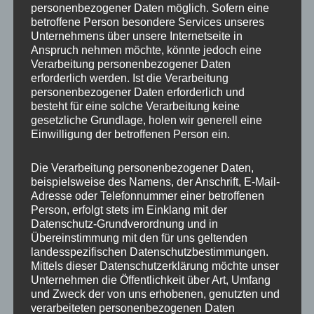
personenbezogener Daten möglich. Sofern eine
ET
40
betroffene Person besondere Services unseres
Unternehmens über unsere Internetseite in
Fertigung
Einteilig gegossen
Anspruch nehmen möchte, könnte jedoch eine
Verarbeitung personenbezogener Daten
Hersteller
JR WHEELS
erforderlich werden. Ist die Verarbeitung
personenbezogener Daten erforderlich und
Lochkreis
5×114.3
besteht für eine solche Verarbeitung keine
gesetzliche Grundlage, holen wir generell eine
Hinweis
Einwilligung der betroffenen Person ein.
Lochzahl
5
Die Verarbeitung personenbezogener Daten,
beispielsweise des Namens, der Anschrift, E-Mail-
Mittellochbohrung
72,6 mm
Adresse oder Telefonnummer einer betroffenen
Person, erfolgt stets im Einklang mit der
Nabenbohrung
72.6
Datenschutz-Grundverordnung und in
Übereinstimmung mit den für uns geltenden
PCD
114.3 mm
landesspezifischen Datenschutzbestimmungen.
Mittels dieser Datenschutzerklärung möchte unser
Traglast
690
Unternehmen die Öffentlichkeit über Art, Umfang
und Zweck der von uns erhobenen, genutzten und
verarbeiteten personenbezogenen Daten