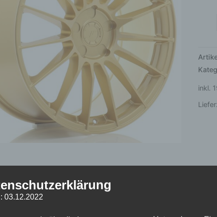
5x11
Gold
Men
Arti
Kateg
inkl.
Liefer
enschutzerklärung
he Informationen
Produktsicherheit
Rezensionen (0)
: 03.12.2022
t
12,5 kg