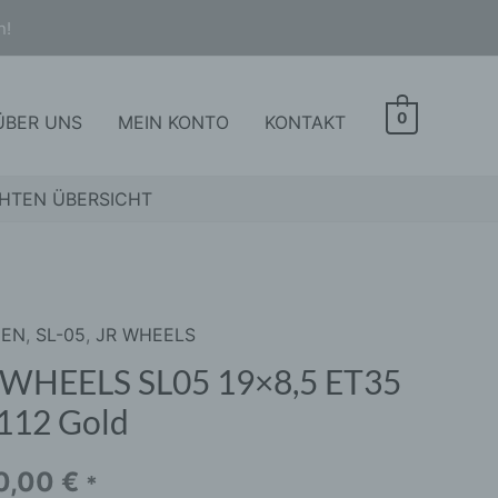
n!
0
ÜBER UNS
MEIN KONTO
KONTAKT
HTEN ÜBERSICHT
GEN
,
SL-05
,
JR WHEELS
ELS
 WHEELS SL05 19×8,5 ET35
112 Gold
,5
5
0,00
€
*