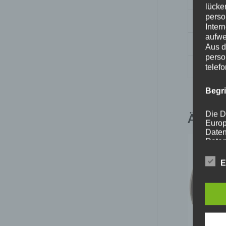
lücke
perso
Nabenb
Inter
aufwe
PCD
Aus d
perso
Traglas
telef
Begr
Die D
Ähnlic
Europ
Daten
Daten
Kunde
dies 
E
Begrif
Wir v
folge