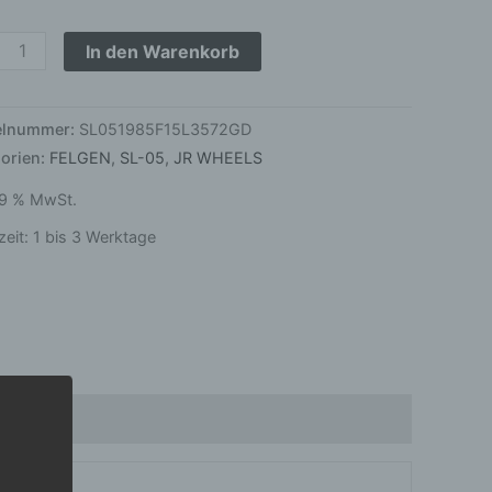
2
In den Warenkorb
ge
kelnummer:
SL051985F15L3572GD
orien:
FELGEN
,
SL-05
,
JR WHEELS
 19 % MwSt.
zeit:
1 bis 3 Werktage