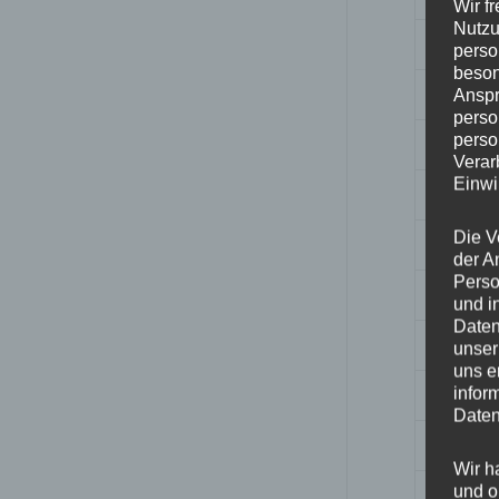
Wir f
Nutzu
Breite
perso
beson
Design
Anspr
perso
perso
Durchm
Verar
Einwi
ET
Die V
Fertigu
der A
Perso
Herstell
und i
Daten
Lochkre
unser
uns e
Hinwei
infor
Daten
Lochza
Wir h
und o
Mittell