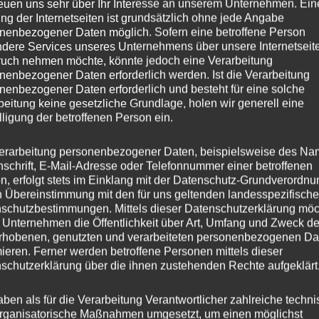
reuen uns sehr über Ihr Interesse an unserem Unternehmen. Ein
ng der Internetseiten ist grundsätzlich ohne jede Angabe
8.5
nenbezogener Daten möglich. Sofern eine betroffene Person
dere Services unseres Unternehmens über unsere Internetseite
SL-05
uch nehmen möchte, könnte jedoch eine Verarbeitung
nenbezogener Daten erforderlich werden. Ist die Verarbeitung
nenbezogener Daten erforderlich und besteht für eine solche
esser
19
beitung keine gesetzliche Grundlage, holen wir generell eine
lligung der betroffenen Person ein.
35
erarbeitung personenbezogener Daten, beispielsweise des Na
ng
Flow Forming
nschrift, E-Mail-Adresse oder Telefonnummer einer betroffenen
n, erfolgt stets im Einklang mit der Datenschutz-Grundverordnu
er
JR WHEELS
n Übereinstimmung mit den für uns geltenden landesspezifisch
schutzbestimmungen. Mittels dieser Datenschutzerklärung mö
is
5×112
 Unternehmen die Öffentlichkeit über Art, Umfang und Zweck de
rhobenen, genutzten und verarbeiteten personenbezogenen Da
s
mieren. Ferner werden betroffene Personen mittels dieser
schutzerklärung über die ihnen zustehenden Rechte aufgeklärt
hl
5
aben als für die Verarbeitung Verantwortlicher zahlreiche techn
rganisatorische Maßnahmen umgesetzt, um einen möglichst
ochbohrung
72,6 mm