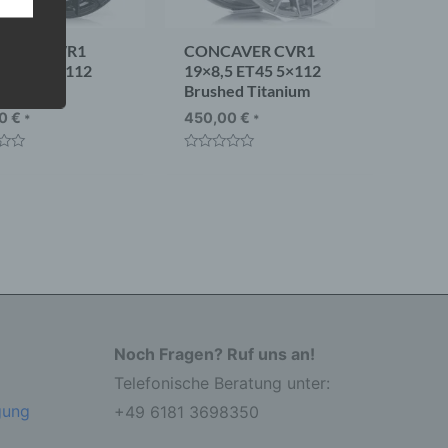
AVER CVR1
CONCAVER CVR1
5 ET35 5×112
19×8,5 ET45 5×112
um Black
Brushed Titanium
 eine
nden
00
€
450,00
€
*
*
ondere
t
Bewertet
er
mit
r zu
0
er
von
5
Noch Fragen? Ruf uns an!
Telefonische Beratung unter:
r die
gung
+49 6181 3698350