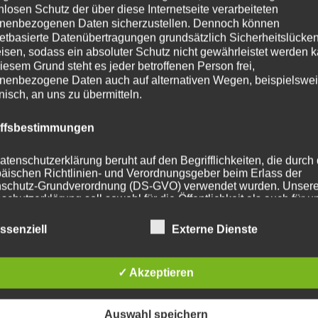
nlosen Schutz der über diese Internetseite verarbeiteten
nenbezogenen Daten sicherzustellen. Dennoch können
ohrung
72.6
netbasierte Datenübertragungen grundsätzlich Sicherheitslücke
isen, sodass ein absoluter Schutz nicht gewährleistet werden k
112 mm
iesem Grund steht es jeder betroffenen Person frei,
nenbezogene Daten auch auf alternativen Wegen, beispielswe
t
650
onisch, an uns zu übermitteln.
iffsbestimmungen
atenschutzerklärung beruht auf den Begrifflichkeiten, die durch
he Produkte
äischen Richtlinien- und Verordnungsgeber beim Erlass der
schutz-Grundverordnung (DS-GVO) verwendet wurden. Unser
schutzerklärung soll sowohl für die Öffentlichkeit als auch für u
n und Geschäftspartner einfach lesbar und verständlich sein.
zu gewährleisten, möchten wir vorab die verwendeten
ssenziell
Externe Dienste
flichkeiten erläutern.
erwenden in dieser Datenschutzerklärung unter anderem die
✓ Akzeptieren
nden Begriffe:
Auswahl speichern