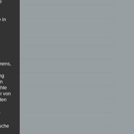
e
 in
mens,
ng
en
chte
r von
ten
.
ische