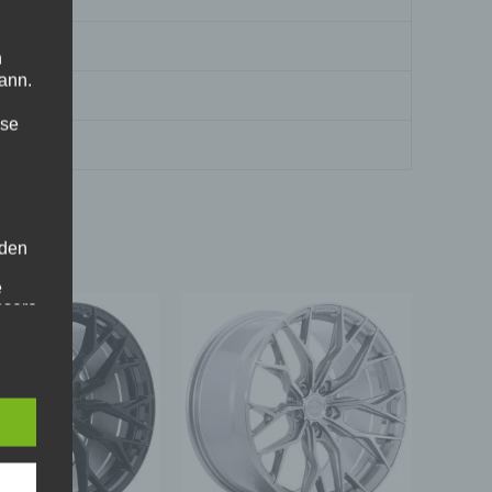
n
ann.
ise
 den
e
nsere
 Um