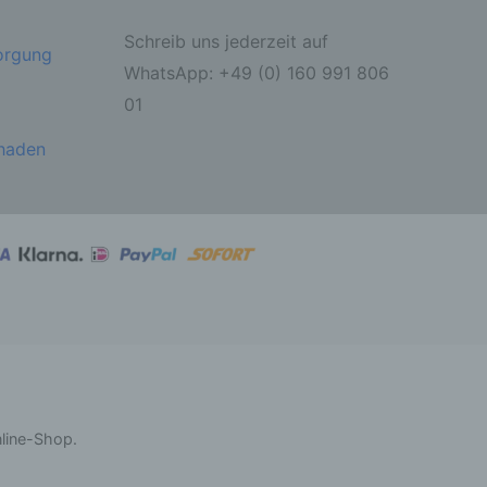
Schreib uns jederzeit auf
sorgung
ahren
WhatsApp: +49 (0) 160 991 806
01
ben,
 die
ie
chaden
 oder
ter
itung
nline-Shop.