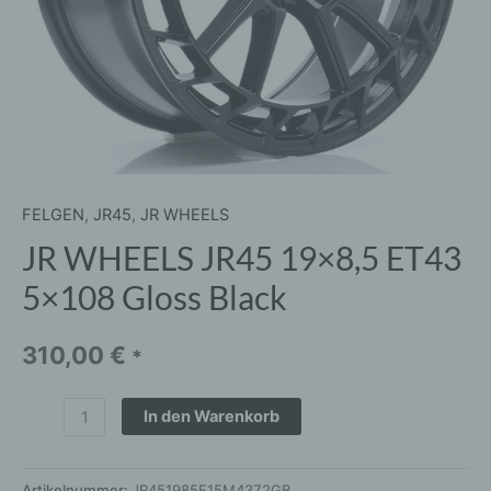
FELGEN
,
JR45
,
JR WHEELS
JR WHEELS JR45 19×8,5 ET43
5×108 Gloss Black
310,00
€
*
In den Warenkorb
Artikelnummer:
JR451985F15M4372GB