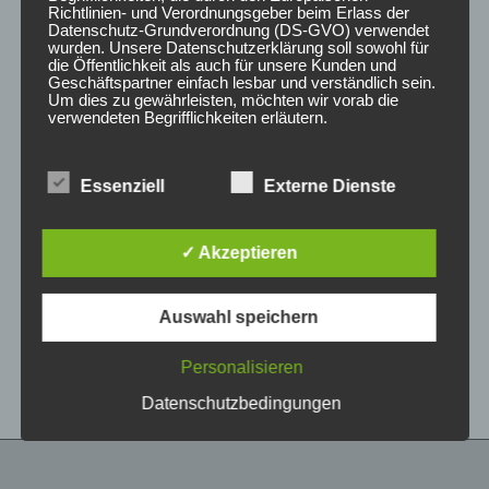
Richtlinien- und Verordnungsgeber beim Erlass der
Datenschutz-Grundverordnung (DS-GVO) verwendet
wurden. Unsere Datenschutzerklärung soll sowohl für
die Öffentlichkeit als auch für unsere Kunden und
Geschäftspartner einfach lesbar und verständlich sein.
Um dies zu gewährleisten, möchten wir vorab die
verwendeten Begrifflichkeiten erläutern.
Wir verwenden in dieser Datenschutzerklärung
Essenziell
Externe Dienste
unter anderem die folgenden Begriffe:
CONCAVER CVR1
CONCAVER CVR1
19×8,5 ET35 5×112
19×8,5 ET35 5×120
Carbon Graphite
Brushed Bronze
✓ Akzeptieren
450,00
€
450,00
€
*
*
a) personenbezogene Daten
Auswahl speichern
Bewertet
Bewertet
Personenbezogene Daten sind alle
mit
mit
Informationen, die sich auf eine identifizierte oder
0
0
von
von
identifizierbare natürliche Person (im Folgenden
Personalisieren
5
5
„betroffene Person") beziehen. Als identifizierbar
wird eine natürliche Person angesehen, die
Datenschutzbedingungen
direkt oder indirekt, insbesondere mittels
Zuordnung zu einer Kennung wie einem Namen,
zu einer Kennnummer, zu Standortdaten, zu
einer Online-Kennung oder zu einem oder
mehreren besonderen Merkmalen, die Ausdruck