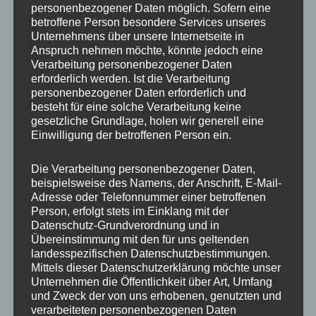
personenbezogener Daten möglich. Sofern eine
ET
43
betroffene Person besondere Services unseres
Unternehmens über unsere Internetseite in
Fertigung
Einteilig gegossen
Anspruch nehmen möchte, könnte jedoch eine
Verarbeitung personenbezogener Daten
Hersteller
JR WHEELS
erforderlich werden. Ist die Verarbeitung
personenbezogener Daten erforderlich und
Lochkreis
5×108
besteht für eine solche Verarbeitung keine
gesetzliche Grundlage, holen wir generell eine
Hinweis
Einwilligung der betroffenen Person ein.
Lochzahl
5
Die Verarbeitung personenbezogener Daten,
beispielsweise des Namens, der Anschrift, E-Mail-
Mittellochbohrung
72,6 mm
Adresse oder Telefonnummer einer betroffenen
Person, erfolgt stets im Einklang mit der
Nabenbohrung
72.6
Datenschutz-Grundverordnung und in
Übereinstimmung mit den für uns geltenden
PCD
108 mm
landesspezifischen Datenschutzbestimmungen.
Mittels dieser Datenschutzerklärung möchte unser
Traglast
815
Unternehmen die Öffentlichkeit über Art, Umfang
und Zweck der von uns erhobenen, genutzten und
verarbeiteten personenbezogenen Daten