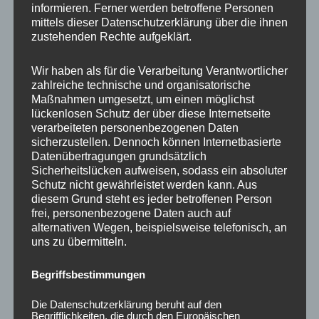
informieren. Ferner werden betroffene Personen
Ähnliche Produkte
mittels dieser Datenschutzerklärung über die ihnen
zustehenden Rechte aufgeklärt.
Wir haben als für die Verarbeitung Verantwortlicher
zahlreiche technische und organisatorische
Maßnahmen umgesetzt, um einen möglichst
lückenlosen Schutz der über diese Internetseite
verarbeiteten personenbezogenen Daten
sicherzustellen. Dennoch können Internetbasierte
Datenübertragungen grundsätzlich
Sicherheitslücken aufweisen, sodass ein absoluter
Schutz nicht gewährleistet werden kann. Aus
CONCAVER CVR1
CONCAVER CVR1
diesem Grund steht es jeder betroffenen Person
19×8,5 ET45 5×112
19×8 ET40 5×112
frei, personenbezogene Daten auch auf
Brushed Titanium
Carbon Graphite
alternativen Wegen, beispielsweise telefonisch, an
uns zu übermitteln.
450,00
€
425,00
€
*
*
Bewertet
Bewertet
Begriffsbestimmungen
mit
mit
0
0
von
von
Die Datenschutzerklärung beruht auf den
5
5
Begrifflichkeiten, die durch den Europäischen