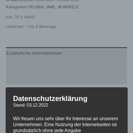
Kategorien:
FELGEN
,
JR45
,
JR WHEELS
inkl. 19 % MwSt.
Lieferzeit:
1 bis 3 Werktage
Zusätzliche Informationen
Produktsicherheit
Rezensionen (0)
Gewicht
12,5 kg
Datenschutzerklärung
Stand: 03.12.2022
Breite
8.5
Design
JR45
Wir freuen uns sehr über Ihr Interesse an unserem
Unternehmen. Eine Nutzung der Internetseiten ist
Durchmesser
19
grundsätzlich ohne jede Angabe