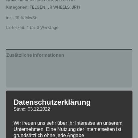
Kategorien:
FELGEN
,
JR WHEELS
,
JR11
inkl. 19 % MwSt.
Lieferzeit:
1 bis 3 Werktage
Zusätzliche Informationen
Produktsicherheit
Rezensionen (0)
Gewicht
12,5 kg
Datenschutzerklärung
Stand: 03.12.2022
Breite
10
Design
JR11
Wir freuen uns sehr über Ihr Interesse an unserem
Unternehmen. Eine Nutzung der Internetseiten ist
Durchmesser
20
grundsätzlich ohne jede Angabe