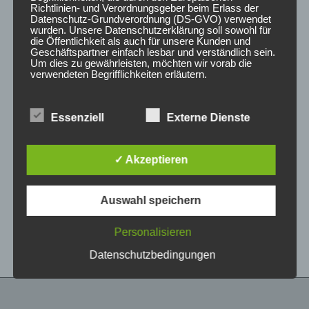
Richtlinien- und Verordnungsgeber beim Erlass der
Datenschutz-Grundverordnung (DS-GVO) verwendet
wurden. Unsere Datenschutzerklärung soll sowohl für
die Öffentlichkeit als auch für unsere Kunden und
Geschäftspartner einfach lesbar und verständlich sein.
Um dies zu gewährleisten, möchten wir vorab die
verwendeten Begrifflichkeiten erläutern.
Wir verwenden in dieser Datenschutzerklärung
Essenziell
Externe Dienste
unter anderem die folgenden Begriffe:
CONCAVER CVR1
CONCAVER CVR1
19×8,5 ET35 5×120
19×8 ET40 5×112
Carbon Graphite
Carbon Graphite
✓ Akzeptieren
450,00
€
425,00
€
*
*
a) personenbezogene Daten
Auswahl speichern
Bewertet
Bewertet
Personenbezogene Daten sind alle
mit
mit
Informationen, die sich auf eine identifizierte oder
0
0
von
von
identifizierbare natürliche Person (im Folgenden
Personalisieren
5
5
„betroffene Person") beziehen. Als identifizierbar
wird eine natürliche Person angesehen, die
Datenschutzbedingungen
direkt oder indirekt, insbesondere mittels
Zuordnung zu einer Kennung wie einem Namen,
zu einer Kennnummer, zu Standortdaten, zu
einer Online-Kennung oder zu einem oder
mehreren besonderen Merkmalen, die Ausdruck