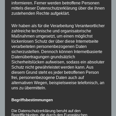
informieren. Ferner werden betroffene Personen
Ähnliche Produkte
mittels dieser Datenschutzerklärung über die ihnen
zustehenden Rechte aufgeklärt.
Wir haben als für die Verarbeitung Verantwortlicher
zahlreiche technische und organisatorische
Maßnahmen umgesetzt, um einen möglichst
lückenlosen Schutz der über diese Internetseite
verarbeiteten personenbezogenen Daten
sicherzustellen. Dennoch können Internetbasierte
Datenübertragungen grundsätzlich
Sicherheitslücken aufweisen, sodass ein absoluter
Schutz nicht gewährleistet werden kann. Aus
CONCAVER CVR1
CONCAVER CVR1
diesem Grund steht es jeder betroffenen Person
19×8,5 ET40 5×112
19×8,5 ET35 5×120
frei, personenbezogene Daten auch auf
Brushed Bronze
Brushed Bronze
alternativen Wegen, beispielsweise telefonisch, an
uns zu übermitteln.
450,00
€
450,00
€
*
*
Bewertet
Bewertet
Begriffsbestimmungen
mit
mit
0
0
von
von
Die Datenschutzerklärung beruht auf den
5
5
Begrifflichkeiten, die durch den Europäischen