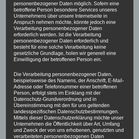
personenbezogener Daten möglich. Sofern eine
ET
30
betroffene Person besondere Services unseres
Unternehmens über unsere Internetseite in
Fertigung
Einteilig gegossen
Anspruch nehmen möchte, könnte jedoch eine
Verarbeitung personenbezogener Daten
Hersteller
JR WHEELS
erforderlich werden. Ist die Verarbeitung
personenbezogener Daten erforderlich und
Lochkreis
5×112
besteht für eine solche Verarbeitung keine
gesetzliche Grundlage, holen wir generell eine
Hinweis
Einwilligung der betroffenen Person ein.
Lochzahl
5
Die Verarbeitung personenbezogener Daten,
beispielsweise des Namens, der Anschrift, E-Mail-
Mittellochbohrung
72,6 mm
Adresse oder Telefonnummer einer betroffenen
Person, erfolgt stets im Einklang mit der
Nabenbohrung
72.6
Datenschutz-Grundverordnung und in
Übereinstimmung mit den für uns geltenden
PCD
112 mm
landesspezifischen Datenschutzbestimmungen.
Mittels dieser Datenschutzerklärung möchte unser
Traglast
815
Unternehmen die Öffentlichkeit über Art, Umfang
und Zweck der von uns erhobenen, genutzten und
verarbeiteten personenbezogenen Daten