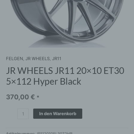
FELGEN
,
JR WHEELS
,
JR11
JR WHEELS JR11 20×10 ET30
5×112 Hyper Black
370,00
€
*
In den Warenkorb
Artikelnummer:
JR1120105L3072HB