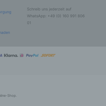
Schreib uns jederzeit auf
sorgung
ahren
WhatsApp: +49 (0) 160 991 806
01
ben,
 die
ie
chaden
 oder
ter
itung
nline-Shop.