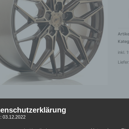
5x11
Plat
Bron
Men
Arti
Kateg
inkl.
Liefer
enschutzerklärung
he Informationen
Produktsicherheit
Rezensionen (0)
: 03.12.2022
t
12,5 kg