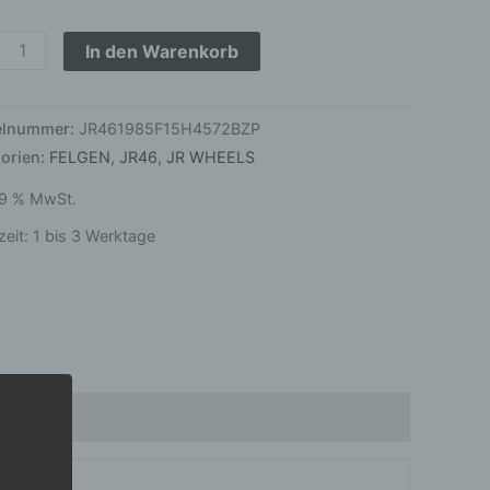
4,3
inum
In den Warenkorb
ze
ge
kelnummer:
JR461985F15H4572BZP
orien:
FELGEN
,
JR46
,
JR WHEELS
 19 % MwSt.
zeit:
1 bis 3 Werktage