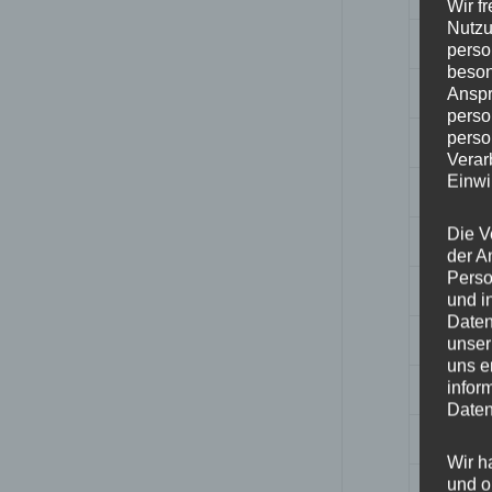
Wir f
Nutzu
Breite
perso
beson
Design
Anspr
perso
perso
Durchm
Verar
Einwi
ET
Die V
Fertigu
der A
Perso
Herstell
und i
Daten
Lochkre
unser
uns e
Hinwei
infor
Daten
Lochza
Wir h
und o
Mittell