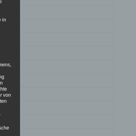
e
 in
mens,
ng
en
chte
r von
ten
.
ische