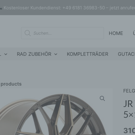
Kostenloser Kundendienst: +49 6181 36983-50 – jetzt anrufe
Products
HOME
search
L
RAD ZUBEHÖR
KOMPLETTRÄDER
GUTAC
r products
FEL
JR
nly products on sale
In stock only
WHE
JR
JR46
5×
19x8
ET45
31