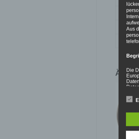
lücke
perso
Nabenb
Inter
aufwe
PCD
Aus d
perso
Traglas
telef
Begr
Die D
Ähnlic
Europ
Daten
Daten
Kunde
dies 
E
Begrif
Wir v
folge