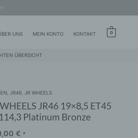
n!
0
ÜBER UNS
MEIN KONTO
KONTAKT
HTEN ÜBERSICHT
GEN
,
JR46
,
JR WHEELS
ELS
 WHEELS JR46 19×8,5 ET45
114,3 Platinum Bronze
,5
0,00
€
*