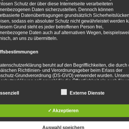
nlosen Schutz der über diese Internetseite verarbeiteten
nenbezogenen Daten sicherzustellen. Dennoch können
ohrung
72.6
netbasierte Datenübertragungen grundsätzlich Sicherheitslücke
isen, sodass ein absoluter Schutz nicht gewährleistet werden k
114.3 mm
iesem Grund steht es jeder betroffenen Person frei,
nenbezogene Daten auch auf alternativen Wegen, beispielswe
t
735
onisch, an uns zu übermitteln.
iffsbestimmungen
atenschutzerklärung beruht auf den Begrifflichkeiten, die durch
he Produkte
äischen Richtlinien- und Verordnungsgeber beim Erlass der
schutz-Grundverordnung (DS-GVO) verwendet wurden. Unser
schutzerklärung soll sowohl für die Öffentlichkeit als auch für u
n und Geschäftspartner einfach lesbar und verständlich sein.
zu gewährleisten, möchten wir vorab die verwendeten
ssenziell
Externe Dienste
flichkeiten erläutern.
erwenden in dieser Datenschutzerklärung unter anderem die
✓ Akzeptieren
nden Begriffe:
Auswahl speichern