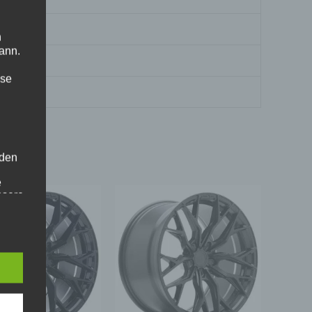
n
ann.
ise
 den
e
nsere
 Um