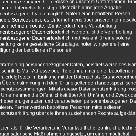
reuen uns sehr über Ihr Interesse an unserem Unternehmen. Ein
ng der Internetseiten ist grundsätzlich ohne jede Angabe
8.5
nenbezogener Daten möglich. Sofern eine betroffene Person
dere Services unseres Unternehmens über unsere Internetseite
JR46
uch nehmen möchte, könnte jedoch eine Verarbeitung
nenbezogener Daten erforderlich werden. Ist die Verarbeitung
nenbezogener Daten erforderlich und besteht für eine solche
esser
19
beitung keine gesetzliche Grundlage, holen wir generell eine
lligung der betroffenen Person ein.
45
erarbeitung personenbezogener Daten, beispielsweise des Na
ng
Einteilig gegossen
nschrift, E-Mail-Adresse oder Telefonnummer einer betroffenen
n, erfolgt stets im Einklang mit der Datenschutz-Grundverordnu
er
JR WHEELS
n Übereinstimmung mit den für uns geltenden landesspezifisch
schutzbestimmungen. Mittels dieser Datenschutzerklärung mö
is
5×114.3
 Unternehmen die Öffentlichkeit über Art, Umfang und Zweck de
rhobenen, genutzten und verarbeiteten personenbezogenen Da
s
mieren. Ferner werden betroffene Personen mittels dieser
schutzerklärung über die ihnen zustehenden Rechte aufgeklärt
hl
5
aben als für die Verarbeitung Verantwortlicher zahlreiche techn
rganisatorische Maßnahmen umgesetzt, um einen möglichst
ochbohrung
72,6 mm