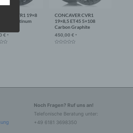
AVER CVR1 19×8
CONCAVER CVR1
5×112 Platinum
19×8,5 ET45 5×108
Carbon Graphite
 eine
nden
00
€
450,00
€
*
*
ondere
t
Bewertet
er
mit
r zu
0
er
von
5
Noch Fragen? Ruf uns an!
Telefonische Beratung unter:
r die
gung
+49 6181 3698350