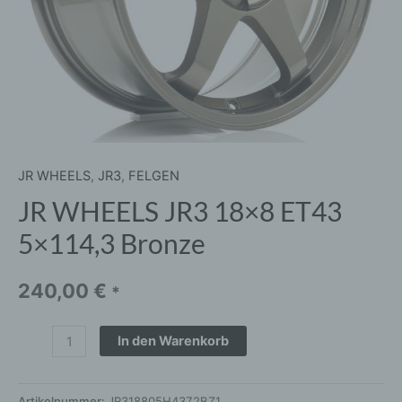
JR WHEELS
,
JR3
,
FELGEN
JR WHEELS JR3 18×8 ET43
5×114,3 Bronze
240,00
€
*
In den Warenkorb
Artikelnummer:
JR318805H4372BZ1