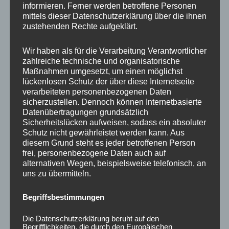
informieren. Ferner werden betroffene Personen
Ähnliche Produkte
mittels dieser Datenschutzerklärung über die ihnen
zustehenden Rechte aufgeklärt.
Wir haben als für die Verarbeitung Verantwortlicher
zahlreiche technische und organisatorische
Maßnahmen umgesetzt, um einen möglichst
lückenlosen Schutz der über diese Internetseite
verarbeiteten personenbezogenen Daten
sicherzustellen. Dennoch können Internetbasierte
Datenübertragungen grundsätzlich
Sicherheitslücken aufweisen, sodass ein absoluter
Schutz nicht gewährleistet werden kann. Aus
CONCAVER CVR1
CONCAVER CVR1
diesem Grund steht es jeder betroffenen Person
19×8,5 ET40 5×112
19×8,5 ET45 5×112
frei, personenbezogene Daten auch auf
Carbon Graphite
Candy Red
alternativen Wegen, beispielsweise telefonisch, an
uns zu übermitteln.
450,00
€
450,00
€
*
*
Bewertet
Bewertet
Begriffsbestimmungen
mit
mit
0
0
von
von
Die Datenschutzerklärung beruht auf den
5
5
Begrifflichkeiten, die durch den Europäischen