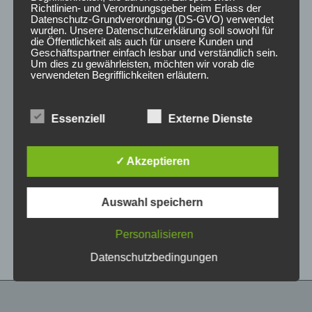
Richtlinien- und Verordnungsgeber beim Erlass der
Datenschutz-Grundverordnung (DS-GVO) verwendet
wurden. Unsere Datenschutzerklärung soll sowohl für
die Öffentlichkeit als auch für unsere Kunden und
Geschäftspartner einfach lesbar und verständlich sein.
Um dies zu gewährleisten, möchten wir vorab die
verwendeten Begrifflichkeiten erläutern.
Wir verwenden in dieser Datenschutzerklärung
Essenziell
Externe Dienste
unter anderem die folgenden Begriffe:
CONCAVER CVR1
CONCAVER CVR1
19×8 ET40 5×112
19×8 ET40 5×112
Platinum Black
Brushed Titanium
✓ Akzeptieren
425,00
€
425,00
€
*
*
a) personenbezogene Daten
Auswahl speichern
Bewertet
Bewertet
Personenbezogene Daten sind alle
mit
mit
Informationen, die sich auf eine identifizierte oder
0
0
von
von
identifizierbare natürliche Person (im Folgenden
Personalisieren
5
5
„betroffene Person") beziehen. Als identifizierbar
wird eine natürliche Person angesehen, die
Datenschutzbedingungen
direkt oder indirekt, insbesondere mittels
Zuordnung zu einer Kennung wie einem Namen,
zu einer Kennnummer, zu Standortdaten, zu
einer Online-Kennung oder zu einem oder
mehreren besonderen Merkmalen, die Ausdruck