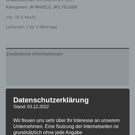
Kategorien:
JR WHEELS
,
JR3
,
FELGEN
inkl. 19 % MwSt.
Lieferzeit:
1 bis 3 Werktage
Zusätzliche Informationen
Produktsicherheit
Rezensionen (0)
Gewicht
10 kg
Datenschutzerklärung
Stand: 03.12.2022
Breite
8.0
Design
JR3
Wir freuen uns sehr über Ihr Interesse an unserem
Unternehmen. Eine Nutzung der Internetseiten ist
Durchmesser
18
grundsätzlich ohne jede Angabe