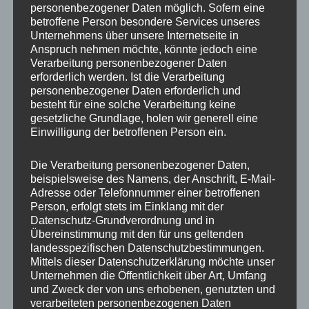
personenbezogener Daten möglich. Sofern eine
ET
43
betroffene Person besondere Services unseres
Unternehmens über unsere Internetseite in
Fertigung
Einteilig gegossen
Anspruch nehmen möchte, könnte jedoch eine
Verarbeitung personenbezogener Daten
Hersteller
JR WHEELS
erforderlich werden. Ist die Verarbeitung
personenbezogener Daten erforderlich und
Lochkreis
5×114.3
besteht für eine solche Verarbeitung keine
gesetzliche Grundlage, holen wir generell eine
Hinweis
Einwilligung der betroffenen Person ein.
Lochzahl
5
Die Verarbeitung personenbezogener Daten,
beispielsweise des Namens, der Anschrift, E-Mail-
Mittellochbohrung
72,6 mm
Adresse oder Telefonnummer einer betroffenen
Person, erfolgt stets im Einklang mit der
Nabenbohrung
72.6
Datenschutz-Grundverordnung und in
Übereinstimmung mit den für uns geltenden
PCD
114.3 mm
landesspezifischen Datenschutzbestimmungen.
Mittels dieser Datenschutzerklärung möchte unser
Traglast
690
Unternehmen die Öffentlichkeit über Art, Umfang
und Zweck der von uns erhobenen, genutzten und
verarbeiteten personenbezogenen Daten