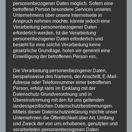
personenbezogener Daten möglich. Sofern eine
ET
43
betroffene Person besondere Services unseres
Unternehmens über unsere Internetseite in
Fertigung
Einteilig gegossen
Anspruch nehmen möchte, könnte jedoch eine
Verarbeitung personenbezogener Daten
Hersteller
JR WHEELS
erforderlich werden. Ist die Verarbeitung
personenbezogener Daten erforderlich und
Lochkreis
5×114.3
besteht für eine solche Verarbeitung keine
gesetzliche Grundlage, holen wir generell eine
Hinweis
Einwilligung der betroffenen Person ein.
Lochzahl
5
Die Verarbeitung personenbezogener Daten,
beispielsweise des Namens, der Anschrift, E-Mail-
Mittellochbohrung
72,6 mm
Adresse oder Telefonnummer einer betroffenen
Person, erfolgt stets im Einklang mit der
Nabenbohrung
72.6
Datenschutz-Grundverordnung und in
Übereinstimmung mit den für uns geltenden
PCD
114.3 mm
landesspezifischen Datenschutzbestimmungen.
Mittels dieser Datenschutzerklärung möchte unser
Traglast
690
Unternehmen die Öffentlichkeit über Art, Umfang
und Zweck der von uns erhobenen, genutzten und
verarbeiteten personenbezogenen Daten