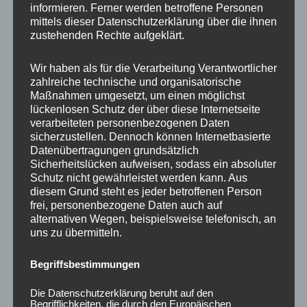
informieren. Ferner werden betroffene Personen
Ähnliche Produkte
mittels dieser Datenschutzerklärung über die ihnen
zustehenden Rechte aufgeklärt.
Wir haben als für die Verarbeitung Verantwortlicher
zahlreiche technische und organisatorische
Maßnahmen umgesetzt, um einen möglichst
lückenlosen Schutz der über diese Internetseite
verarbeiteten personenbezogenen Daten
sicherzustellen. Dennoch können Internetbasierte
Datenübertragungen grundsätzlich
Sicherheitslücken aufweisen, sodass ein absoluter
Schutz nicht gewährleistet werden kann. Aus
CONCAVER CVR1
CONCAVER CVR1
diesem Grund steht es jeder betroffenen Person
19×8,5 ET35 5×112
19×8 ET40 5×112
frei, personenbezogene Daten auch auf
Double Tinted Black
Platinum Black
alternativen Wegen, beispielsweise telefonisch, an
uns zu übermitteln.
450,00
€
425,00
€
*
*
Bewertet
Bewertet
Begriffsbestimmungen
mit
mit
0
0
von
von
Die Datenschutzerklärung beruht auf den
5
5
Begrifflichkeiten, die durch den Europäischen