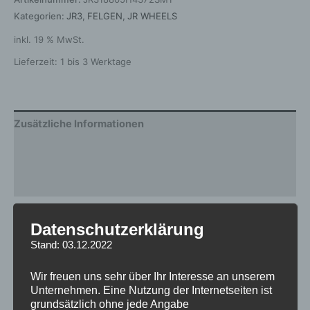
Kategorien:
JR3
,
FELGEN
,
JR WHEELS
inkl. 19 % MwSt.
Lieferzeit:
1 bis 3 Werktage
Zusätzliche Informationen
Produktsicherheit
Rezensionen (0)
Gewicht
10 kg
Datenschutzerklärung
Stand: 03.12.2022
Breite
8.0
Design
JR3
Wir freuen uns sehr über Ihr Interesse an unserem
Unternehmen. Eine Nutzung der Internetseiten ist
Durchmesser
18
grundsätzlich ohne jede Angabe