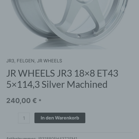
JR3
,
FELGEN
,
JR WHEELS
JR WHEELS JR3 18×8 ET43
5×114,3 Silver Machined
240,00
€
*
In den Warenkorb
Artikelnummer:
JR318805H4372SM1