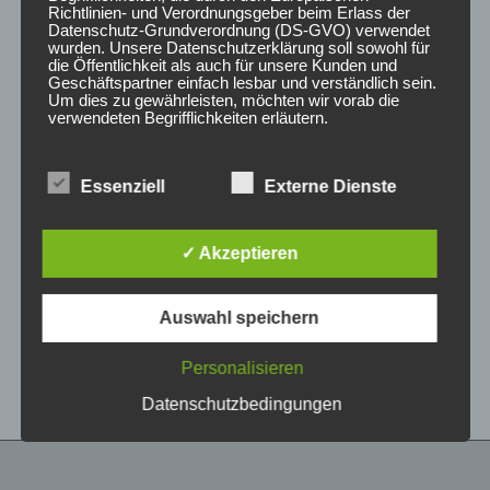
Richtlinien- und Verordnungsgeber beim Erlass der
Datenschutz-Grundverordnung (DS-GVO) verwendet
wurden. Unsere Datenschutzerklärung soll sowohl für
die Öffentlichkeit als auch für unsere Kunden und
Geschäftspartner einfach lesbar und verständlich sein.
Um dies zu gewährleisten, möchten wir vorab die
verwendeten Begrifflichkeiten erläutern.
Wir verwenden in dieser Datenschutzerklärung
Essenziell
Externe Dienste
unter anderem die folgenden Begriffe:
CONCAVER CVR1
CONCAVER CVR1
19×8,5 ET40 5×112
19×8 ET40 5×112
Platinum Black
Double Tinted Black
✓ Akzeptieren
450,00
€
425,00
€
*
*
a) personenbezogene Daten
Auswahl speichern
Bewertet
Bewertet
Personenbezogene Daten sind alle
mit
mit
Informationen, die sich auf eine identifizierte oder
0
0
von
von
identifizierbare natürliche Person (im Folgenden
Personalisieren
5
5
„betroffene Person") beziehen. Als identifizierbar
wird eine natürliche Person angesehen, die
Datenschutzbedingungen
direkt oder indirekt, insbesondere mittels
Zuordnung zu einer Kennung wie einem Namen,
zu einer Kennnummer, zu Standortdaten, zu
einer Online-Kennung oder zu einem oder
mehreren besonderen Merkmalen, die Ausdruck