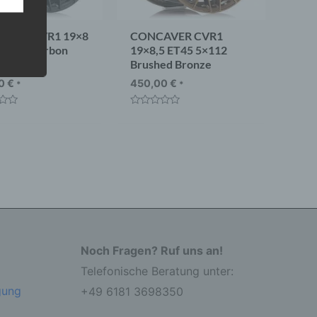
AVER CVR1 19×8
CONCAVER CVR1
5×112 Carbon
19×8,5 ET45 5×112
ite
Brushed Bronze
 eine
nden
00
€
450,00
€
*
*
ondere
t
Bewertet
er
mit
r zu
0
er
von
5
Noch Fragen? Ruf uns an!
Telefonische Beratung unter:
r die
gung
+49 6181 3698350