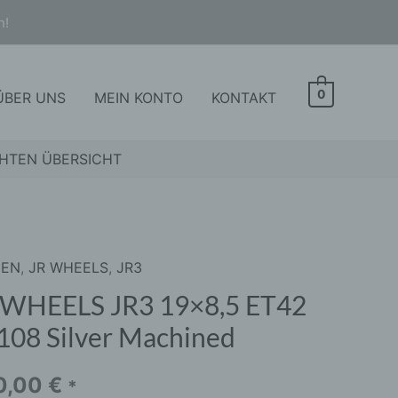
n!
0
ÜBER UNS
MEIN KONTO
KONTAKT
HTEN ÜBERSICHT
GEN
,
JR WHEELS
,
JR3
ELS
 WHEELS JR3 19×8,5 ET42
108 Silver Machined
,5
0,00
€
*