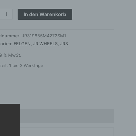
8
r
In den Warenkorb
ined
ge
kelnummer:
JR319855M4272SM1
orien:
FELGEN
,
JR WHEELS
,
JR3
 19 % MwSt.
zeit:
1 bis 3 Werktage