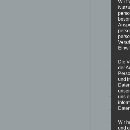
Wir f
Nutzu
Breite
perso
beson
Design
Anspr
perso
perso
Durchm
Verar
Einwi
ET
Die V
Fertigu
der A
Perso
Herstell
und i
Daten
Lochkre
unser
uns e
Hinwei
infor
Daten
Lochza
Wir h
und o
Mittell