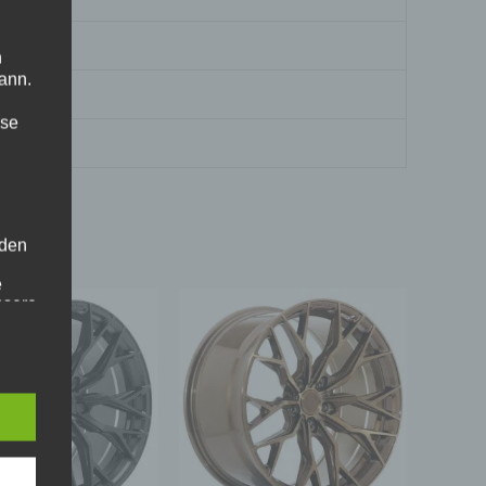
n
ann.
ise
 den
e
nsere
 Um