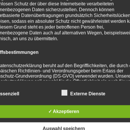
nlosen Schutz der über diese Internetseite verarbeiteten
nenbezogenen Daten sicherzustellen. Dennoch können
ohrung
72.6
netbasierte Datenübertragungen grundsätzlich Sicherheitslücke
isen, sodass ein absoluter Schutz nicht gewährleistet werden k
108 mm
iesem Grund steht es jeder betroffenen Person frei,
nenbezogene Daten auch auf alternativen Wegen, beispielswe
t
720
onisch, an uns zu übermitteln.
iffsbestimmungen
atenschutzerklärung beruht auf den Begrifflichkeiten, die durch
he Produkte
äischen Richtlinien- und Verordnungsgeber beim Erlass der
schutz-Grundverordnung (DS-GVO) verwendet wurden. Unser
schutzerklärung soll sowohl für die Öffentlichkeit als auch für u
n und Geschäftspartner einfach lesbar und verständlich sein.
zu gewährleisten, möchten wir vorab die verwendeten
ssenziell
Externe Dienste
flichkeiten erläutern.
erwenden in dieser Datenschutzerklärung unter anderem die
✓ Akzeptieren
nden Begriffe:
Auswahl speichern