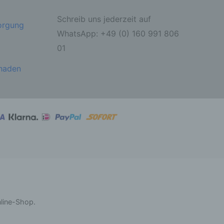
Schreib uns jederzeit auf
sorgung
ahren
WhatsApp: +49 (0) 160 991 806
01
ben,
 die
ie
chaden
 oder
ter
itung
nline-Shop.