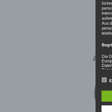
lücke
perso
Nabenb
Inter
aufwe
PCD
Aus d
perso
Traglas
telef
Begr
Die D
Ähnlic
Europ
Daten
Daten
Kunde
dies 
E
Begrif
Wir v
folge