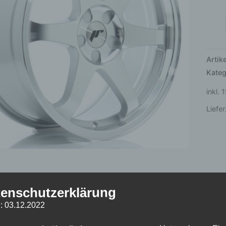
5x10
Silve
Mach
Men
Arti
Kateg
inkl.
Liefer
enschutzerklärung
he Informationen
Produktsicherheit
Rezensionen (0)
: 03.12.2022
t
13 kg