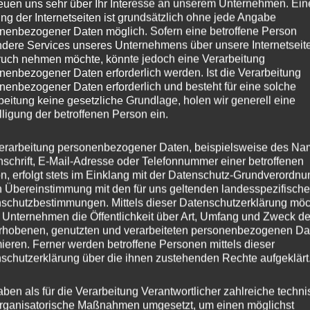
reuen uns sehr über Ihr Interesse an unserem Unternehmen. Ein
ng der Internetseiten ist grundsätzlich ohne jede Angabe
8.5
nenbezogener Daten möglich. Sofern eine betroffene Person
dere Services unseres Unternehmens über unsere Internetseite
JR3
uch nehmen möchte, könnte jedoch eine Verarbeitung
nenbezogener Daten erforderlich werden. Ist die Verarbeitung
nenbezogener Daten erforderlich und besteht für eine solche
esser
19
beitung keine gesetzliche Grundlage, holen wir generell eine
lligung der betroffenen Person ein.
42
erarbeitung personenbezogener Daten, beispielsweise des Na
ng
Einteilig gegossen
nschrift, E-Mail-Adresse oder Telefonnummer einer betroffenen
n, erfolgt stets im Einklang mit der Datenschutz-Grundverordnu
er
JR WHEELS
n Übereinstimmung mit den für uns geltenden landesspezifisch
schutzbestimmungen. Mittels dieser Datenschutzerklärung mö
is
5×108
 Unternehmen die Öffentlichkeit über Art, Umfang und Zweck de
rhobenen, genutzten und verarbeiteten personenbezogenen Da
s
mieren. Ferner werden betroffene Personen mittels dieser
schutzerklärung über die ihnen zustehenden Rechte aufgeklärt
hl
5
aben als für die Verarbeitung Verantwortlicher zahlreiche techn
rganisatorische Maßnahmen umgesetzt, um einen möglichst
ochbohrung
72,6 mm