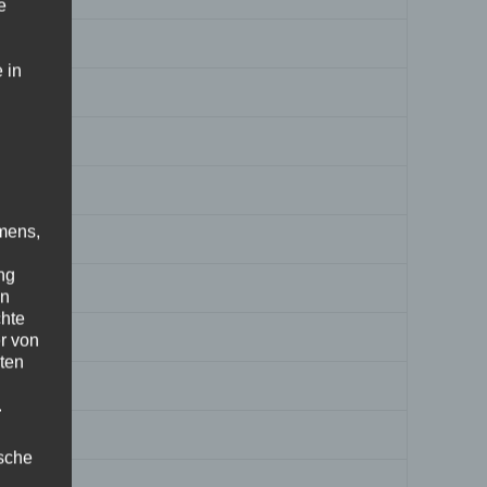
e
 in
mens,
ng
en
chte
r von
ten
.
ische