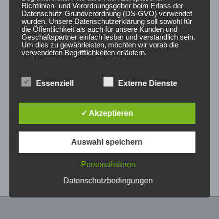
Richtlinien- und Verordnungsgeber beim Erlass der
Datenschutz-Grundverordnung (DS-GVO) verwendet
wurden. Unsere Datenschutzerklärung soll sowohl für
die Öffentlichkeit als auch für unsere Kunden und
Geschäftspartner einfach lesbar und verständlich sein.
Um dies zu gewährleisten, möchten wir vorab die
verwendeten Begrifflichkeiten erläutern.
Wir verwenden in dieser Datenschutzerklärung
Essenziell
Externe Dienste
unter anderem die folgenden Begriffe:
CONCAVER CVR1
CONCAVER CVR1
19×8,5 ET45 5×112
19×8 ET40 5×112
Double Tinted Black
Double Tinted Black
✓ Akzeptieren
450,00
€
425,00
€
*
*
a) personenbezogene Daten
Auswahl speichern
Bewertet
Bewertet
Personenbezogene Daten sind alle
mit
mit
Informationen, die sich auf eine identifizierte oder
0
0
von
von
identifizierbare natürliche Person (im Folgenden
Personalisieren
5
5
„betroffene Person") beziehen. Als identifizierbar
wird eine natürliche Person angesehen, die
Datenschutzbedingungen
direkt oder indirekt, insbesondere mittels
Zuordnung zu einer Kennung wie einem Namen,
zu einer Kennnummer, zu Standortdaten, zu
einer Online-Kennung oder zu einem oder
mehreren besonderen Merkmalen, die Ausdruck