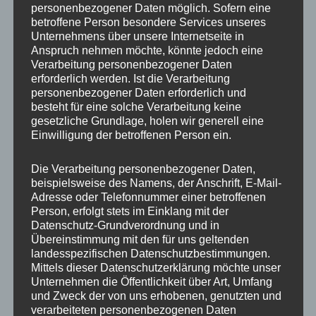
personenbezogener Daten möglich. Sofern eine
ET
31
betroffene Person besondere Services unseres
Unternehmens über unsere Internetseite in
Fertigung
Einteilig gegossen
Anspruch nehmen möchte, könnte jedoch eine
Verarbeitung personenbezogener Daten
Hersteller
JR WHEELS
erforderlich werden. Ist die Verarbeitung
personenbezogener Daten erforderlich und
Lochkreis
5×112
besteht für eine solche Verarbeitung keine
gesetzliche Grundlage, holen wir generell eine
Hinweis
Einwilligung der betroffenen Person ein.
Lochzahl
5
Die Verarbeitung personenbezogener Daten,
beispielsweise des Namens, der Anschrift, E-Mail-
Mittellochbohrung
72,6 mm
Adresse oder Telefonnummer einer betroffenen
Person, erfolgt stets im Einklang mit der
Nabenbohrung
72.6
Datenschutz-Grundverordnung und in
Übereinstimmung mit den für uns geltenden
PCD
112 mm
landesspezifischen Datenschutzbestimmungen.
Mittels dieser Datenschutzerklärung möchte unser
Traglast
750
Unternehmen die Öffentlichkeit über Art, Umfang
und Zweck der von uns erhobenen, genutzten und
verarbeiteten personenbezogenen Daten