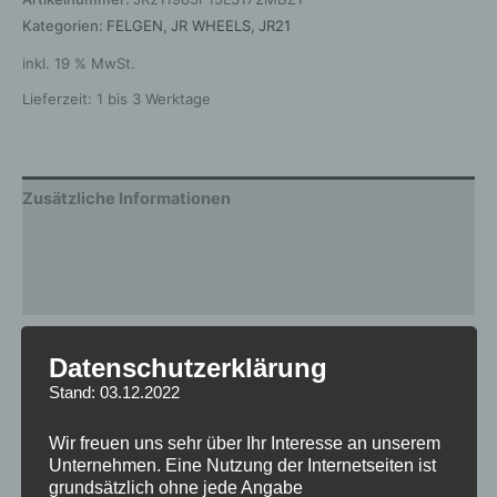
Kategorien:
FELGEN
,
JR WHEELS
,
JR21
inkl. 19 % MwSt.
Lieferzeit:
1 bis 3 Werktage
Zusätzliche Informationen
Produktsicherheit
Rezensionen (0)
Gewicht
12,5 kg
Datenschutzerklärung
Stand: 03.12.2022
Breite
8.5
Design
JR21
Wir freuen uns sehr über Ihr Interesse an unserem
Unternehmen. Eine Nutzung der Internetseiten ist
Durchmesser
19
grundsätzlich ohne jede Angabe