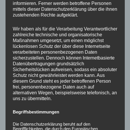
informieren. Ferner werden betroffene Personen
Ähnliche Produkte
mittels dieser Datenschutzerklärung über die ihnen
zustehenden Rechte aufgeklärt.
Wir haben als für die Verarbeitung Verantwortlicher
zahlreiche technische und organisatorische
Maßnahmen umgesetzt, um einen möglichst
lückenlosen Schutz der über diese Internetseite
verarbeiteten personenbezogenen Daten
sicherzustellen. Dennoch können Internetbasierte
Datenübertragungen grundsätzlich
Sicherheitslücken aufweisen, sodass ein absoluter
Schutz nicht gewährleistet werden kann. Aus
CONCAVER CVR1
CONCAVER CVR1
diesem Grund steht es jeder betroffenen Person
19×8,5 ET45 5×108
19×8,5 ET40 5×112
frei, personenbezogene Daten auch auf
Brushed Bronze
Platinum Black
alternativen Wegen, beispielsweise telefonisch, an
uns zu übermitteln.
450,00
€
450,00
€
*
*
Bewertet
Bewertet
Begriffsbestimmungen
mit
mit
0
0
von
von
Die Datenschutzerklärung beruht auf den
5
5
Begrifflichkeiten, die durch den Europäischen