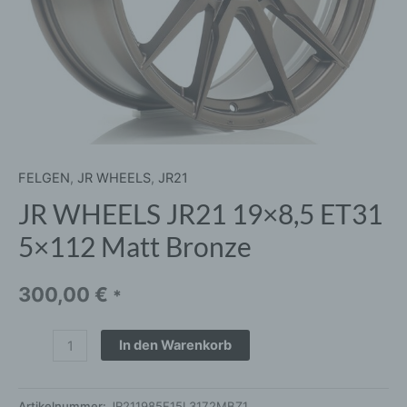
FELGEN
,
JR WHEELS
,
JR21
JR WHEELS JR21 19×8,5 ET31
5×112 Matt Bronze
300,00
€
*
In den Warenkorb
Artikelnummer:
JR211985F15L3172MBZ1