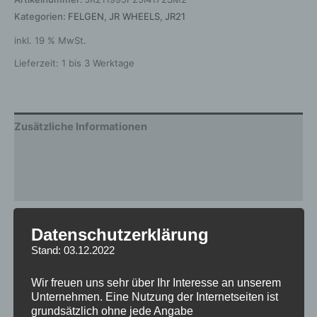
Kategorien:
FELGEN
,
JR WHEELS
,
JR21
inkl. 19 % MwSt.
Lieferzeit:
1 bis 3 Werktage
Zusätzliche Informationen
Produktsicherheit
Rezensionen (0)
Gewicht
12 kg
Datenschutzerklärung
Stand: 03.12.2022
Breite
9.5
Design
JR21
Wir freuen uns sehr über Ihr Interesse an unserem
Unternehmen. Eine Nutzung der Internetseiten ist
Durchmesser
19
grundsätzlich ohne jede Angabe