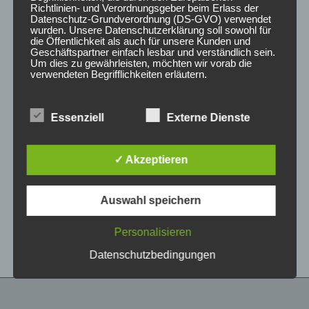
Richtlinien- und Verordnungsgeber beim Erlass der
Datenschutz-Grundverordnung (DS-GVO) verwendet
wurden. Unsere Datenschutzerklärung soll sowohl für
die Öffentlichkeit als auch für unsere Kunden und
Geschäftspartner einfach lesbar und verständlich sein.
Um dies zu gewährleisten, möchten wir vorab die
verwendeten Begrifflichkeiten erläutern.
Wir verwenden in dieser Datenschutzerklärung
Essenziell
Externe Dienste
unter anderem die folgenden Begriffe:
CONCAVER CVR1
CONCAVER CVR1
19×8,5 ET35 5×112
19×8,5 ET45 5×108
Double Tinted Black
Brushed Bronze
✓ Akzeptieren
450,00
€
450,00
€
*
*
a) personenbezogene Daten
Auswahl speichern
Bewertet
Bewertet
Personenbezogene Daten sind alle
mit
mit
Informationen, die sich auf eine identifizierte oder
0
0
von
von
identifizierbare natürliche Person (im Folgenden
Personalisieren
5
5
„betroffene Person") beziehen. Als identifizierbar
wird eine natürliche Person angesehen, die
Datenschutzbedingungen
direkt oder indirekt, insbesondere mittels
Zuordnung zu einer Kennung wie einem Namen,
zu einer Kennnummer, zu Standortdaten, zu
einer Online-Kennung oder zu einem oder
mehreren besonderen Merkmalen, die Ausdruck