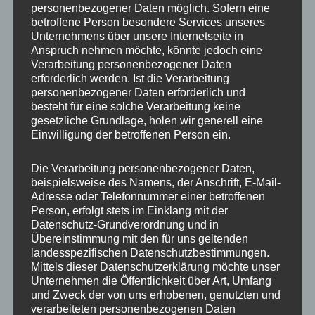
personenbezogener Daten möglich. Sofern eine
ET
41
betroffene Person besondere Services unseres
Unternehmens über unsere Internetseite in
Fertigung
Einteilig gegossen
Anspruch nehmen möchte, könnte jedoch eine
Verarbeitung personenbezogener Daten
Hersteller
JR WHEELS
erforderlich werden. Ist die Verarbeitung
personenbezogener Daten erforderlich und
Lochkreis
5×120
besteht für eine solche Verarbeitung keine
gesetzliche Grundlage, holen wir generell eine
Hinweis
Einwilligung der betroffenen Person ein.
Lochzahl
5
Die Verarbeitung personenbezogener Daten,
beispielsweise des Namens, der Anschrift, E-Mail-
Mittellochbohrung
72,6 mm
Adresse oder Telefonnummer einer betroffenen
Person, erfolgt stets im Einklang mit der
Nabenbohrung
72.6
Datenschutz-Grundverordnung und in
Übereinstimmung mit den für uns geltenden
PCD
120 mm
landesspezifischen Datenschutzbestimmungen.
Mittels dieser Datenschutzerklärung möchte unser
Traglast
750
Unternehmen die Öffentlichkeit über Art, Umfang
und Zweck der von uns erhobenen, genutzten und
verarbeiteten personenbezogenen Daten