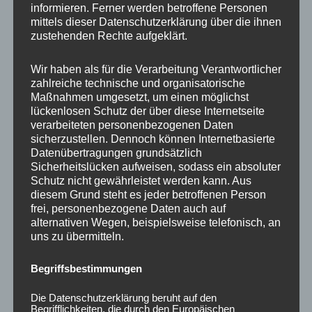
informieren. Ferner werden betroffene Personen
Ähnliche Produkte
mittels dieser Datenschutzerklärung über die ihnen
zustehenden Rechte aufgeklärt.
Wir haben als für die Verarbeitung Verantwortlicher
zahlreiche technische und organisatorische
Maßnahmen umgesetzt, um einen möglichst
lückenlosen Schutz der über diese Internetseite
verarbeiteten personenbezogenen Daten
sicherzustellen. Dennoch können Internetbasierte
Datenübertragungen grundsätzlich
Sicherheitslücken aufweisen, sodass ein absoluter
Schutz nicht gewährleistet werden kann. Aus
CONCAVER CVR1
CONCAVER CVR1
diesem Grund steht es jeder betroffenen Person
19×8,5 ET35 5×120
19×8,5 ET45 5×112
frei, personenbezogene Daten auch auf
Brushed Titanium
Platinum Black
alternativen Wegen, beispielsweise telefonisch, an
uns zu übermitteln.
450,00
€
450,00
€
*
*
Bewertet
Bewertet
Begriffsbestimmungen
mit
mit
0
0
von
von
Die Datenschutzerklärung beruht auf den
5
5
Begrifflichkeiten, die durch den Europäischen