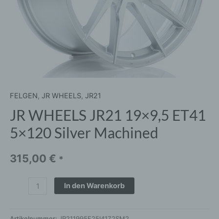
FELGEN
,
JR WHEELS
,
JR21
JR WHEELS JR21 19×9,5 ET41
5×120 Silver Machined
315,00
€
*
In den Warenkorb
Artikelnummer:
JR211995F25I4172SM2