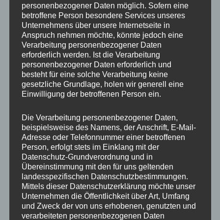
personenbezogener Daten möglich. Sofern eine
ET
40
betroffene Person besondere Services unseres
Unternehmens über unsere Internetseite in
Fertigung
Einteilig gegossen
Anspruch nehmen möchte, könnte jedoch eine
Verarbeitung personenbezogener Daten
Hersteller
JR WHEELS
erforderlich werden. Ist die Verarbeitung
personenbezogener Daten erforderlich und
Lochkreis
5×120
besteht für eine solche Verarbeitung keine
gesetzliche Grundlage, holen wir generell eine
Hinweis
Einwilligung der betroffenen Person ein.
Lochzahl
5
Die Verarbeitung personenbezogener Daten,
beispielsweise des Namens, der Anschrift, E-Mail-
Mittellochbohrung
72,6 mm
Adresse oder Telefonnummer einer betroffenen
Person, erfolgt stets im Einklang mit der
Nabenbohrung
72.6
Datenschutz-Grundverordnung und in
Übereinstimmung mit den für uns geltenden
PCD
120 mm
landesspezifischen Datenschutzbestimmungen.
Mittels dieser Datenschutzerklärung möchte unser
Traglast
720
Unternehmen die Öffentlichkeit über Art, Umfang
und Zweck der von uns erhobenen, genutzten und
verarbeiteten personenbezogenen Daten