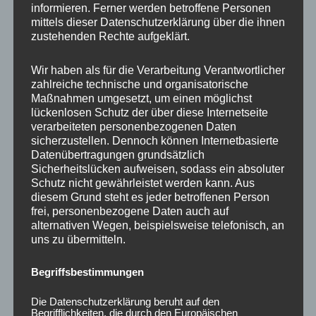
informieren. Ferner werden betroffene Personen
Ähnliche Produkte
mittels dieser Datenschutzerklärung über die ihnen
zustehenden Rechte aufgeklärt.
Wir haben als für die Verarbeitung Verantwortlicher
zahlreiche technische und organisatorische
Maßnahmen umgesetzt, um einen möglichst
lückenlosen Schutz der über diese Internetseite
verarbeiteten personenbezogenen Daten
sicherzustellen. Dennoch können Internetbasierte
Datenübertragungen grundsätzlich
Sicherheitslücken aufweisen, sodass ein absoluter
Schutz nicht gewährleistet werden kann. Aus
CONCAVER CVR1
CONCAVER CVR1
diesem Grund steht es jeder betroffenen Person
19×8 ET40 5×112
19×8,5 ET35 5×112
frei, personenbezogene Daten auch auf
Double Tinted Black
Brushed Bronze
alternativen Wegen, beispielsweise telefonisch, an
uns zu übermitteln.
425,00
€
450,00
€
*
*
Bewertet
Bewertet
Begriffsbestimmungen
mit
mit
0
0
von
von
Die Datenschutzerklärung beruht auf den
5
5
Begrifflichkeiten, die durch den Europäischen