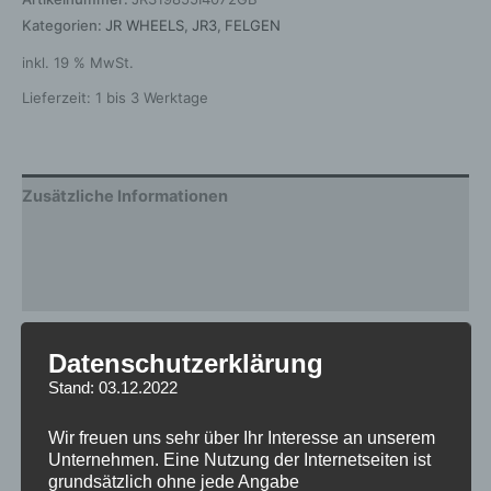
Kategorien:
JR WHEELS
,
JR3
,
FELGEN
inkl. 19 % MwSt.
Lieferzeit:
1 bis 3 Werktage
Zusätzliche Informationen
Produktsicherheit
Rezensionen (0)
Gewicht
13 kg
Datenschutzerklärung
Stand: 03.12.2022
Breite
8.5
Design
JR3
Wir freuen uns sehr über Ihr Interesse an unserem
Unternehmen. Eine Nutzung der Internetseiten ist
Durchmesser
19
grundsätzlich ohne jede Angabe