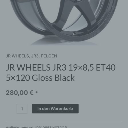
JR WHEELS
,
JR3
,
FELGEN
JR WHEELS JR3 19×8,5 ET40
5×120 Gloss Black
280,00
€
*
In den Warenkorb
Artikelnummer:
JR319855I4072GB