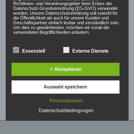
Richtlinien- und Verordnungsgeber beim Erlass der
Datenschutz-Grundverordnung (DS-GVO) verwendet
wurden. Unsere Datenschutzerklärung soll sowohl für
die Öffentlichkeit als auch für unsere Kunden und
Geschäftspartner einfach lesbar und verständlich sein.
Um dies zu gewährleisten, möchten wir vorab die
verwendeten Begrifflichkeiten erläutern.
Wir verwenden in dieser Datenschutzerklärung
Essenziell
Externe Dienste
unter anderem die folgenden Begriffe:
CONCAVER CVR1
CONCAVER CVR1
19×8 ET40 5×112
19×8,5 ET35 5×112
Brushed Titanium
Double Tinted Black
✓ Akzeptieren
425,00
€
450,00
€
*
*
a) personenbezogene Daten
Auswahl speichern
Bewertet
Bewertet
Personenbezogene Daten sind alle
mit
mit
Informationen, die sich auf eine identifizierte oder
0
0
von
von
identifizierbare natürliche Person (im Folgenden
Personalisieren
5
5
„betroffene Person") beziehen. Als identifizierbar
wird eine natürliche Person angesehen, die
Datenschutzbedingungen
direkt oder indirekt, insbesondere mittels
Zuordnung zu einer Kennung wie einem Namen,
zu einer Kennnummer, zu Standortdaten, zu
einer Online-Kennung oder zu einem oder
mehreren besonderen Merkmalen, die Ausdruck