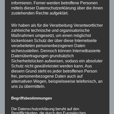
informieren. Ferner werden betroffene Personen
Ähnliche Produkte
mittels dieser Datenschutzerklärung über die ihnen
zustehenden Rechte aufgeklärt.
Wir haben als für die Verarbeitung Verantwortlicher
zahlreiche technische und organisatorische
Maßnahmen umgesetzt, um einen möglichst
lückenlosen Schutz der über diese Internetseite
verarbeiteten personenbezogenen Daten
sicherzustellen. Dennoch können Internetbasierte
Datenübertragungen grundsätzlich
Sicherheitslücken aufweisen, sodass ein absoluter
Schutz nicht gewährleistet werden kann. Aus
CONCAVER CVR1
CONCAVER CVR1
diesem Grund steht es jeder betroffenen Person
19×8,5 ET35 5×120
19×8 ET40 5×112
frei, personenbezogene Daten auch auf
Carbon Graphite
Platinum Black
alternativen Wegen, beispielsweise telefonisch, an
uns zu übermitteln.
450,00
€
425,00
€
*
*
Bewertet
Bewertet
Begriffsbestimmungen
mit
mit
0
0
von
von
Die Datenschutzerklärung beruht auf den
5
5
Ursprünglicher
Aktueller
Begrifflichkeiten, die durch den Europäischen