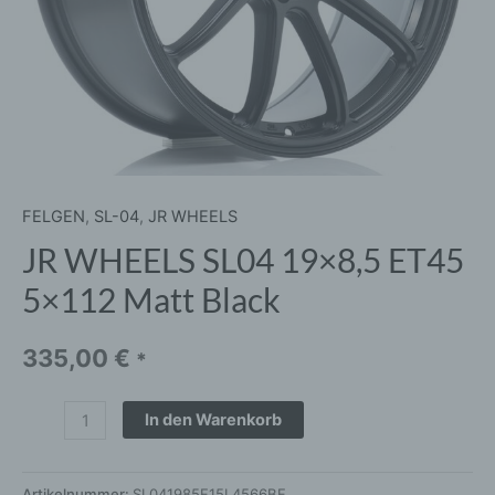
FELGEN
,
SL-04
,
JR WHEELS
JR WHEELS SL04 19×8,5 ET45
5×112 Matt Black
335,00
€
*
In den Warenkorb
Artikelnummer:
SL041985F15L4566BF