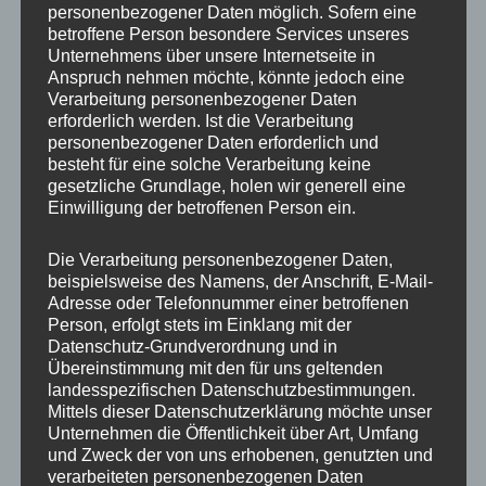
personenbezogener Daten möglich. Sofern eine
ET
45
betroffene Person besondere Services unseres
Unternehmens über unsere Internetseite in
Fertigung
Flow Forming
Anspruch nehmen möchte, könnte jedoch eine
Verarbeitung personenbezogener Daten
Hersteller
JR WHEELS
erforderlich werden. Ist die Verarbeitung
personenbezogener Daten erforderlich und
Lochkreis
5×112
besteht für eine solche Verarbeitung keine
gesetzliche Grundlage, holen wir generell eine
Hinweis
Einwilligung der betroffenen Person ein.
Lochzahl
5
Die Verarbeitung personenbezogener Daten,
beispielsweise des Namens, der Anschrift, E-Mail-
Mittellochbohrung
66,6 mm
Adresse oder Telefonnummer einer betroffenen
Person, erfolgt stets im Einklang mit der
Nabenbohrung
66.6
Datenschutz-Grundverordnung und in
Übereinstimmung mit den für uns geltenden
PCD
112 mm
landesspezifischen Datenschutzbestimmungen.
Mittels dieser Datenschutzerklärung möchte unser
Traglast
690
Unternehmen die Öffentlichkeit über Art, Umfang
und Zweck der von uns erhobenen, genutzten und
verarbeiteten personenbezogenen Daten