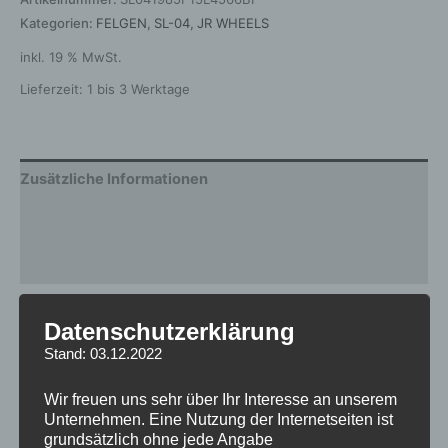
Kategorien:
FELGEN
,
SL-04
,
JR WHEELS
inkl. 19 % MwSt.
Lieferzeit:
1 bis 3 Werktage
Zusätzliche Informationen
Produktsicherheit
Rezensionen (0)
Gewicht
12,5 kg
Datenschutzerklärung
Stand: 03.12.2022
Breite
8.5
Design
SL-04
Wir freuen uns sehr über Ihr Interesse an unserem
Unternehmen. Eine Nutzung der Internetseiten ist
Durchmesser
19
grundsätzlich ohne jede Angabe