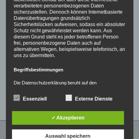
verarbeiteten personenbezogenen Daten
sicherzustellen. Dennoch können Internetbasierte
Datenübertragungen grundsätzlich
Sicherheitslücken aufweisen, sodass ein absoluter
Schutz nicht gewährleistet werden kann. Aus
diesem Grund steht es jeder betroffenen Person
frei, personenbezogene Daten auch auf
alternativen Wegen, beispielsweise telefonisch, an
uns zu übermitteln.
4x Zentrierringe 60,1 –
4x Zentrierringe 63,4 –
54,1 mm Kunststoff
56,6 mm Kunststoff
Begriffsbestimmungen
6,00
€
6,00
€
*
*
Die Datenschutzerklärung beruht auf den
Begrifflichkeiten, die durch den Europäischen
Bewertet
Bewertet
mit
mit
Richtlinien- und Verordnungsgeber beim Erlass der
0
0
Datenschutz-Grundverordnung (DS-GVO) verwendet
Essenziell
Externe Dienste
von
von
wurden. Unsere Datenschutzerklärung soll sowohl für
5
5
die Öffentlichkeit als auch für unsere Kunden und
Geschäftspartner einfach lesbar und verständlich sein.
Um dies zu gewährleisten, möchten wir vorab die
✓ Akzeptieren
verwendeten Begrifflichkeiten erläutern.
Auswahl speichern
Wir verwenden in dieser Datenschutzerklärung