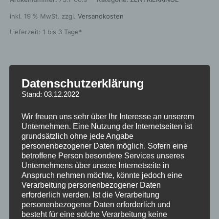
inkl. 19 % MwSt.
zzgl.
Versandkosten
Lieferzeit:
1 bis 3 Tage*
Zusätzliche Informationen
Datenschutzerklärung
Stand: 03.12.2022
Rezensionen (0)
Wir freuen uns sehr über Ihr Interesse an unserem
Gewicht
0,04 kg
Unternehmen. Eine Nutzung der Internetseiten ist
grundsätzlich ohne jede Angabe
Material
Kunstoff
personenbezogener Daten möglich. Sofern eine
betroffene Person besondere Services unseres
Grundfarbe
Schwarz
Unternehmens über unsere Internetseite in
Anspruch nehmen möchte, könnte jedoch eine
Innendurchmesser
66,9 mm
Verarbeitung personenbezogener Daten
erforderlich werden. Ist die Verarbeitung
Aussendurchmesser
73,1 mm
personenbezogener Daten erforderlich und
besteht für eine solche Verarbeitung keine