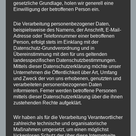
gesetzliche Grundlage, holen wir generell eine
Einwilligung der betroffenen Person ein.
Ähnliche Produkte
Die Verarbeitung personenbezogener Daten,
beispielsweise des Namens, der Anschrift, E-Mail-
Adresse oder Telefonnummer einer betroffenen
Person, erfolgt stets im Einklang mit der
Datenschutz-Grundverordnung und in
Übereinstimmung mit den für uns geltenden
landesspezifischen Datenschutzbestimmungen.
Mittels dieser Datenschutzerklärung möchte unser
Unternehmen die Öffentlichkeit über Art, Umfang
und Zweck der von uns erhobenen, genutzten und
verarbeiteten personenbezogenen Daten
informieren. Ferner werden betroffene Personen
4x Zentrierringe 56,1 –
4x Zentrierringe 63,4 –
mittels dieser Datenschutzerklärung über die ihnen
54,1 mm Kunststoff
54,1 mm Kunststoff
zustehenden Rechte aufgeklärt.
6,00
€
6,00
€
*
*
Wir haben als für die Verarbeitung Verantwortlicher
Bewertet
Bewertet
mit
mit
zahlreiche technische und organisatorische
0
0
von
von
Maßnahmen umgesetzt, um einen möglichst
5
5
lückenlosen Schutz der über diese Internetseite