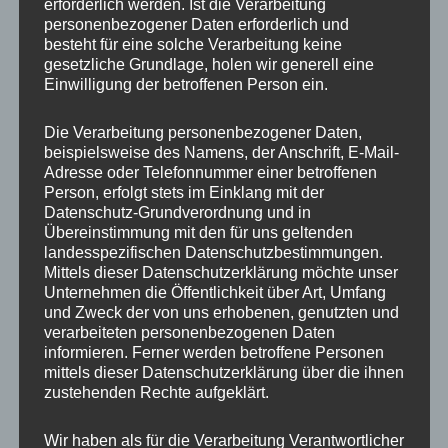
erforderlich werden. Ist die Verarbeitung
personenbezogener Daten erforderlich und
besteht für eine solche Verarbeitung keine
Gewicht
0,05 kg
gesetzliche Grundlage, holen wir generell eine
Einwilligung der betroffenen Person ein.
Die Verarbeitung personenbezogener Daten,
Ähnliche Produkte
beispielsweise des Namens, der Anschrift, E-Mail-
Adresse oder Telefonnummer einer betroffenen
Person, erfolgt stets im Einklang mit der
Datenschutz-Grundverordnung und in
Übereinstimmung mit den für uns geltenden
landesspezifischen Datenschutzbestimmungen.
Nabendeckel JR
Mittels dieser Datenschutzerklärung möchte unser
WHEELS JRX1 & JRX2
Unternehmen die Öffentlichkeit über Art, Umfang
5H Mattschwarz
und Zweck der von uns erhobenen, genutzten und
verarbeiteten personenbezogenen Daten
15,00
€
*
informieren. Ferner werden betroffene Personen
mittels dieser Datenschutzerklärung über die ihnen
Bewertet
20x Radmutter LUG
mit
zustehenden Rechte aufgeklärt.
0
NUTS OFFEN M12 x
von
1,25 x 45 mm
5
Kegelbund 60° Neo
Wir haben als für die Verarbeitung Verantwortlicher