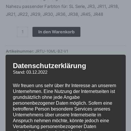
Nahezu passender Farbton für: SL Serie, JR3, JR11, JR18,
JR21, JR22, JR29, JR30, JR36, JR38, JR45, JR48
In den Warenkorb
Artikelnummer:
JRTU-10ML-BZ-V1
Kategorien:
RAD ZUBEHÖR
,
LACKSTIFTE
Datenschutzerklärung
inkl. 19 % MwSt.
zzgl.
Versandkosten
Stand: 03.12.2022
Lieferzeit:
1 bis 3 Werktage
Wir freuen uns sehr über Ihr Interesse an unserem
Unternehmen. Eine Nutzung der Internetseiten ist
grundsätzlich ohne jede Angabe
personenbezogener Daten möglich. Sofern eine
Zusätzliche Informationen
betroffene Person besondere Services unseres
Unternehmens über unsere Internetseite in
Produktsicherheit
Anspruch nehmen möchte, könnte jedoch eine
Verarbeitung personenbezogener Daten
Rezensionen (0)