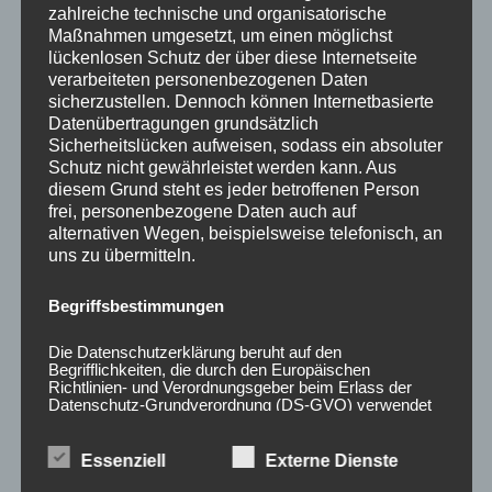
zahlreiche technische und organisatorische
60,00
€
*
Maßnahmen umgesetzt, um einen möglichst
lückenlosen Schutz der über diese Internetseite
Bewertet
mit
verarbeiteten personenbezogenen Daten
0
sicherzustellen. Dennoch können Internetbasierte
von
5
Datenübertragungen grundsätzlich
Sicherheitslücken aufweisen, sodass ein absoluter
Schutz nicht gewährleistet werden kann. Aus
diesem Grund steht es jeder betroffenen Person
frei, personenbezogene Daten auch auf
alternativen Wegen, beispielsweise telefonisch, an
uns zu übermitteln.
Begriffsbestimmungen
20x Radmutter LUG
20x Radmutter LUG
Die Datenschutzerklärung beruht auf den
NUTS OFFEN M12 x
NUTS OFFEN M12 x
Begrifflichkeiten, die durch den Europäischen
1,25 x 45 mm
1,5 x 45 mm Kegelbund
Richtlinien- und Verordnungsgeber beim Erlass der
Datenschutz-Grundverordnung (DS-GVO) verwendet
Kegelbund 60° Rot
60° Schwarz
wurden. Unsere Datenschutzerklärung soll sowohl für
50,00
€
50,00
€
*
*
die Öffentlichkeit als auch für unsere Kunden und
Geschäftspartner einfach lesbar und verständlich sein.
Essenziell
Externe Dienste
Um dies zu gewährleisten, möchten wir vorab die
Bewertet
Bewertet
mit
mit