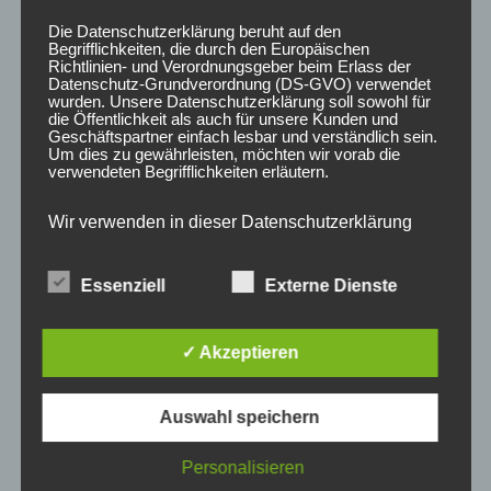
Silber eloxiert
Schwarz eloxiert
Die Datenschutzerklärung beruht auf den
83,00
€
83,00
€
*
*
Begrifflichkeiten, die durch den Europäischen
Richtlinien- und Verordnungsgeber beim Erlass der
Bewertet
Bewertet
Datenschutz-Grundverordnung (DS-GVO) verwendet
mit
mit
wurden. Unsere Datenschutzerklärung soll sowohl für
0
0
von
von
die Öffentlichkeit als auch für unsere Kunden und
5
5
Geschäftspartner einfach lesbar und verständlich sein.
Um dies zu gewährleisten, möchten wir vorab die
verwendeten Begrifflichkeiten erläutern.
Wir verwenden in dieser Datenschutzerklärung
unter anderem die folgenden Begriffe:
Essenziell
Externe Dienste
a) personenbezogene Daten
✓ Akzeptieren
JRWA1 Adapterplatte
JRWA1 Adapterplatte
30mm 5×112 57,1
35mm 5×112 57,1
Personenbezogene Daten sind alle
Informationen, die sich auf eine identifizierte oder
Schwarz eloxiert
Schwarz eloxiert
Auswahl speichern
identifizierbare natürliche Person (im Folgenden
96,00
€
103,00
€
*
*
„betroffene Person") beziehen. Als identifizierbar
wird eine natürliche Person angesehen, die
Personalisieren
direkt oder indirekt, insbesondere mittels
Bewertet
Bewertet
mit
mit