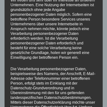
Wir freuen uns sehr über Ihr Interesse an unserem
Unternehmen. Eine Nutzung der Internetseiten ist
grundsätzlich ohne jede Angabe
Gewicht
2 kg
personenbezogener Daten möglich. Sofern eine
betroffene Person besondere Services unseres
Hersteller
JR WHEELS
Unternehmens über unsere Internetseite in
Anspruch nehmen möchte, könnte jedoch eine
Produktart
Adapterplatten
Verarbeitung personenbezogener Daten
erforderlich werden. Ist die Verarbeitung
Material
Aluminium
personenbezogener Daten erforderlich und
besteht für eine solche Verarbeitung keine
Nabenbohrung
54,1 mm
gesetzliche Grundlage, holen wir generell eine
Einwilligung der betroffenen Person ein.
Spurverbreiterung
20
pro Achse
Die Verarbeitung personenbezogener Daten,
Lochkreis
5×100
beispielsweise des Namens, der Anschrift, E-Mail-
Adresse oder Telefonnummer einer betroffenen
Grundfarbe
Schwarz eloxiert
Person, erfolgt stets im Einklang mit der
Datenschutz-Grundverordnung und in
Aussendurchmesser
Übereinstimmung mit den für uns geltenden
54,1 mm
in cm
landesspezifischen Datenschutzbestimmungen.
Mittels dieser Datenschutzerklärung möchte unser
Innendurchmesser