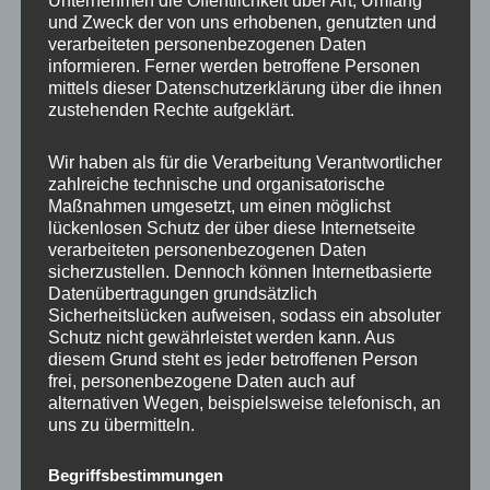
Unternehmen die Öffentlichkeit über Art, Umfang
54,1 mm
in cm
und Zweck der von uns erhobenen, genutzten und
verarbeiteten personenbezogenen Daten
Prüfung auf Gutachten
informieren. Ferner werden betroffene Personen
Homologation
mittels dieser Datenschutzerklärung über die ihnen
erforderlich
zustehenden Rechte aufgeklärt.
Wir haben als für die Verarbeitung Verantwortlicher
zahlreiche technische und organisatorische
Ähnliche Produkte
Maßnahmen umgesetzt, um einen möglichst
lückenlosen Schutz der über diese Internetseite
verarbeiteten personenbezogenen Daten
sicherzustellen. Dennoch können Internetbasierte
Datenübertragungen grundsätzlich
Sicherheitslücken aufweisen, sodass ein absoluter
Schutz nicht gewährleistet werden kann. Aus
diesem Grund steht es jeder betroffenen Person
frei, personenbezogene Daten auch auf
alternativen Wegen, beispielsweise telefonisch, an
uns zu übermitteln.
JRWA1 Adapterplatte
JRWA1 Adapterplatte
Begriffsbestimmungen
20mm 5×120 72,6
20mm 5×112 57,1