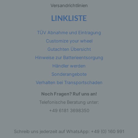
Anpassung oder Veränderung, das Auslesen,
Versandrichtlinien
das Abfragen, die Verwendung, die Offenlegung
durch Übermittlung, Verbreitung oder eine
LINKLISTE
andere Form der Bereitstellung, den Abgleich
oder die Verknüpfung, die Einschränkung, das
Löschen oder die Vernichtung.
TÜV Abnahme und Eintragung
Customize your wheel
d) Einschränkung der Verarbeitung
Gutachten Übersicht
Hinweise zur Batterieentsorgung
Einschränkung der Verarbeitung ist die
Markierung gespeicherter personenbezogener
Händler werden
Daten mit dem Ziel, ihre künftige Verarbeitung
Sonderangebote
einzuschränken.
Verhalten bei Transportschaden
e) Profiling
Noch Fragen? Ruf uns an!
Telefonische Beratung unter:
Profiling ist jede Art der automatisierten
+49 6181 3698350
Verarbeitung personenbezogener Daten, die
darin besteht, dass diese personenbezogenen
Daten verwendet werden, um bestimmte
persönliche Aspekte, die sich auf eine natürliche
Person beziehen, zu bewerten, insbesondere,
Schreib uns jederzeit auf WhatsApp: +49 (0) 160 991
um Aspekte bezüglich Arbeitsleistung,