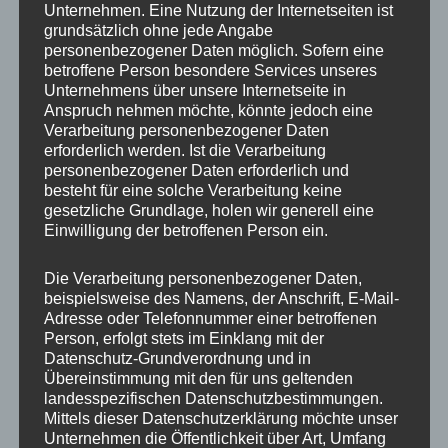
Unternehmen. Eine Nutzung der Internetseiten ist
Gewicht
2,9 kg
grundsätzlich ohne jede Angabe
personenbezogener Daten möglich. Sofern eine
Hersteller
JR WHEELS
betroffene Person besondere Services unseres
Unternehmens über unsere Internetseite in
Produktart
Adapterplatten
Anspruch nehmen möchte, könnte jedoch eine
Verarbeitung personenbezogener Daten
Material
Aluminium
erforderlich werden. Ist die Verarbeitung
personenbezogener Daten erforderlich und
Nabenbohrung
84,1 mm
besteht für eine solche Verarbeitung keine
gesetzliche Grundlage, holen wir generell eine
Spurverbreiterung
35
Einwilligung der betroffenen Person ein.
pro Achse
Die Verarbeitung personenbezogener Daten,
Lochkreis
5×130
beispielsweise des Namens, der Anschrift, E-Mail-
Adresse oder Telefonnummer einer betroffenen
Grundfarbe
Schwarz eloxiert
Person, erfolgt stets im Einklang mit der
Datenschutz-Grundverordnung und in
Aussendurchmesser
84,1 mm
Übereinstimmung mit den für uns geltenden
in cm
landesspezifischen Datenschutzbestimmungen.
Mittels dieser Datenschutzerklärung möchte unser
Innendurchmesser
84,1 mm
Unternehmen die Öffentlichkeit über Art, Umfang
in cm