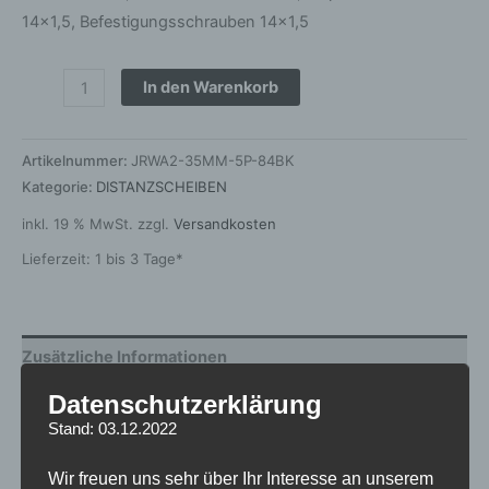
14×1,5, Befestigungsschrauben 14×1,5
In den Warenkorb
Artikelnummer:
JRWA2-35MM-5P-84BK
Kategorie:
DISTANZSCHEIBEN
inkl. 19 % MwSt.
zzgl.
Versandkosten
Lieferzeit:
1 bis 3 Tage*
Zusätzliche Informationen
Datenschutzerklärung
Produktsicherheit
Stand: 03.12.2022
Rezensionen (0)
Wir freuen uns sehr über Ihr Interesse an unserem