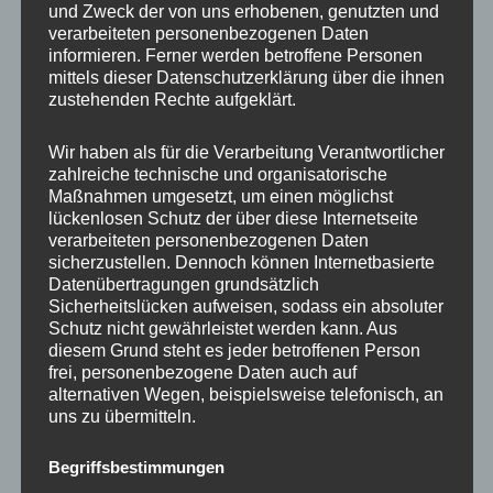
und Zweck der von uns erhobenen, genutzten und
verarbeiteten personenbezogenen Daten
Prüfung auf Gutachten
Homologation
informieren. Ferner werden betroffene Personen
erforderlich
mittels dieser Datenschutzerklärung über die ihnen
zustehenden Rechte aufgeklärt.
Wir haben als für die Verarbeitung Verantwortlicher
Ähnliche Produkte
zahlreiche technische und organisatorische
Maßnahmen umgesetzt, um einen möglichst
lückenlosen Schutz der über diese Internetseite
verarbeiteten personenbezogenen Daten
sicherzustellen. Dennoch können Internetbasierte
Datenübertragungen grundsätzlich
Sicherheitslücken aufweisen, sodass ein absoluter
Schutz nicht gewährleistet werden kann. Aus
diesem Grund steht es jeder betroffenen Person
frei, personenbezogene Daten auch auf
alternativen Wegen, beispielsweise telefonisch, an
uns zu übermitteln.
JRWA1 Adapterplatte
JRWA1 Adapterplatte
25mm 5×120 72,6
20mm 4×100 57,1
Begriffsbestimmungen
Silber eloxiert
Schwarz eloxiert