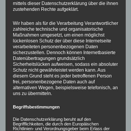
mittels dieser Datenschutzerklärung über die ihnen
zustehenden Rechte aufgeklärt.
Wir haben als für die Verarbeitung Verantwortlicher
zahlreiche technische und organisatorische
Maßnahmen umgesetzt, um einen möglichst
lückenlosen Schutz der über diese Internetseite
verarbeiteten personenbezogenen Daten
sicherzustellen. Dennoch können Internetbasierte
20x Radmutter LUG
20x Radmutter M12 x
Datenübertragungen grundsätzlich
NUTS OFFEN M12 x
1,25 x 35 mm
Sicherheitslücken aufweisen, sodass ein absoluter
1,25 x 45 mm
Kegelbund 60° Grün
Kegelbund 60° Neo
Schutz nicht gewährleistet werden kann. Aus
35,00
€
*
diesem Grund steht es jeder betroffenen Person
60,00
€
*
frei, personenbezogene Daten auch auf
Bewertet
alternativen Wegen, beispielsweise telefonisch, an
mit
Bewertet
0
mit
uns zu übermitteln.
von
0
5
von
5
Begriffsbestimmungen
Die Datenschutzerklärung beruht auf den
Begrifflichkeiten, die durch den Europäischen
Richtlinien- und Verordnungsgeber beim Erlass der