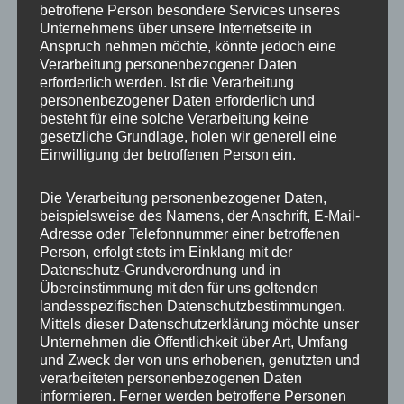
betroffene Person besondere Services unseres
Produktart
Radschraube
Unternehmens über unsere Internetseite in
Anspruch nehmen möchte, könnte jedoch eine
Gewindedurchmesser
M14
Verarbeitung personenbezogener Daten
erforderlich werden. Ist die Verarbeitung
Gewindesteigung
1,25
personenbezogener Daten erforderlich und
besteht für eine solche Verarbeitung keine
Schaftlänge
45 mm
gesetzliche Grundlage, holen wir generell eine
Einwilligung der betroffenen Person ein.
Bundform
Kegelbund 60°
Materialfestigkeit
10.9
Die Verarbeitung personenbezogener Daten,
beispielsweise des Namens, der Anschrift, E-Mail-
Grundfarbe
Schwarz
Adresse oder Telefonnummer einer betroffenen
Person, erfolgt stets im Einklang mit der
Material
Stahl
Datenschutz-Grundverordnung und in
Übereinstimmung mit den für uns geltenden
landesspezifischen Datenschutzbestimmungen.
Mittels dieser Datenschutzerklärung möchte unser
Unternehmen die Öffentlichkeit über Art, Umfang
Ähnliche Produkte
und Zweck der von uns erhobenen, genutzten und
verarbeiteten personenbezogenen Daten
informieren. Ferner werden betroffene Personen