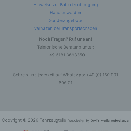
andere Form der Bereitstellung, den Abgleich
Hinweise zur Batterieentsorgung
oder die Verknüpfung, die Einschränkung, das
Löschen oder die Vernichtung.
Händler werden
Sonderangebote
d) Einschränkung der Verarbeitung
Verhalten bei Transportschaden
Noch Fragen? Ruf uns an!
Einschränkung der Verarbeitung ist die
Markierung gespeicherter personenbezogener
Telefonische Beratung unter:
Daten mit dem Ziel, ihre künftige Verarbeitung
einzuschränken.
+49 6181 3698350
e) Profiling
Schreib uns jederzeit auf WhatsApp: +49 (0) 160 991
806 01
Profiling ist jede Art der automatisierten
Verarbeitung personenbezogener Daten, die
darin besteht, dass diese personenbezogenen
Daten verwendet werden, um bestimmte
persönliche Aspekte, die sich auf eine natürliche
Person beziehen, zu bewerten, insbesondere,
um Aspekte bezüglich Arbeitsleistung,
wirtschaftlicher Lage, Gesundheit, persönlicher
Copyright © 2026 Fahrzeugteile
Vorlieben, Interessen, Zuverlässigkeit, Verhalten,
Webdesign by
Goki's Media Webeelancer
Aufenthaltsort oder Ortswechsel dieser
natürlichen Person zu analysieren oder