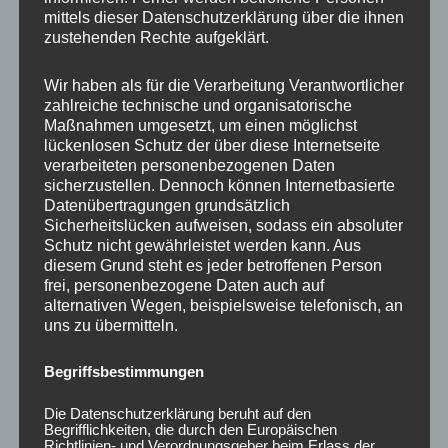
mittels dieser Datenschutzerklärung über die ihnen
zustehenden Rechte aufgeklärt.
Wir haben als für die Verarbeitung Verantwortlicher
zahlreiche technische und organisatorische
Maßnahmen umgesetzt, um einen möglichst
lückenlosen Schutz der über diese Internetseite
verarbeiteten personenbezogenen Daten
20x Radmutter LUG
20x Radmutter M12 x
sicherzustellen. Dennoch können Internetbasierte
NUTS OFFEN M12 x
1,25 x 35 mm
Datenübertragungen grundsätzlich
1,5 x 45 mm Kegelbund
Kegelbund 60°
Sicherheitslücken aufweisen, sodass ein absoluter
60° Schwarz
Schwarz
Schutz nicht gewährleistet werden kann. Aus
50,00
€
35,00
€
diesem Grund steht es jeder betroffenen Person
*
*
frei, personenbezogene Daten auch auf
Bewertet
Bewertet
alternativen Wegen, beispielsweise telefonisch, an
mit
mit
uns zu übermitteln.
0
0
von
von
5
5
Begriffsbestimmungen
Die Datenschutzerklärung beruht auf den
Begrifflichkeiten, die durch den Europäischen
Richtlinien- und Verordnungsgeber beim Erlass der