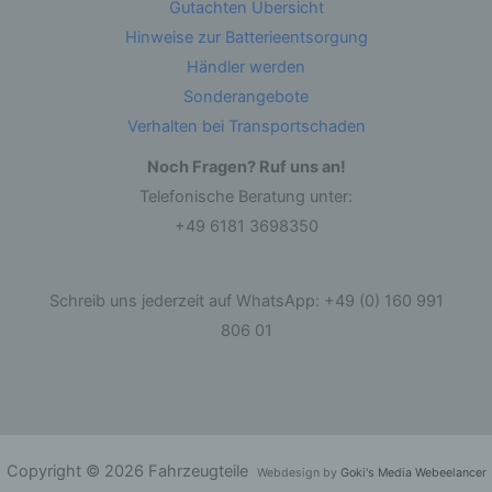
Gutachten Übersicht
andere Form der Bereitstellung, den Abgleich
oder die Verknüpfung, die Einschränkung, das
Hinweise zur Batterieentsorgung
Löschen oder die Vernichtung.
Händler werden
Sonderangebote
d) Einschränkung der Verarbeitung
Verhalten bei Transportschaden
Einschränkung der Verarbeitung ist die
Noch Fragen? Ruf uns an!
Markierung gespeicherter personenbezogener
Daten mit dem Ziel, ihre künftige Verarbeitung
Telefonische Beratung unter:
einzuschränken.
+49 6181 3698350
e) Profiling
Schreib uns jederzeit auf WhatsApp: +49 (0) 160 991
Profiling ist jede Art der automatisierten
806 01
Verarbeitung personenbezogener Daten, die
darin besteht, dass diese personenbezogenen
Daten verwendet werden, um bestimmte
persönliche Aspekte, die sich auf eine natürliche
Person beziehen, zu bewerten, insbesondere,
um Aspekte bezüglich Arbeitsleistung,
wirtschaftlicher Lage, Gesundheit, persönlicher
Vorlieben, Interessen, Zuverlässigkeit, Verhalten,
Copyright © 2026 Fahrzeugteile
Webdesign by
Goki's Media Webeelancer
Aufenthaltsort oder Ortswechsel dieser