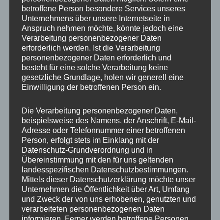
Gewindedurchmesser
M14
betroffene Person besondere Services unseres
Unternehmens über unsere Internetseite in
Gewindesteigung
1,5
Anspruch nehmen möchte, könnte jedoch eine
Verarbeitung personenbezogener Daten
Schlüsselweite (SW)
17
erforderlich werden. Ist die Verarbeitung
personenbezogener Daten erforderlich und
Schaftlänge
40 mm
besteht für eine solche Verarbeitung keine
gesetzliche Grundlage, holen wir generell eine
Bundform
Kegelbund 60°
Einwilligung der betroffenen Person ein.
Materialfestigkeit
10.9
Die Verarbeitung personenbezogener Daten,
beispielsweise des Namens, der Anschrift, E-Mail-
Grundfarbe
Schwarz
Adresse oder Telefonnummer einer betroffenen
Person, erfolgt stets im Einklang mit der
Material
Stahl
Datenschutz-Grundverordnung und in
Übereinstimmung mit den für uns geltenden
landesspezifischen Datenschutzbestimmungen.
Mittels dieser Datenschutzerklärung möchte unser
Ähnliche Produkte
Unternehmen die Öffentlichkeit über Art, Umfang
und Zweck der von uns erhobenen, genutzten und
verarbeiteten personenbezogenen Daten
informieren. Ferner werden betroffene Personen