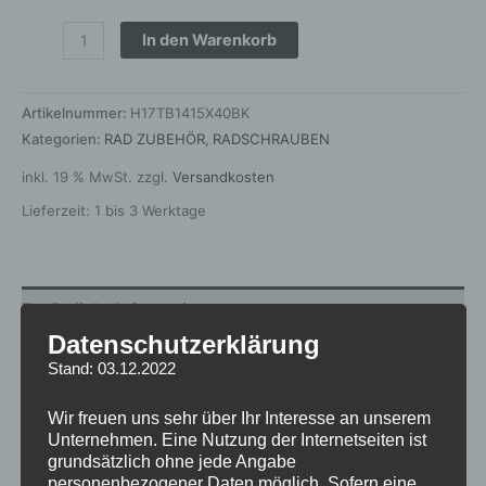
In den Warenkorb
Artikelnummer:
H17TB1415X40BK
Kategorien:
RAD ZUBEHÖR
,
RADSCHRAUBEN
inkl. 19 % MwSt.
zzgl.
Versandkosten
Lieferzeit:
1 bis 3 Werktage
Zusätzliche Informationen
Datenschutzerklärung
Produktsicherheit
Stand: 03.12.2022
Rezensionen (0)
Wir freuen uns sehr über Ihr Interesse an unserem
Unternehmen. Eine Nutzung der Internetseiten ist
Produktart
Radschraube
grundsätzlich ohne jede Angabe
personenbezogener Daten möglich. Sofern eine