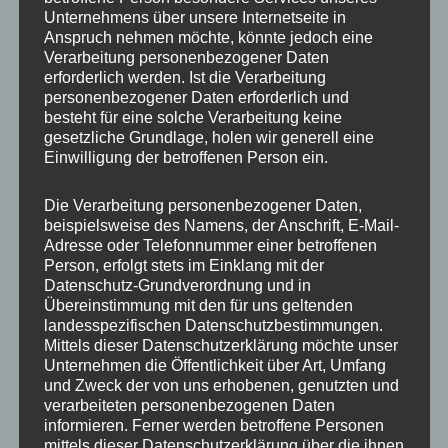
Gewindedurchmesser
M12
Unternehmens über unsere Internetseite in
Anspruch nehmen möchte, könnte jedoch eine
Gewindesteigung
1,25
Verarbeitung personenbezogener Daten
erforderlich werden. Ist die Verarbeitung
Schaftlänge
40 mm
personenbezogener Daten erforderlich und
besteht für eine solche Verarbeitung keine
Bundform
Kegelbund 60°
gesetzliche Grundlage, holen wir generell eine
Einwilligung der betroffenen Person ein.
Materialfestigkeit
10.9
Die Verarbeitung personenbezogener Daten,
Grundfarbe
Silber
beispielsweise des Namens, der Anschrift, E-Mail-
Adresse oder Telefonnummer einer betroffenen
Material
Stahl
Person, erfolgt stets im Einklang mit der
Datenschutz-Grundverordnung und in
Übereinstimmung mit den für uns geltenden
landesspezifischen Datenschutzbestimmungen.
Ähnliche Produkte
Mittels dieser Datenschutzerklärung möchte unser
Unternehmen die Öffentlichkeit über Art, Umfang
und Zweck der von uns erhobenen, genutzten und
verarbeiteten personenbezogenen Daten
informieren. Ferner werden betroffene Personen
mittels dieser Datenschutzerklärung über die ihnen