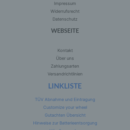
Impressum
sozialen Identität dieser natürlichen Person sind,
identifiziert werden kann.
Widerrufsrecht
Datenschutz
b) betroffene Person
WEBSEITE
Betroffene Person ist jede identifizierte oder
identifizierbare natürliche Person, deren
personenbezogene Daten von dem für die
Kontakt
Verarbeitung Verantwortlichen verarbeitet
werden.
Über uns
Zahlungsarten
c) Verarbeitung
Versandrichtlinien
LINKLISTE
Verarbeitung ist jeder mit oder ohne Hilfe
automatisierter Verfahren ausgeführte Vorgang
oder jede solche Vorgangsreihe im
Zusammenhang mit personenbezogenen Daten
TÜV Abnahme und Eintragung
wie das Erheben, das Erfassen, die
Customize your wheel
Organisation, das Ordnen, die Speicherung, die
Anpassung oder Veränderung, das Auslesen,
Gutachten Übersicht
das Abfragen, die Verwendung, die Offenlegung
durch Übermittlung, Verbreitung oder eine
Hinweise zur Batterieentsorgung
andere Form der Bereitstellung, den Abgleich