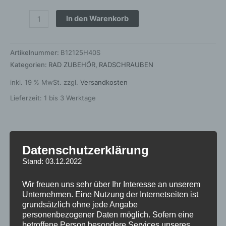
In den Warenkorb
Artikelnummer:
B12125H40S
Kategorien:
RAD ZUBEHÖR
,
RADSCHRAUBEN
inkl. 19 % MwSt.
zzgl.
Versandkosten
Lieferzeit:
1 bis 3 Werktage
Zusätzliche Informationen
Datenschutzerklärung
Stand: 03.12.2022
Produktsicherheit
Wir freuen uns sehr über Ihr Interesse an unserem
Rezensionen (0)
Unternehmen. Eine Nutzung der Internetseiten ist
grundsätzlich ohne jede Angabe
Produktart
Radschraube
personenbezogener Daten möglich. Sofern eine
betroffene Person besondere Services unseres