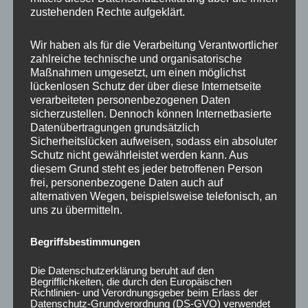
zustehenden Rechte aufgeklärt.
Wir haben als für die Verarbeitung Verantwortlicher
zahlreiche technische und organisatorische
Maßnahmen umgesetzt, um einen möglichst
lückenlosen Schutz der über diese Internetseite
20x Radmutter LUG
20x Radmutter LUG
verarbeiteten personenbezogenen Daten
NUTS OFFEN M12 x
NUTS OFFEN M12 x
sicherzustellen. Dennoch können Internetbasierte
1,25 x 45 mm
1,25 x 45 mm
Datenübertragungen grundsätzlich
Kegelbund 60° Rot
Kegelbund 60° Neo
Sicherheitslücken aufweisen, sodass ein absoluter
50,00
€
60,00
€
Schutz nicht gewährleistet werden kann. Aus
*
*
diesem Grund steht es jeder betroffenen Person
frei, personenbezogene Daten auch auf
Bewertet
Bewertet
mit
mit
alternativen Wegen, beispielsweise telefonisch, an
0
0
von
von
uns zu übermitteln.
5
5
Begriffsbestimmungen
Die Datenschutzerklärung beruht auf den
Begrifflichkeiten, die durch den Europäischen
Richtlinien- und Verordnungsgeber beim Erlass der
Datenschutz-Grundverordnung (DS-GVO) verwendet