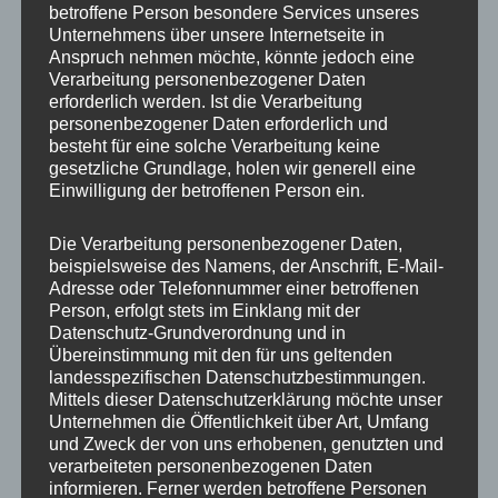
betroffene Person besondere Services unseres
Produktart
Radschraube
Unternehmens über unsere Internetseite in
Anspruch nehmen möchte, könnte jedoch eine
Gewindedurchmesser
M14
Verarbeitung personenbezogener Daten
erforderlich werden. Ist die Verarbeitung
Gewindesteigung
1,25
personenbezogener Daten erforderlich und
besteht für eine solche Verarbeitung keine
Schaftlänge
45 mm
gesetzliche Grundlage, holen wir generell eine
Einwilligung der betroffenen Person ein.
Bundform
Kegelbund 60°
Materialfestigkeit
10.9
Die Verarbeitung personenbezogener Daten,
beispielsweise des Namens, der Anschrift, E-Mail-
Grundfarbe
Silber
Adresse oder Telefonnummer einer betroffenen
Person, erfolgt stets im Einklang mit der
Material
Stahl
Datenschutz-Grundverordnung und in
Übereinstimmung mit den für uns geltenden
landesspezifischen Datenschutzbestimmungen.
Mittels dieser Datenschutzerklärung möchte unser
Unternehmen die Öffentlichkeit über Art, Umfang
Ähnliche Produkte
und Zweck der von uns erhobenen, genutzten und
verarbeiteten personenbezogenen Daten
informieren. Ferner werden betroffene Personen