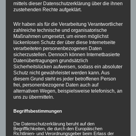
mittels dieser Datenschutzerklärung über die ihnen
zustehenden Rechte aufgeklärt.
Wir haben als für die Verarbeitung Verantwortlicher
zahlreiche technische und organisatorische
Maßnahmen umgesetzt, um einen möglichst
lückenlosen Schutz der über diese Internetseite
verarbeiteten personenbezogenen Daten
sicherzustellen. Dennoch können Internetbasierte
20x Radmutter LUG
20x Radmutter (Lug
Datenübertragungen grundsätzlich
NUTS OFFEN M12 x
nuts) OFFEN M12 x 1,5
Sicherheitslücken aufweisen, sodass ein absoluter
1,25 x 45 mm
x 45 mm Kegelbund
Kegelbund 60° Blau
60° Rot
Schutz nicht gewährleistet werden kann. Aus
diesem Grund steht es jeder betroffenen Person
50,00
€
50,00
€
*
*
frei, personenbezogene Daten auch auf
alternativen Wegen, beispielsweise telefonisch, an
Bewertet
Bewertet
mit
mit
uns zu übermitteln.
0
0
von
von
5
5
Begriffsbestimmungen
Die Datenschutzerklärung beruht auf den
Begrifflichkeiten, die durch den Europäischen
Richtlinien- und Verordnungsgeber beim Erlass der