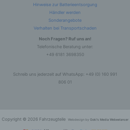
andere Form der Bereitstellung, den Abgleich
Hinweise zur Batterieentsorgung
oder die Verknüpfung, die Einschränkung, das
Löschen oder die Vernichtung.
Händler werden
Sonderangebote
d) Einschränkung der Verarbeitung
Verhalten bei Transportschaden
Noch Fragen? Ruf uns an!
Einschränkung der Verarbeitung ist die
Markierung gespeicherter personenbezogener
Telefonische Beratung unter:
Daten mit dem Ziel, ihre künftige Verarbeitung
einzuschränken.
+49 6181 3698350
e) Profiling
Schreib uns jederzeit auf WhatsApp: +49 (0) 160 991
806 01
Profiling ist jede Art der automatisierten
Verarbeitung personenbezogener Daten, die
darin besteht, dass diese personenbezogenen
Daten verwendet werden, um bestimmte
persönliche Aspekte, die sich auf eine natürliche
Person beziehen, zu bewerten, insbesondere,
um Aspekte bezüglich Arbeitsleistung,
wirtschaftlicher Lage, Gesundheit, persönlicher
Copyright © 2026 Fahrzeugteile
Vorlieben, Interessen, Zuverlässigkeit, Verhalten,
Webdesign by
Goki's Media Webeelancer
Aufenthaltsort oder Ortswechsel dieser
natürlichen Person zu analysieren oder