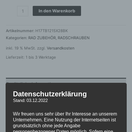
In den Warenkorb
Artikelnummer:
H17TB1215X28BK
Kategorien:
RAD ZUBEHÖR
,
RADSCHRAUBEN
inkl. 19 % MwSt.
zzgl.
Versandkosten
Lieferzeit:
1 bis 3 Werktage
Zusätzliche Informationen
Datenschutzerklärung
Produktsicherheit
Stand: 03.12.2022
Rezensionen (0)
Wir freuen uns sehr über Ihr Interesse an unserem
Unternehmen. Eine Nutzung der Internetseiten ist
Gewicht
1 kg
grundsätzlich ohne jede Angabe
personenbezogener Daten möglich. Sofern eine