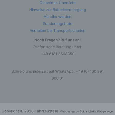
Gutachten Übersicht
andere Form der Bereitstellung, den Abgleich
oder die Verknüpfung, die Einschränkung, das
Hinweise zur Batterieentsorgung
Löschen oder die Vernichtung.
Händler werden
Sonderangebote
d) Einschränkung der Verarbeitung
Verhalten bei Transportschaden
Einschränkung der Verarbeitung ist die
Noch Fragen? Ruf uns an!
Markierung gespeicherter personenbezogener
Daten mit dem Ziel, ihre künftige Verarbeitung
Telefonische Beratung unter:
einzuschränken.
+49 6181 3698350
e) Profiling
Schreib uns jederzeit auf WhatsApp: +49 (0) 160 991
Profiling ist jede Art der automatisierten
806 01
Verarbeitung personenbezogener Daten, die
darin besteht, dass diese personenbezogenen
Daten verwendet werden, um bestimmte
persönliche Aspekte, die sich auf eine natürliche
Person beziehen, zu bewerten, insbesondere,
um Aspekte bezüglich Arbeitsleistung,
wirtschaftlicher Lage, Gesundheit, persönlicher
Vorlieben, Interessen, Zuverlässigkeit, Verhalten,
Copyright © 2026 Fahrzeugteile
Aufenthaltsort oder Ortswechsel dieser
Webdesign by
Goki's Media Webeelancer