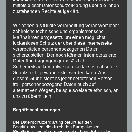
mittels dieser Datenschutzerklärung über die ihnen
zustehenden Rechte aufgeklärt.
Wir haben als für die Verarbeitung Verantwortlicher
zahlreiche technische und organisatorische
Maßnahmen umgesetzt, um einen möglichst
lückenlosen Schutz der über diese Internetseite
verarbeiteten personenbezogenen Daten
sicherzustellen. Dennoch können Internetbasierte
Datenübertragungen grundsätzlich
20x Radmutter M12 x
20x Radmutter M12 x
Sicherheitslücken aufweisen, sodass ein absoluter
1,25 x 35 mm
1,5 x 35 mm Kegelbund
Schutz nicht gewährleistet werden kann. Aus
Kegelbund 60° Grün
60° Blau
diesem Grund steht es jeder betroffenen Person
35,00
€
35,00
€
frei, personenbezogene Daten auch auf
*
*
alternativen Wegen, beispielsweise telefonisch, an
uns zu übermitteln.
Bewertet
Bewertet
mit
mit
0
0
von
von
Begriffsbestimmungen
5
5
Die Datenschutzerklärung beruht auf den
Begrifflichkeiten, die durch den Europäischen
Richtlinien- und Verordnungsgeber beim Erlass der