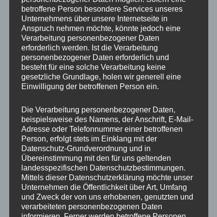
Produktart
Radschraube
betroffene Person besondere Services unseres
Unternehmens über unsere Internetseite in
Gewindedurchmesser
M12
Anspruch nehmen möchte, könnte jedoch eine
Verarbeitung personenbezogener Daten
Gewindesteigung
1,5
erforderlich werden. Ist die Verarbeitung
personenbezogener Daten erforderlich und
Schlüsselweite (SW)
17
besteht für eine solche Verarbeitung keine
gesetzliche Grundlage, holen wir generell eine
Schaftlänge
28 mm
Einwilligung der betroffenen Person ein.
Bundform
Kegelbund 60°
Die Verarbeitung personenbezogener Daten,
beispielsweise des Namens, der Anschrift, E-Mail-
Materialfestigkeit
10.9
Adresse oder Telefonnummer einer betroffenen
Person, erfolgt stets im Einklang mit der
Grundfarbe
Schwarz
Datenschutz-Grundverordnung und in
Übereinstimmung mit den für uns geltenden
Material
Stahl
landesspezifischen Datenschutzbestimmungen.
Mittels dieser Datenschutzerklärung möchte unser
Unternehmen die Öffentlichkeit über Art, Umfang
und Zweck der von uns erhobenen, genutzten und
Ähnliche Produkte
verarbeiteten personenbezogenen Daten
informieren. Ferner werden betroffene Personen