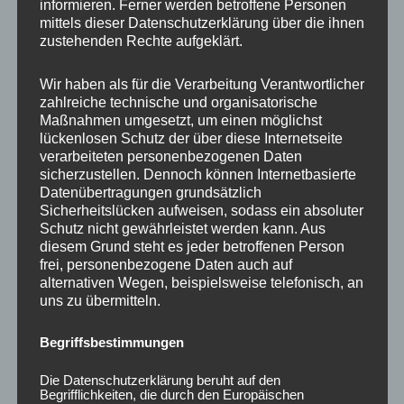
informieren. Ferner werden betroffene Personen
mittels dieser Datenschutzerklärung über die ihnen
zustehenden Rechte aufgeklärt.
Wir haben als für die Verarbeitung Verantwortlicher
zahlreiche technische und organisatorische
Maßnahmen umgesetzt, um einen möglichst
lückenlosen Schutz der über diese Internetseite
verarbeiteten personenbezogenen Daten
sicherzustellen. Dennoch können Internetbasierte
Datenübertragungen grundsätzlich
20x Radmutter M12 x
20x Radmutter M12 x
Sicherheitslücken aufweisen, sodass ein absoluter
1,25 x 35 mm
1,25 x 35 mm
Schutz nicht gewährleistet werden kann. Aus
Kegelbund 60° Grün
Kegelbund 60°
diesem Grund steht es jeder betroffenen Person
Schwarz
35,00
€
*
frei, personenbezogene Daten auch auf
35,00
€
*
alternativen Wegen, beispielsweise telefonisch, an
Bewertet
uns zu übermitteln.
mit
Bewertet
0
mit
von
0
5
Begriffsbestimmungen
von
5
Die Datenschutzerklärung beruht auf den
Begrifflichkeiten, die durch den Europäischen