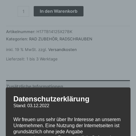
In den Warenkorb
Artikelnummer:
H17TB14125X27BK
Kategorien:
RAD ZUBEHÖR
,
RADSCHRAUBEN
inkl. 19 % MwSt.
zzgl.
Versandkosten
Lieferzeit:
1 bis 3 Werktage
Zusätzliche Informationen
Datenschutzerklärung
Produktsicherheit
Stand: 03.12.2022
Rezensionen (0)
Wir freuen uns sehr über Ihr Interesse an unserem
Unternehmen. Eine Nutzung der Internetseiten ist
Gewicht
1 kg
grundsätzlich ohne jede Angabe