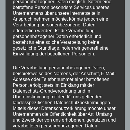
personenbezogener Daten möglich. Sofern eine
Produktart
Radschraube
betroffene Person besondere Services unseres
Unternehmens über unsere Internetseite in
Gewindedurchmesser
M14
Anspruch nehmen möchte, könnte jedoch eine
Verarbeitung personenbezogener Daten
Gewindesteigung
1,25
erforderlich werden. Ist die Verarbeitung
personenbezogener Daten erforderlich und
Schlüsselweite (SW)
17
besteht für eine solche Verarbeitung keine
gesetzliche Grundlage, holen wir generell eine
Schaftlänge
27 mm
Einwilligung der betroffenen Person ein.
Bundform
Kegelbund 60°
Die Verarbeitung personenbezogener Daten,
beispielsweise des Namens, der Anschrift, E-Mail-
Materialfestigkeit
10.9
Adresse oder Telefonnummer einer betroffenen
Person, erfolgt stets im Einklang mit der
Grundfarbe
Schwarz
Datenschutz-Grundverordnung und in
Übereinstimmung mit den für uns geltenden
Material
Stahl
landesspezifischen Datenschutzbestimmungen.
Mittels dieser Datenschutzerklärung möchte unser
Unternehmen die Öffentlichkeit über Art, Umfang
und Zweck der von uns erhobenen, genutzten und
Ähnliche Produkte
verarbeiteten personenbezogenen Daten