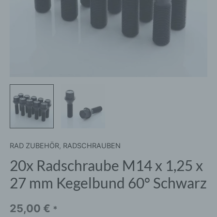
60°
Schwarz
Menge
RAD ZUBEHÖR
,
RADSCHRAUBEN
20x Radschraube M14 x 1,25 x
27 mm Kegelbund 60° Schwarz
25,00
€
*