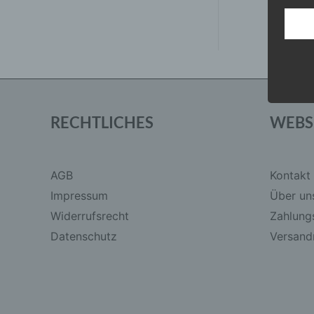
Die D
0
von
Europ
5
Daten
Daten
Kunde
dies 
Begrif
Wir v
RECHTLICHES
WEBS
folge
AGB
Kontakt
Impressum
Über un
Widerrufsrecht
Zahlung
Datenschutz
Versandr