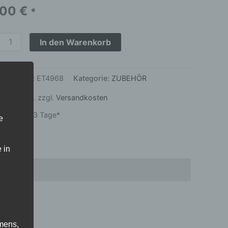
ter
,00
€
*
o
In den Warenkorb
kelnummer:
ET4968
Kategorie:
ZUBEHÖR
per
 19 % MwSt.
zzgl.
Versandkosten
zeit:
1 bis 3 Tage*
e
ge
 in
mens,