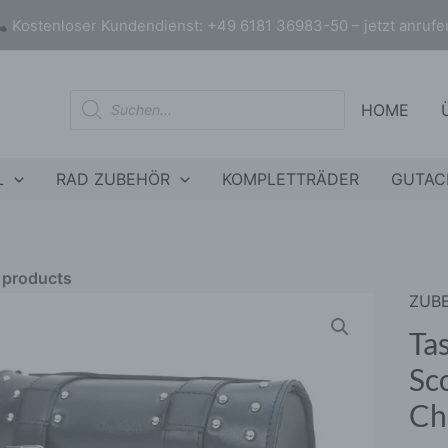
Kostenloser Kundendienst: +49 6181 36983-50 – jetzt anrufe
Products
HOME
search
L
RAD ZUBEHÖR
KOMPLETTRÄDER
GUTAC
r products
ZUB
Tasc
nly products on sale
In stock only
-
Ta
Seit
Sc
für
Ch
E-