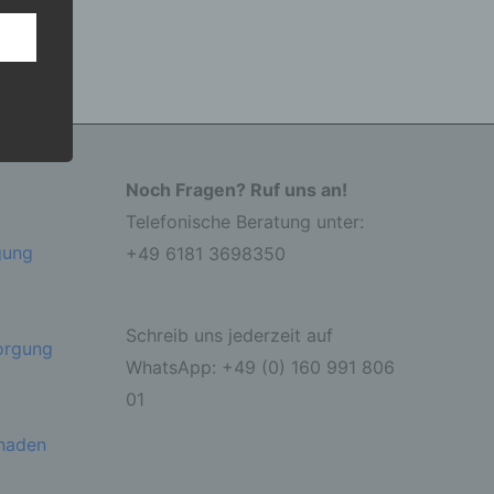
 den
0
von
5
e
nsere
 Um
Noch Fragen? Ruf uns an!
Telefonische Beratung unter:
gung
+49 6181 3698350
Schreib uns jederzeit auf
sorgung
 eine
WhatsApp: +49 (0) 160 991 806
nden
01
ondere
er
chaden
r zu
er