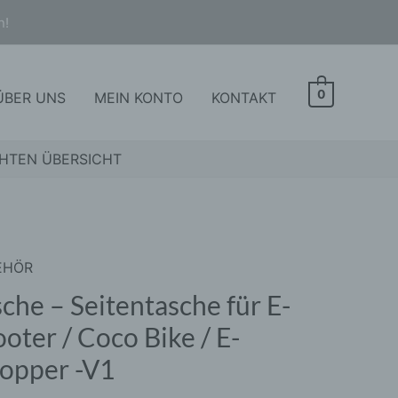
n!
0
ÜBER UNS
MEIN KONTO
KONTAKT
HTEN ÜBERSICHT
EHÖR
he
sche – Seitentasche für E-
entasche
ooter / Coco Bike / E-
opper -V1