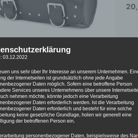
Scoo
20
/
Coc
Bike
/
E-
Arti
enschutzerklärung
Chop
: 03.12.2022
inkl.
-
Liefer
reuen uns sehr über Ihr Interesse an unserem Unternehmen. Ein
V1
ng der Internetseiten ist grundsätzlich ohne jede Angabe
Men
nenbezogener Daten möglich. Sofern eine betroffene Person
dere Services unseres Unternehmens über unsere Internetseite
uch nehmen möchte, könnte jedoch eine Verarbeitung
bung
Produktsicherheit
Rezensionen (0)
nenbezogener Daten erforderlich werden. Ist die Verarbeitung
nenbezogener Daten erforderlich und besteht für eine solche
beitung keine gesetzliche Grundlage, holen wir generell eine
Seitentasche für E-Scooter / Coco Bike / E-Chopper -V1
lligung der betroffenen Person ein.
erarbeitung personenbezogener Daten, beispielsweise des Na