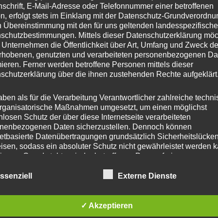
nschrift, E-Mail-Adresse oder Telefonnummer einer betroffenen
he Produkte
n, erfolgt stets im Einklang mit der Datenschutz-Grundverordnu
n Übereinstimmung mit den für uns geltenden landesspezifisch
schutzbestimmungen. Mittels dieser Datenschutzerklärung mö
 Unternehmen die Öffentlichkeit über Art, Umfang und Zweck de
rhobenen, genutzten und verarbeiteten personenbezogenen Da
mieren. Ferner werden betroffene Personen mittels dieser
schutzerklärung über die ihnen zustehenden Rechte aufgeklärt
aben als für die Verarbeitung Verantwortlicher zahlreiche techn
rganisatorische Maßnahmen umgesetzt, um einen möglichst
AUSVERKAUFT
nlosen Schutz der über diese Internetseite verarbeiteten
nenbezogenen Daten sicherzustellen. Dennoch können
netbasierte Datenübertragungen grundsätzlich Sicherheitslücke
tzreifen für
COCO BIKE
COCO
isen, sodass ein absoluter Schutz nicht gewährleistet werden k
 Scooter / Coco
Bremssystem
Brems
iesem Grund steht es jeder betroffenen Person frei,
Chopper –
Vorderachse – CP-4
Hinte
nenbezogene Daten auch auf alternativen Wegen, beispielswe
-10
onisch, an uns zu übermitteln.
ssenziell
Externe Dienste
76,00
€
76,0
*
€
*
iffsbestimmungen
Bewertet
Bewerte
mit
mit
✓ Akzeptieren
0
0
von
von