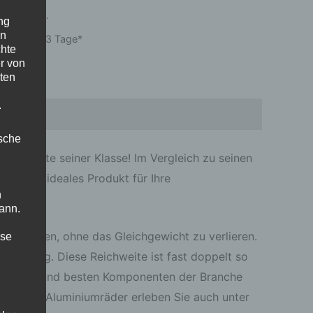
 19 % MwSt.
ng
en
zeit:
1 bis 3 Tage*
chte
r von
ten
.
ische
Reichweite seiner Klasse! Im Vergleich zu seinen
ist ein ideales Produkt für Ihre
n
ann.
urücklegen, ohne das Gleichgewicht zu verlieren.
ise
en Ladung. Diese Reichweite ist fast doppelt so
lebigsten und besten Komponenten der Branche
llagigen Aluminiumräder erleben Sie auch unter