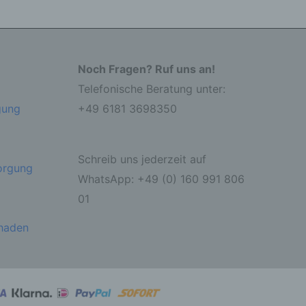
ter
Noch Fragen? Ruf uns an!
itung
Telefonische Beratung unter:
gung
+49 6181 3698350
Schreib uns jederzeit auf
sorgung
WhatsApp: +49 (0) 160 991 806
01
ehen,
ung,
chaden