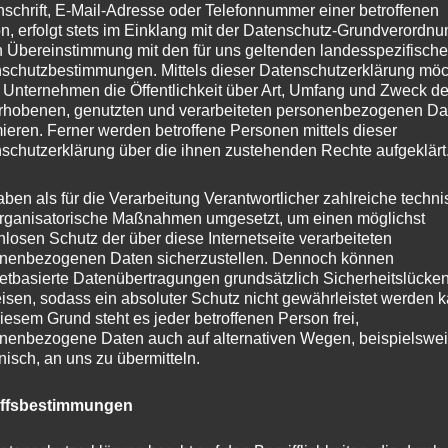
nschrift, E-Mail-Adresse oder Telefonnummer einer betroffenen
inkl.
n, erfolgt stets im Einklang mit der Datenschutz-Grundverordnu
n Übereinstimmung mit den für uns geltenden landesspezifisch
Liefer
schutzbestimmungen. Mittels dieser Datenschutzerklärung mö
 Unternehmen die Öffentlichkeit über Art, Umfang und Zweck de
rhobenen, genutzten und verarbeiteten personenbezogenen Da
mieren. Ferner werden betroffene Personen mittels dieser
schutzerklärung über die ihnen zustehenden Rechte aufgeklärt
bung
Zusätzliche Informationen
Rezensionen (0)
aben als für die Verarbeitung Verantwortlicher zahlreiche techn
rganisatorische Maßnahmen umgesetzt, um einen möglichst
Wir sind hier bei dem Produkt mit der längsten 
nlosen Schutz der über diese Internetseite verarbeiteten
ten ermüdet der VB7 auch an den steilsten Hängen nicht und 
nenbezogenen Daten sicherzustellen. Dennoch können
netbasierte Datenübertragungen grundsätzlich Sicherheitslücke
ktivitäten wie Lebensmittel, Post, Fracht usw.
isen, sodass ein absoluter Schutz nicht gewährleistet werden k
iesem Grund steht es jeder betroffenen Person frei,
es leistungsstarken Fahrwerks können Sie lange Strecken z
nenbezogene Daten auch auf alternativen Wegen, beispielswe
onisch, an uns zu übermitteln.
t eine Reichweite von bis zu 80 Kilometern mit einer einzig
bei den meisten Mitbewerbern. Ausgestattet mit den lang
iffsbestimmungen
B7 auch eine Zuladung von bis zu 25 kg. Dank seiner doppe