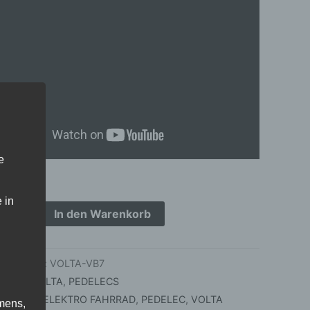
e
 in
In den Warenkorb
kelnummer:
VOLTA-VB7
orien:
VOLTA
,
PEDELECS
agwörter:
ELEKTRO FAHRRAD
,
PEDELEC
,
VOLTA
mens,