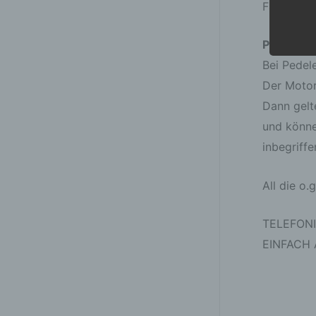
Falls ein
Pedelecs
Bei Pedel
Der Motor
Dann gelt
und könne
inbegriff
All die o
TELEFON
EINFACH