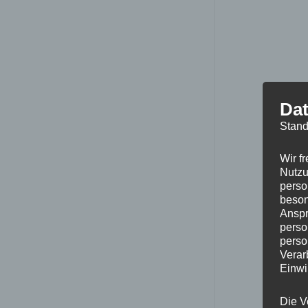
Dat
Stand
Wir f
Nutzu
perso
beson
Anspr
perso
perso
Verar
Einwi
Die V