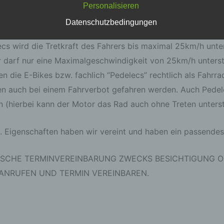
er der Gründe zutreffen sollte, kommen wir ins Spiel – VO
Personalisieren
wirtschaftlichen, kulturellen oder sozialen Identität dieser
natürlichen Person sind, identifiziert werden kann.
Datenschutzbedingungen
 können ohne Fahrerlaubnis genutzt werden
ecs wird die Tretkraft des Fahrers bis maximal 25km/h unter
b) betroffene Person
 darf nur eine Maximalgeschwindigkeit von 25km/h unterst
Betroffene Person ist jede identifizierte oder identifizierbare
en die E-Bikes bzw. fachlich “Pedelecs” rechtlich als Fahrr
natürliche Person, deren personenbezogene Daten von dem fü
Verarbeitung Verantwortlichen verarbeitet werden.
n auch bei einem Fahrverbot gefahren werden. Auch Pedelec
en (hierbei kann der Motor das Rad auch ohne Treten unters
c) Verarbeitung
.g. Eigenschaften haben wir vereint und haben ein passendes
Verarbeitung ist jeder mit oder ohne Hilfe automatisierter Verf
ausgeführte Vorgang oder jede solche Vorgangsreihe im
ISCHE TERMINVEREINBARUNG ZWECKS BESICHTIGUNG O
Zusammenhang mit personenbezogenen Daten wie das Erhe
das Erfassen, die Organisation, das Ordnen, die Speicherung,
 ANRUFEN UND TERMIN VEREINBAREN.
Anpassung oder Veränderung, das Auslesen, das Abfragen, d
Verwendung, die Offenlegung durch Übermittlung, Verbreitung
eine andere Form der Bereitstellung, den Abgleich oder die
Verknüpfung, die Einschränkung, das Löschen oder die
Vernichtung.