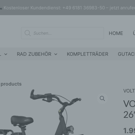
Kostenloser Kundendienst: +49 6181 36983-50 – jetzt anrufe
Products
HOME
search
L
RAD ZUBEHÖR
KOMPLETTRÄDER
GUTAC
r products
VOL
VOLT
nly products on sale
In stock only
VB7
VO
Elekt
26
Fahr
26"
1.