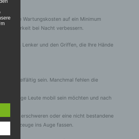
 den
e
nsere
en Sie Ihre Wartungskosten auf ein Minimum
 Um
e Sichtbarkeit bei Nacht verbessern.
ellbaren Lenker und den Griffen, die Ihre Hände
önnen vielfältig sein. Manchmal fehlen die
, wenn junge Leute mobil sein möchten und nach
 eine
nden
ondere
erscheins erschweren oder eine nicht bestandene
er
ie Fahrzeuge ins Auge fassen.
r zu
er