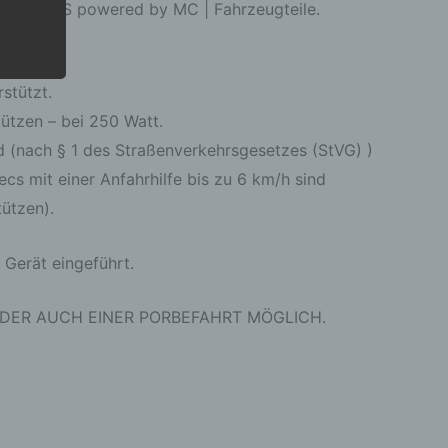
LTA MOTORS powered by MC | Fahrzeugteile.
stützt.
ützen – bei 250 Watt.
ad (nach § 1 des Straßenverkehrsgesetzes (StVG) )
r die
s mit einer Anfahrhilfe bis zu 6 km/h sind
tützen).
 Gerät eingeführt.
ahren
DER AUCH EINER PORBEFAHRT MÖGLICH.
ben,
 die
ie
 oder