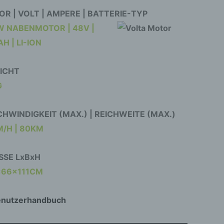
W
R | VOLT | AMPERE | BATTERIE-TYP
W NABENMOTOR | 48V |
AH
AH | LI-ION
ge
ICHT
G
HWINDIGKEIT (MAX.) | REICHWEITE (MAX.)
M/H | 80KM
SSE LxBxH
x66x111CM
nutzerhandbuch