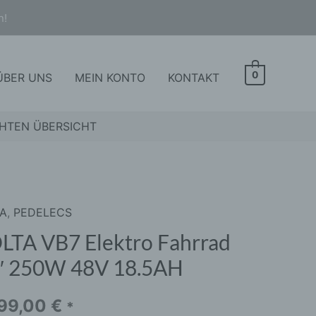
n!
0
ÜBER UNS
MEIN KONTO
KONTAKT
HTEN ÜBERSICHT
TA
,
PEDELECS
A
LTA VB7 Elektro Fahrrad
ro
″ 250W 48V 18.5AH
rad
999,00
€
*