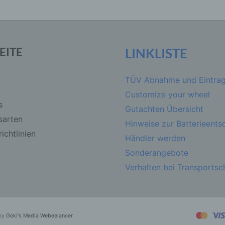
d) Einschränkung der Verarbeitung
Einschränkung der Verarbeitung ist die Markierung gespeicher
EITE
LINKLISTE
personenbezogener Daten mit dem Ziel, ihre künftige Verarbe
einzuschränken.
TÜV Abnahme und Eintra
Customize your wheel
e) Profiling
s
Gutachten Übersicht
sarten
Profiling ist jede Art der automatisierten Verarbeitung
Hinweise zur Batterieent
personenbezogener Daten, die darin besteht, dass diese
ichtlinien
Händler werden
personenbezogenen Daten verwendet werden, um bestimmte
persönliche Aspekte, die sich auf eine natürliche Person bezi
Sonderangebote
zu bewerten, insbesondere, um Aspekte bezüglich Arbeitsleist
wirtschaftlicher Lage, Gesundheit, persönlicher Vorlieben,
Verhalten bei Transports
Interessen, Zuverlässigkeit, Verhalten, Aufenthaltsort oder
Ortswechsel dieser natürlichen Person zu analysieren oder
vorherzusagen.
by
Goki's Media Webeelancer
f) Pseudonymisierung