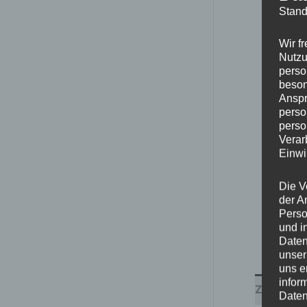
Stand
Wir f
Nutzu
perso
beson
Anspr
perso
perso
Verar
Einwi
Die V
der A
Perso
und i
Daten
unser
uns e
infor
Zusätzlic
Daten