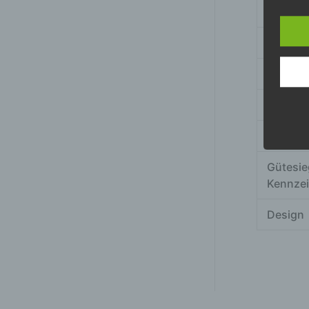
folge
Visier-
Verschl
Sichtba
Innenfu
Finish
Gütesie
Kennze
Design