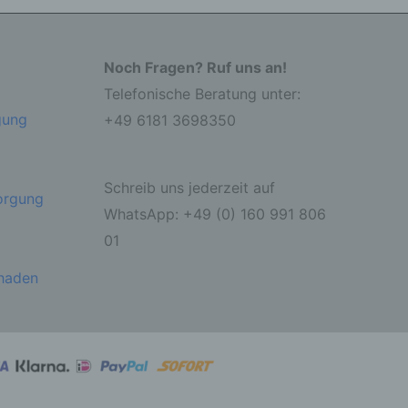
Noch Fragen? Ruf uns an!
Telefonische Beratung unter:
ahren
gung
+49 6181 3698350
ben,
 die
ie
Schreib uns jederzeit auf
 oder
sorgung
WhatsApp: +49 (0) 160 991 806
01
chaden
ter
itung