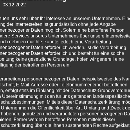
: 03.12.2022
Grö
reuen uns sehr über Ihr Interesse an unserem Unternehmen. Ein
ng der Internetseiten ist grundsätzlich ohne jede Angabe
nenbezogener Daten möglich. Sofern eine betroffene Person
dere Services unseres Unternehmens über unsere Internetseite
uch nehmen möchte, könnte jedoch eine Verarbeitung
nenbezogener Daten erforderlich werden. Ist die Verarbeitung
nenbezogener Daten erforderlich und besteht für eine solche
beitung keine gesetzliche Grundlage, holen wir generell eine
lligung der betroffenen Person ein.
Arti
erarbeitung personenbezogener Daten, beispielsweise des Na
Kateg
nschrift, E-Mail-Adresse oder Telefonnummer einer betroffenen
n, erfolgt stets im Einklang mit der Datenschutz-Grundverordnu
inkl.
n Übereinstimmung mit den für uns geltenden landesspezifisch
schutzbestimmungen. Mittels dieser Datenschutzerklärung mö
 Unternehmen die Öffentlichkeit über Art, Umfang und Zweck de
rhobenen, genutzten und verarbeiteten personenbezogenen Da
mieren. Ferner werden betroffene Personen mittels dieser
he Informationen
Produktsicherheit
Rezensionen (0)
schutzerklärung über die ihnen zustehenden Rechte aufgeklärt