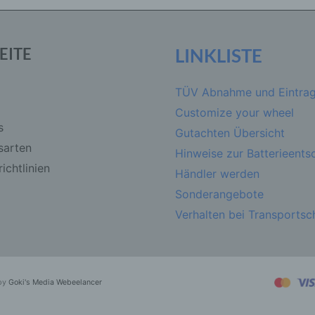
Verarbeitung Verantwortlichen verarbeitet werden.
EITE
LINKLISTE
c) Verarbeitung
Verarbeitung ist jeder mit oder ohne Hilfe automatisierter Verf
TÜV Abnahme und Eintra
ausgeführte Vorgang oder jede solche Vorgangsreihe im
Zusammenhang mit personenbezogenen Daten wie das Erhe
Customize your wheel
das Erfassen, die Organisation, das Ordnen, die Speicherung,
s
Gutachten Übersicht
Anpassung oder Veränderung, das Auslesen, das Abfragen, d
sarten
Verwendung, die Offenlegung durch Übermittlung, Verbreitung
Hinweise zur Batterieent
eine andere Form der Bereitstellung, den Abgleich oder die
ichtlinien
Händler werden
Verknüpfung, die Einschränkung, das Löschen oder die
Vernichtung.
Sonderangebote
Verhalten bei Transports
d) Einschränkung der Verarbeitung
Einschränkung der Verarbeitung ist die Markierung gespeicher
personenbezogener Daten mit dem Ziel, ihre künftige Verarbe
by
Goki's Media Webeelancer
einzuschränken.