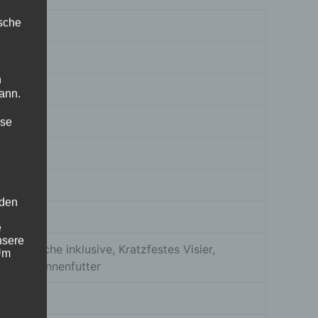
ische
n
ann.
ise
 den
e
nsere
ungstasche inklusive, Kratzfestes Visier,
 Um
hmbares Innenfutter