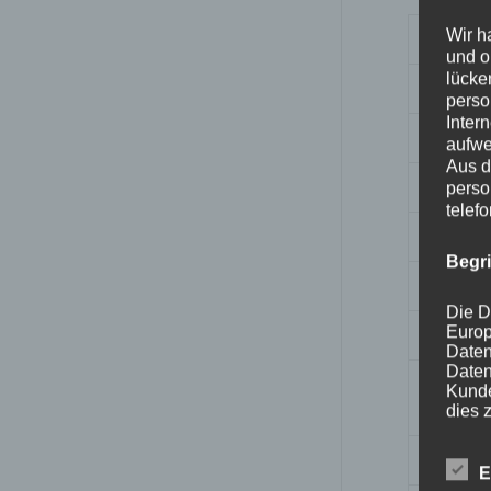
Wir h
Gewich
und o
lücke
Marke
perso
Inter
Grundf
aufwe
Aus d
Model
perso
telef
Größe
Begr
Aktivitä
Die D
Europ
Außensc
Daten
Daten
Kunde
Besonde
dies 
Begrif
Zielgru
E
Wir v