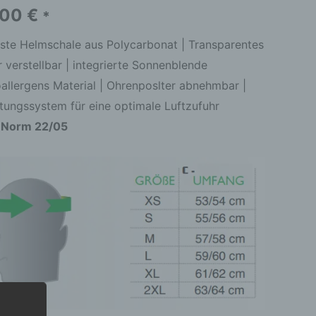
enblende
,00
€
*
arz
ste Helmschale aus Polycarbonat | Transparentes
r verstellbar | integrierte Sonnenblende
allergens Material | Ohrenposlter abnehmbar |
ftungssystem für eine optimale Luftzufuhr
ge
-Norm 22/05