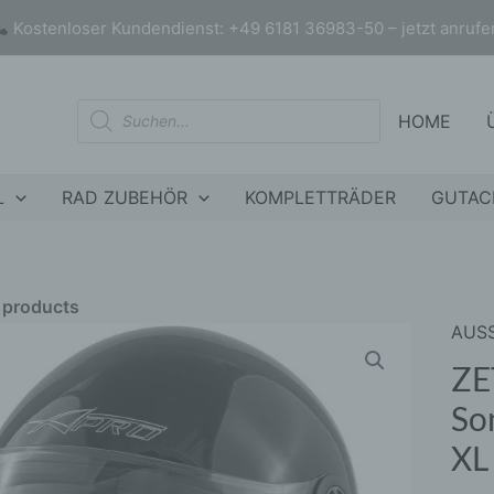
Kostenloser Kundendienst: +49 6181 36983-50 – jetzt anrufe
Products
HOME
search
L
RAD ZUBEHÖR
KOMPLETTRÄDER
GUTAC
r products
AUS
ZET
nly products on sale
In stock only
Jeth
ZE
mit
So
Visie
XL
und