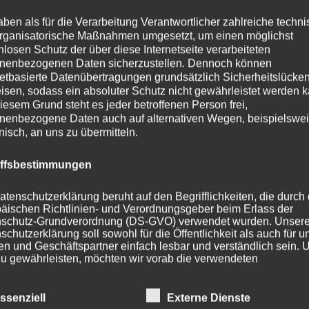
aben als für die Verarbeitung Verantwortlicher zahlreiche techn
t
1,25 kg
rganisatorische Maßnahmen umgesetzt, um einen möglichst
nlosen Schutz der über diese Internetseite verarbeiteten
A-PRO SRL
nenbezogenen Daten sicherzustellen. Dennoch können
netbasierte Datenübertragungen grundsätzlich Sicherheitslücke
arbe
Schwarz
isen, sodass ein absoluter Schutz nicht gewährleistet werden k
iesem Grund steht es jeder betroffenen Person frei,
ZETA
nenbezogene Daten auch auf alternativen Wegen, beispielswe
onisch, an uns zu übermitteln.
S, M, L, XL
iffsbestimmungen
t
ATV/Quad, Onroad
atenschutzerklärung beruht auf den Begrifflichkeiten, die durch
äischen Richtlinien- und Verordnungsgeber beim Erlass der
halenmaterial
Polycarbonat
schutz-Grundverordnung (DS-GVO) verwendet wurden. Unser
schutzerklärung soll sowohl für die Öffentlichkeit als auch für u
Antiallergisches Innenfutter, Aufbewahr
n und Geschäftspartner einfach lesbar und verständlich sein.
rheiten
Schnellverschluss, Teilweise herausne
zu gewährleisten, möchten wir vorab die verwendeten
flichkeiten erläutern.
ppe
Unisex Erwachsene
ssenziell
Externe Dienste
erwenden in dieser Datenschutzerklärung unter anderem die