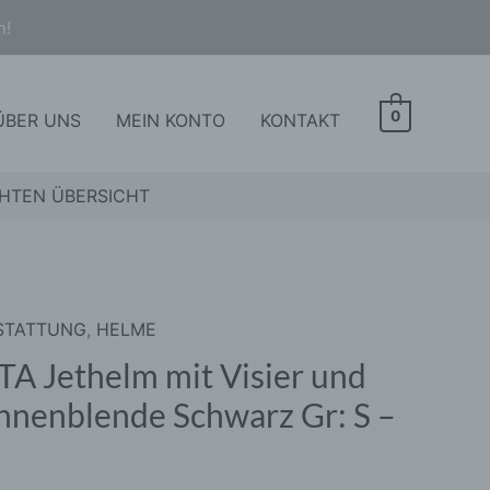
n!
0
ÜBER UNS
MEIN KONTO
KONTAKT
HTEN ÜBERSICHT
STATTUNG
,
HELME
A
elm
TA Jethelm mit Visier und
nnenblende Schwarz Gr: S –
r